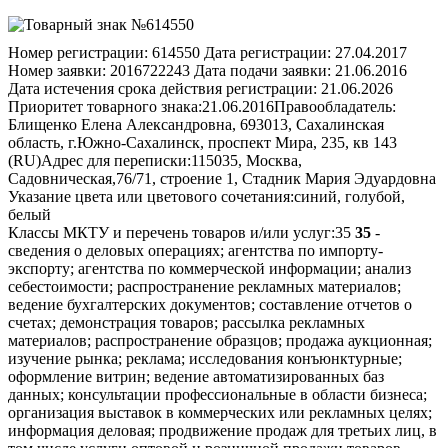
Номер регистрации:
614550
Дата регистрации:
27.04.2017
Номер заявки:
2016722243
Дата подачи заявки:
21.06.2016
Дата истечения срока действия регистрации:
21.06.2026
Приоритет товарного знака:
21.06.2016
Правообладатель:
Блищенко Елена Александровна, 693013, Сахалинская
область, г.Южно-Сахалинск, проспект Мира, 235, кв 143
(RU)
Адрес для переписки:
115035, Москва,
Садовническая,76/71, строение 1, Стадник Мария Эдуардовна
Указание цвета или цветового сочетания:
синий, голубой,
белый
Классы МКТУ и перечень товаров и/или услуг:
35
35
-
сведения о деловых операциях; агентства по импорту-
экспорту; агентства по коммерческой информации; анализ
себестоимости; распространение рекламных материалов;
ведение бухгалтерских документов; составление отчетов о
счетах; демонстрация товаров; рассылка рекламных
материалов; распространение образцов; продажа аукционная;
изучение рынка; реклама; исследования конъюнктурные;
оформление витрин; ведение автоматизированных баз
данных; консультации профессиональные в области бизнеса;
организация выставок в коммерческих или рекламных целях;
информация деловая; продвижение продаж для третьих лиц, в