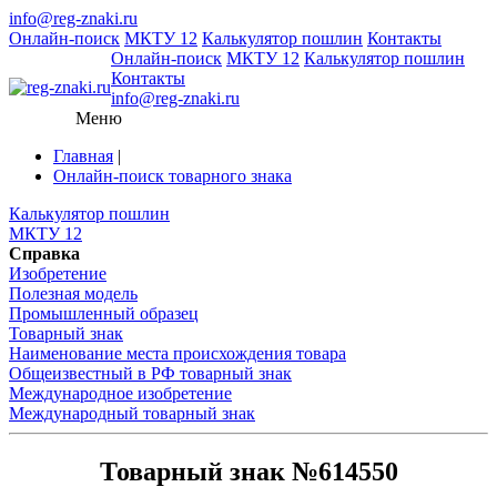
info@reg-znaki.ru
Онлайн-поиск
МКТУ 12
Калькулятор пошлин
Контакты
Онлайн-поиск
МКТУ 12
Калькулятор пошлин
Контакты
info@reg-znaki.ru
Меню
Главная
|
Онлайн-поиск товарного знака
Калькулятор пошлин
МКТУ 12
Справка
Изобретение
Полезная модель
Промышленный образец
Товарный знак
Наименование места происхождения товара
Общеизвестный в РФ товарный знак
Международное изобретение
Международный товарный знак
Товарный знак №614550