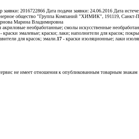
р заявки:
2016722866
Дата подачи заявки:
24.06.2016
Дата истече
ерное общество "Группа Компаний "ХИМИК", 191119, Санкт-Пет
мирнова Марина Владимировна
ы акриловые необработанные; смолы искусственные необработа
- краски эмалевые; краски; лаки; наполнители для красок; покр
вители для красок; эмали.
17
- краски изоляционные; лаки изол
 сервис не имеет отношения к опубликованным товарным знакам 