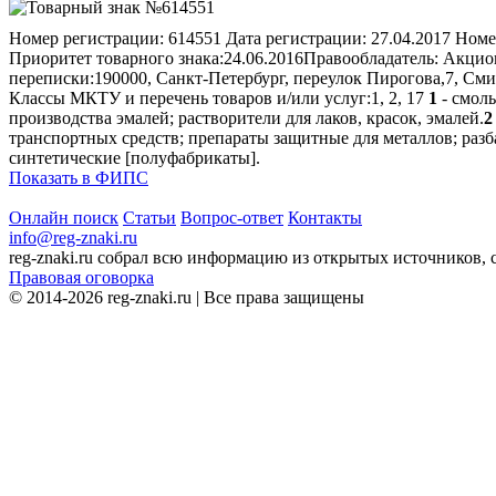
Номер регистрации:
614551
Дата регистрации:
27.04.2017
Номе
Приоритет товарного знака:
24.06.2016
Правообладатель:
Акцион
переписки:
190000, Санкт-Петербург, переулок Пирогова,7, С
Классы МКТУ и перечень товаров и/или услуг:
1, 2, 17
1
- смол
производства эмалей; растворители для лаков, красок, эмалей.
2
транспортных средств; препараты защитные для металлов; разба
синтетические [полуфабрикаты].
Показать в ФИПС
Онлайн поиск
Статьи
Вопрос-ответ
Контакты
info@reg-znaki.ru
reg-znaki.ru собрал всю информацию из открытых источников,
Правовая оговорка
© 2014-2026 reg-znaki.ru | Все права защищены