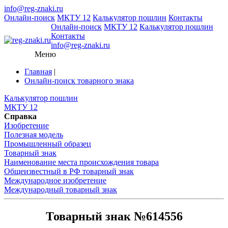
info@reg-znaki.ru
Онлайн-поиск
МКТУ 12
Калькулятор пошлин
Контакты
Онлайн-поиск
МКТУ 12
Калькулятор пошлин
Контакты
info@reg-znaki.ru
Меню
Главная
|
Онлайн-поиск товарного знака
Калькулятор пошлин
МКТУ 12
Справка
Изобретение
Полезная модель
Промышленный образец
Товарный знак
Наименование места происхождения товара
Общеизвестный в РФ товарный знак
Международное изобретение
Международный товарный знак
Товарный знак №614556