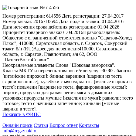
Номер регистрации:
614556
Дата регистрации:
27.04.2017
Номер заявки:
2016710694
Дата подачи заявки:
01.04.2016
Дата истечения срока действия регистрации:
01.04.2026
Приоритет товарного знака:
01.04.2016
Правообладатель:
Общество с ограниченной ответственностью "Саратов-Холод
Плюс", 410080, Саратовская область, г. Саратов, Сокурский
тракт, б/н (RU)
Адрес для переписки:
410000, Саратовская
область, г. Саратов, Главпочтамт, а/я 62, ООО
"ПатентВолгаСервис"
Неохраняемые элементы:
Слова "Шоковая заморозка".
Классы МКТУ и перечень товаров и/или услуг:
30
30
- баоцзы
[китайские пирожки]; блины; вареники [шарики из теста
фаршированные]; кулебяки с мясом; манты [мясные шарики в
тесте]; пельмени [шарики из теста, фаршированные мясом];
пироги; продукты для размягчения мяса в домашних
условиях; продукты мучные [изделия из муки]; равиоли; тесто
готовое; тесто с начинкой запеченное; хинкали [мясные
шарики в тесте].
Показать в ФИПС
Онлайн поиск
Статьи
Вопрос-ответ
Контакты
info@reg-znaki.ru