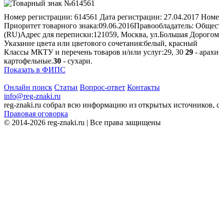
Номер регистрации:
614561
Дата регистрации:
27.04.2017
Номе
Приоритет товарного знака:
09.06.2016
Правообладатель:
Общест
(RU)
Адрес для переписки:
121059, Москва, ул.Большая Дорогом
Указание цвета или цветового сочетания:
белый, красный
Классы МКТУ и перечень товаров и/или услуг:
29, 30
29
- арах
картофельные.
30
- сухари.
Показать в ФИПС
Онлайн поиск
Статьи
Вопрос-ответ
Контакты
info@reg-znaki.ru
reg-znaki.ru собрал всю информацию из открытых источников,
Правовая оговорка
© 2014-2026 reg-znaki.ru | Все права защищены