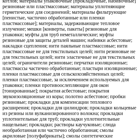
котлов; материалы упаковочные [прокладочные, набивочные]
резиновые или пластмассовые; материалы уплотняющие
герметические для соединений; материалы фильтрующие
[пенистые, частично обработанные или пленки
пластмассовые]; материалы, задерживающие тепловое
излучение; мешки [конверты, пакеты] резиновые для
упаковки; муфты для труб неметаллические; муфты
резиновые для защиты деталей машин; набивки асбестовые;
накладки сцепления; нити паяльные пластмассовые; нити
пластмассовые не для текстильных целей; нити резиновые не
для текстильных целей; нити эластичные не для текстильных
целей; ограничители резиновые; перчатки изоляционные;
пластмассы частично обработанные; пластыри изоляционные;
пленки пластмассовые для сельскохозяйственных целей;
пленки пластмассовые, за исключением используемых для
упаковки; пленки противоослепляющие для окон
[тонированные]; покрытия асбестовые; покрытия
звукоизоляционные из коры; полотно асбестовое; пробки
резиновые; прокладки для компенсации теплового
расширения; прокладки для цилиндров; прокладки кольцевые
из резины или вулканизированного волокна; прокладки
уплотнительные для труб; прокладки уплотнительные
нащельные; прокладки; растворы каучуковые; слюда
необработанная или частично обработанная; смолы
акриловые [полуфабрикаты]; смолы синтетические