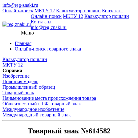
info@reg-znaki.ru
Онлайн-поиск
МКТУ 12
Калькулятор пошлин
Контакты
Онлайн-поиск
МКТУ 12
Калькулятор пошлин
Контакты
info@reg-znaki.ru
Меню
Главная
|
Онлайн-поиск товарного знака
Калькулятор пошлин
МКТУ 12
Справка
Изобретение
Полезная модель
Промышленный образец
Товарный знак
Наименование места происхождения товара
Общеизвестный в РФ товарный знак
Международное изобретение
Международный товарный знак
Товарный знак №614582