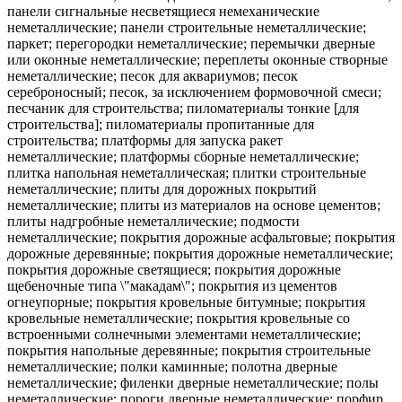
панели сигнальные несветящиеся немеханические
неметаллические; панели строительные неметаллические;
паркет; перегородки неметаллические; перемычки дверные
или оконные неметаллические; переплеты оконные створные
неметаллические; песок для аквариумов; песок
сереброносный; песок, за исключением формовочной смеси;
песчаник для строительства; пиломатериалы тонкие [для
строительства]; пиломатериалы пропитанные для
строительства; платформы для запуска ракет
неметаллические; платформы сборные неметаллические;
плитка напольная неметаллическая; плитки строительные
неметаллические; плиты для дорожных покрытий
неметаллические; плиты из материалов на основе цементов;
плиты надгробные неметаллические; подмости
неметаллические; покрытия дорожные асфальтовые; покрытия
дорожные деревянные; покрытия дорожные неметаллические;
покрытия дорожные светящиеся; покрытия дорожные
щебеночные типа \"макадам\"; покрытия из цементов
огнеупорные; покрытия кровельные битумные; покрытия
кровельные неметаллические; покрытия кровельные со
встроенными солнечными элементами неметаллические;
покрытия напольные деревянные; покрытия строительные
неметаллические; полки каминные; полотна дверные
неметаллические; филенки дверные неметаллические; полы
неметаллические; пороги дверные неметаллические; порфир