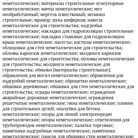
неметаллические; материалы строительные огнеупорные
неметаллические; мачты неметаллические; мел
необработанный; мергель известковый; мозаики
строительные; мрамор; мука шиферная; навесы
неметаллические для строительства; надгробья
неметаллические; накладки для гидроизоляции строительные
неметаллические; накладки стыковые для гидроизоляции
крыш неметаллические; насесты; настилы неметаллические;
облицовки для стен неметаллические для строительства;
обломы карнизов неметаллические; молдинги карнизов
неметаллические для строительства; обломы неметаллические
для строительства; молдинги неметаллические для
строительства; обмазки [материалы строительные];
обрамления для могил неметаллические; обрамления для
надгробий неметаллические; обрешетки неметаллические;
обшивки деревянные; обшивки для стен неметаллические для
строительства; ограды неметаллические; ограждения
аварийные дорожные неметаллические; ограждения
решетчатые неметаллические; окна неметаллические; оливин
для строительных целей; опалубки для бетона
неметаллические; опоры для линий электропередач
неметаллические; опоры неметаллические; ответвления для
трубопроводов неметаллические; палатки торговые;
памятники надгробные неметаллические; памятники
неметаллические; панели для обшивки стен неметаллические;