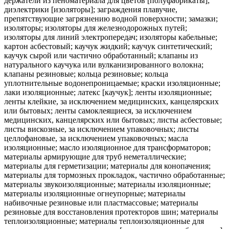
держатели из пеноматериала для цветов [полуфабрикаты];
диэлектрики [изоляторы]; заграждения плавучие,
препятствующие загрязнению водной поверхности; замазки;
изоляторы; изоляторы для железнодорожных путей;
изоляторы для линий электропередач; изоляторы кабельные;
картон асбестовый; каучук жидкий; каучук синтетический;
каучук сырой или частично обработанный; клапаны из
натурального каучука или вулканизированного волокна;
клапаны резиновые; кольца резиновые; кольца
уплотнительные водонепроницаемые; краски изоляционные;
лаки изоляционные; латекс [каучук]; ленты изоляционные;
ленты клейкие, за исключением медицинских, канцелярских
или бытовых; ленты самоклеящиеся, за исключением
медицинских, канцелярских или бытовых; листы асбестовые;
листы вискозные, за исключением упаковочных; листы
целлофановые, за исключением упаковочных; масла
изоляционные; масло изоляционное для трансформаторов;
материалы армирующие для труб неметаллические;
материалы для герметизации; материалы для конопачения;
материалы для тормозных прокладок, частично обработанные;
материалы звукоизоляционные; материалы изоляционные;
материалы изоляционные огнеупорные; материалы
набивочные резиновые или пластмассовые; материалы
резиновые для восстановления протекторов шин; материалы
теплоизоляционные; материалы теплоизоляционные для