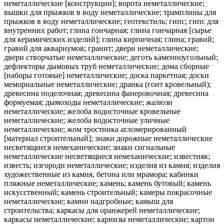
неметаллические [конструкции]; ворота неметаллические;
вышки для прыжков в воду неметаллические; трамплины для
прыжков в воду неметаллические; геотекстиль; гипс; гипс для
внутренних работ; глина гончарная; глина гончарная [сырье
для керамических изделий]; глина кирпичная; глина; гравий;
гравий для аквариумов; гранит; двери неметаллические;
двери створчатые неметаллические; деготь каменноугольный;
дефлекторы дымовых труб неметаллические; дома сборные
[наборы готовые] неметаллические; доска паркетная; доски
мемориальные неметаллические; дранка (гонт кровельный);
древесина поделочная; древесина фанеровочная; древесина
формуемая; дымоходы неметаллические; жалюзи
неметаллические; желоба водосточные кровельные
неметаллические; желоба водосточные уличные
неметаллические; жом тростника агломерированный
[материал строительный]; знаки дорожные неметаллические
несветящиеся немеханические; знаки сигнальные
неметаллические несветящиеся немеханические; известняк;
известь; изгороди неметаллические; изделия из камня; изделия
художественные из камня, бетона или мрамора; кабинки
пляжные неметаллические; камень; камень бутовый; камень
искусственный; камень строительный; камеры покрасочные
неметаллические; камни надгробные; камыш для
строительства; каркасы для оранжерей неметаллические;
каркасы неметаллические; карнизы неметаллические; картон