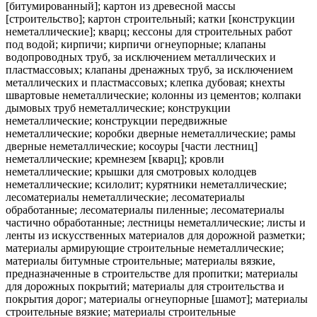
[битумированный]; картон из древесной массы
[строительство]; картон строительный; катки [конструкции
неметаллические]; кварц; кессоны для строительных работ
под водой; кирпичи; кирпичи огнеупорные; клапаны
водопроводных труб, за исключением металлических и
пластмассовых; клапаны дренажных труб, за исключением
металлических и пластмассовых; клепка дубовая; кнехты
швартовые неметаллические; колонны из цементов; колпаки
дымовых труб неметаллические; конструкции
неметаллические; конструкции передвижные
неметаллические; коробки дверные неметаллические; рамы
дверные неметаллические; косоуры [части лестниц]
неметаллические; кремнезем [кварц]; кровли
неметаллические; крышки для смотровых колодцев
неметаллические; ксилолит; курятники неметаллические;
лесоматериалы неметаллические; лесоматериалы
обработанные; лесоматериалы пиленные; лесоматериалы
частично обработанные; лестницы неметаллические; листы и
ленты из искусственных материалов для дорожной разметки;
материалы армирующие строительные неметаллические;
материалы битумные строительные; материалы вязкие,
предназначенные в строительстве для пропитки; материалы
для дорожных покрытий; материалы для строительства и
покрытия дорог; материалы огнеупорные [шамот]; материалы
строительные вязкие; материалы строительные