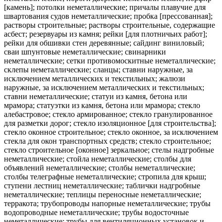
[камень]; потолки неметаллические; причалы плавучие для
швартования судов неметаллические; пробка [прессованная];
растворы строительные; растворы строительные, содержащие
асбест; резервуары из камня; рейки [для плотничьих работ];
рейки для обшивки стен деревянные; сайдинг виниловый;
сваи шпунтовые неметаллические; свинарники
неметаллические; сетки противомоскитные неметаллические;
склепы неметаллические; сланцы; ставни наружные, за
исключением металлических и текстильных; жалюзи
наружные, за исключением металлических и текстильных;
ставни неметаллические; статуи из камня, бетона или
мрамора; статуэтки из камня, бетона или мрамора; стекло
алебастровое; стекло армированное; стекло гранулированное
для разметки дорог; стекло изоляционное [для строительства];
стекло оконное строительное; стекло оконное, за исключением
стекла для окон транспортных средств; стекло строительное;
стекло строительное [оконное] зеркальное; стелы надгробные
неметаллические; стойла неметаллические; столбы для
объявлений неметаллические; столбы неметаллические;
столбы телеграфные неметаллические; стропила для крыш;
ступени лестниц неметаллические; таблички надгробные
неметаллические; теплицы переносные неметаллические;
терракота; трубопроводы напорные неметаллические; трубы
водопроводные неметаллические; трубы водосточные
неметаллические; трубы для вентиляционных установок и