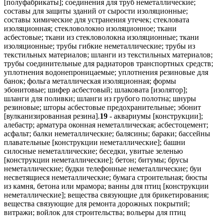
[полуфабрикаты]; соединения для труб неметаллические;
составы для защиты зданий от сырости изоляционные;
составы химические для устранения утечек; стекловата
изоляционная; стекловолокно изоляционное; ткани
асбестовые; ткани из стекловолокна изоляционные; ткани
изоляционные; трубы гибкие неметаллические; трубы из
текстильных материалов; шланги из текстильных материалов;
трубы соединительные для радиаторов транспортных средств;
уплотнения водонепроницаемые; уплотнения резиновые для
банок; фольга металлическая изоляционная; формы
эбонитовые; шифер асбестовый; шлаковата [изолятор];
шланги для поливки; шланги из грубого полотна; шнуры
резиновые; шторы асбестовые предохранительные; эбонит
[вулканизированная резина].
19
- аквариумы [конструкции];
алебастр; арматура оконная неметаллическая; асбестоцемент;
асфальт; балки неметаллические; балясины; бараки; бассейны
плавательные [конструкции неметаллические]; башни
силосные неметаллические; беседки, увитые зеленью
[конструкции неметаллические]; бетон; битумы; брусы
неметаллические; будки телефонные неметаллические; буи
несветящиеся неметаллические; бумага строительная; бюсты
из камня, бетона или мрамора; ванны для птиц [конструкции
неметаллические]; вещества связующие для брикетирования;
вещества связующие для ремонта дорожных покрытий;
витражи; войлок для строительства; вольеры для птиц