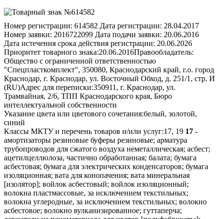
Номер регистрации:
614582
Дата регистрации:
28.04.2017
Номер заявки:
2016722099
Дата подачи заявки:
20.06.2016
Дата истечения срока действия регистрации:
20.06.2026
Приоритет товарного знака:
20.06.2016
Правообладатель:
Общество с ограниченной ответственностью
"Спецпласткомплект", 350080, Краснодарский край, г.о. город
Краснодар, г. Краснодар, ул. Восточный Обход, д. 251/1, стр. И
(RU)
Адрес для переписки:
350911, г. Краснодар, ул.
Трамвайная, 2/6, ТПП Краснодарского края, Бюро
интеллектуальной собственности
Указание цвета или цветового сочетания:
белый, золотой,
синий
Классы МКТУ и перечень товаров и/или услуг:
17, 19
17
-
амортизаторы резиновые буферы резиновые; арматура
трубопроводов для сжатого воздуха неметаллическая; асбест;
ацетилцеллюлоза, частично обработанная; балата; бумага
асбестовая; бумага для электрических конденсаторов; бумага
изоляционная; вата для конопачения; вата минеральная
[изолятор]; войлок асбестовый; войлок изоляционный;
волокна пластмассовые, за исключением текстильных;
волокна углеродные, за исключением текстильных; волокно
асбестовое; волокно вулканизированное; гуттаперча;