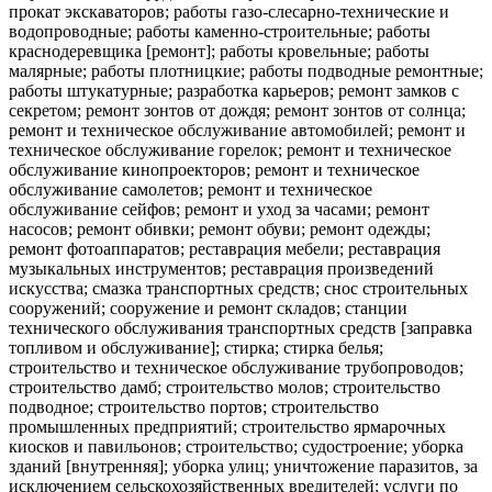
прокат экскаваторов; работы газо-слесарно-технические и
водопроводные; работы каменно-строительные; работы
краснодеревщика [ремонт]; работы кровельные; работы
малярные; работы плотницкие; работы подводные ремонтные;
работы штукатурные; разработка карьеров; ремонт замков с
секретом; ремонт зонтов от дождя; ремонт зонтов от солнца;
ремонт и техническое обслуживание автомобилей; ремонт и
техническое обслуживание горелок; ремонт и техническое
обслуживание кинопроекторов; ремонт и техническое
обслуживание самолетов; ремонт и техническое
обслуживание сейфов; ремонт и уход за часами; ремонт
насосов; ремонт обивки; ремонт обуви; ремонт одежды;
ремонт фотоаппаратов; реставрация мебели; реставрация
музыкальных инструментов; реставрация произведений
искусства; смазка транспортных средств; снос строительных
сооружений; сооружение и ремонт складов; станции
технического обслуживания транспортных средств [заправка
топливом и обслуживание]; стирка; стирка белья;
строительство и техническое обслуживание трубопроводов;
строительство дамб; строительство молов; строительство
подводное; строительство портов; строительство
промышленных предприятий; строительство ярмарочных
киосков и павильонов; строительство; судостроение; уборка
зданий [внутренняя]; уборка улиц; уничтожение паразитов, за
исключением сельскохозяйственных вредителей; услуги по