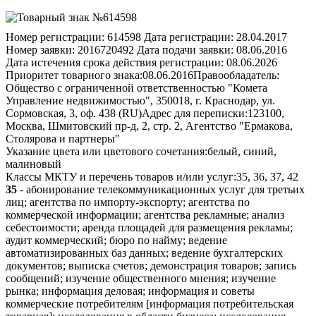
Номер регистрации:
614598
Дата регистрации:
28.04.2017
Номер заявки:
2016720492
Дата подачи заявки:
08.06.2016
Дата истечения срока действия регистрации:
08.06.2026
Приоритет товарного знака:
08.06.2016
Правообладатель:
Общество с ограниченной ответственностью "Комета
Управление недвижимостью", 350018, г. Краснодар, ул.
Сормовская, 3, оф. 438 (RU)
Адрес для переписки:
123100,
Москва, Шмитовский пр-д, 2, стр. 2, Агентство "Ермакова,
Столярова и партнеры"
Указание цвета или цветового сочетания:
белый, синий,
малиновый
Классы МКТУ и перечень товаров и/или услуг:
35, 36, 37, 42
35
- абонирование телекоммуникационных услуг для третьих
лиц; агентства по импорту-экспорту; агентства по
коммерческой информации; агентства рекламные; анализ
себестоимости; аренда площадей для размещения рекламы;
аудит коммерческий; бюро по найму; ведение
автоматизированных баз данных; ведение бухгалтерских
документов; выписка счетов; демонстрация товаров; запись
сообщений; изучение общественного мнения; изучение
рынка; информация деловая; информация и советы
коммерческие потребителям [информация потребительская