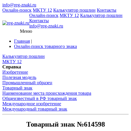
info@reg-znaki.ru
Онлайн-поиск
МКТУ 12
Калькулятор пошлин
Контакты
Онлайн-поиск
МКТУ 12
Калькулятор пошлин
Контакты
info@reg-znaki.ru
Меню
Главная
|
Онлайн-поиск товарного знака
Калькулятор пошлин
МКТУ 12
Справка
Изобретение
Полезная модель
Промышленный образец
Товарный знак
Наименование места происхождения товара
Общеизвестный в РФ товарный знак
Международное изобретение
Международный товарный знак
Товарный знак №614598