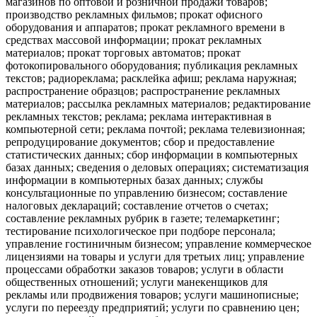
магазинов по оптовой и розничной продажи товаров;
производство рекламных фильмов; прокат офисного
оборудования и аппаратов; прокат рекламного времени в
средствах массовой информации; прокат рекламных
материалов; прокат торговых автоматов; прокат
фотокопировального оборудования; публикация рекламных
текстов; радиореклама; расклейка афиш; реклама наружная;
распространение образцов; распространение рекламных
материалов; рассылка рекламных материалов; редактирование
рекламных текстов; реклама; реклама интерактивная в
компьютерной сети; реклама почтой; реклама телевизионная;
репродуцирование документов; сбор и предоставление
статистических данных; сбор информации в компьютерных
базах данных; сведения о деловых операциях; систематизация
информации в компьютерных базах данных; службы
консультационные по управлению бизнесом; составление
налоговых деклараций; составление отчетов о счетах;
составление рекламных рубрик в газете; телемаркетинг;
тестирование психологическое при подборе персонала;
управление гостиничным бизнесом; управление коммерческое
лицензиями на товары и услуги для третьих лиц; управление
процессами обработки заказов товаров; услуги в области
общественных отношений; услуги манекенщиков для
рекламы или продвижения товаров; услуги машинописные;
услуги по переезду предприятий; услуги по сравнению цен;