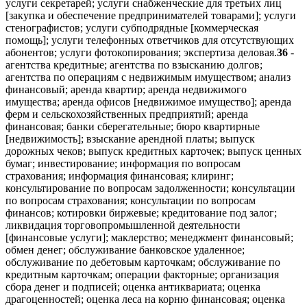
услуги секретарей; услуги снабженческие для третьих лиц
[закупка и обеспечение предпринимателей товарами]; услуги
стенографистов; услуги субподрядные [коммерческая
помощь]; услуги телефонных ответчиков для отсутствующих
абонентов; услуги фотокопирования; экспертиза деловая.
36
-
агентства кредитные; агентства по взысканию долгов;
агентства по операциям с недвижимым имуществом; анализ
финансовый; аренда квартир; аренда недвижимого
имущества; аренда офисов [недвижимое имущество]; аренда
ферм и сельскохозяйственных предприятий; аренда
финансовая; банки сберегательные; бюро квартирные
[недвижимость]; взыскание арендной платы; выпуск
дорожных чеков; выпуск кредитных карточек; выпуск ценных
бумаг; инвестирование; информация по вопросам
страхования; информация финансовая; клиринг;
консультирование по вопросам задолженности; консультации
по вопросам страхования; консультации по вопросам
финансов; котировки биржевые; кредитование под залог;
ликвидация торговопромышленной деятельности
[финансовые услуги]; маклерство; менеджмент финансовый;
обмен денег; обслуживание банковское удаленное;
обслуживание по дебетовым карточкам; обслуживание по
кредитным карточкам; операции факторные; организация
сбора денег и подписей; оценка антиквариата; оценка
драгоценностей; оценка леса на корню финансовая; оценка