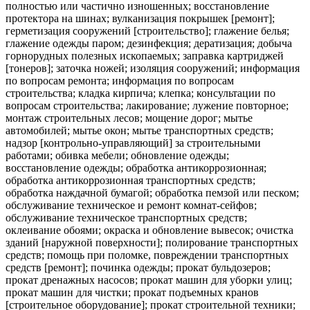
полностью или частично изношенных; восстановление
протектора на шинах; вулканизация покрышек [ремонт];
герметизация сооружений [строительство]; глажение белья;
глажение одежды паром; дезинфекция; дератизация; добыча
горнорудных полезных ископаемых; заправка картриджей
[тонеров]; заточка ножей; изоляция сооружений; информация
по вопросам ремонта; информация по вопросам
строительства; кладка кирпича; клепка; консультации по
вопросам строительства; лакирование; лужение повторное;
монтаж строительных лесов; мощение дорог; мытье
автомобилей; мытье окон; мытье транспортных средств;
надзор [контрольно-управляющий] за строительными
работами; обивка мебели; обновление одежды;
восстановление одежды; обработка антикоррозионная;
обработка антикоррозионная транспортных средств;
обработка наждачной бумагой; обработка пемзой или песком;
обслуживание техническое и ремонт комнат-сейфов;
обслуживание техническое транспортных средств;
оклеивание обоями; окраска и обновление вывесок; очистка
зданий [наружной поверхности]; полирование транспортных
средств; помощь при поломке, повреждении транспортных
средств [ремонт]; починка одежды; прокат бульдозеров;
прокат дренажных насосов; прокат машин для уборки улиц;
прокат машин для чистки; прокат подъемных кранов
[строительное оборудование]; прокат строительной техники;