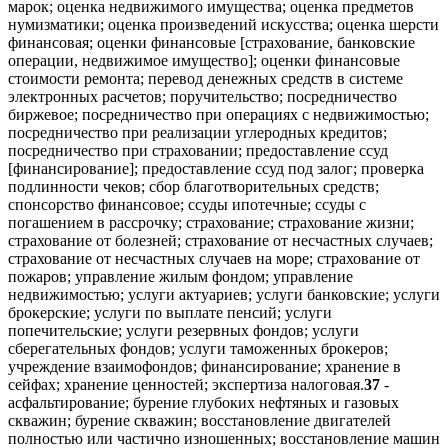
марок; оценка недвижимого имущества; оценка предметов
нумизматики; оценка произведений искусства; оценка шерсти
финансовая; оценки финансовые [страхование, банковские
операции, недвижимое имущество]; оценки финансовые
стоимости ремонта; перевод денежных средств в системе
электронных расчетов; поручительство; посредничество
биржевое; посредничество при операциях с недвижимостью;
посредничество при реализации углеродных кредитов;
посредничество при страховании; предоставление ссуд
[финансирование]; предоставление ссуд под залог; проверка
подлинности чеков; сбор благотворительных средств;
спонсорство финансовое; ссуды ипотечные; ссуды с
погашением в рассрочку; страхование; страхование жизни;
страхование от болезней; страхование от несчастных случаев;
страхование от несчастных случаев на море; страхование от
пожаров; управление жилым фондом; управление
недвижимостью; услуги актуариев; услуги банковские; услуги
брокерские; услуги по выплате пенсий; услуги
попечительские; услуги резервных фондов; услуги
сберегательных фондов; услуги таможенных брокеров;
учреждение взаимофондов; финансирование; хранение в
сейфах; хранение ценностей; экспертиза налоговая.
37
-
асфальтирование; бурение глубоких нефтяных и газовых
скважин; бурение скважин; восстановление двигателей
полностью или частично изношенных; восстановление машин