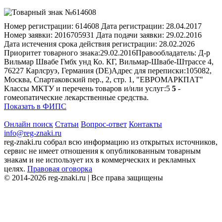
Номер регистрации:
614608
Дата регистрации:
28.04.2017
Номер заявки:
2016705931
Дата подачи заявки:
29.02.2016
Дата истечения срока действия регистрации:
28.02.2026
Приоритет товарного знака:
29.02.2016
Правообладатель:
Д-р
Вильмар Швабе Гмбх унд Ко. КГ, Вильмар-Швабе-Штрассе 4,
76227 Карлсруэ, Германия (DE)
Адрес для переписки:
105082,
Москва, Спартаковский пер., 2, стр. 1, "ЕВРОМАРКПАТ"
Классы МКТУ и перечень товаров и/или услуг:
5
5
-
гомеопатические лекарственные средства.
Показать в ФИПС
Онлайн поиск
Статьи
Вопрос-ответ
Контакты
info@reg-znaki.ru
reg-znaki.ru собрал всю информацию из открытых источников,
сервис не имеет отношения к опубликованным товарным
знакам и не использует их в коммерческих и рекламных
целях.
Правовая оговорка
© 2014-2026 reg-znaki.ru | Все права защищены