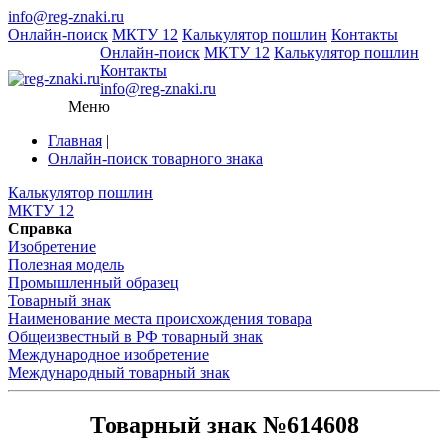
info@reg-znaki.ru
Онлайн-поиск
МКТУ 12
Калькулятор пошлин
Контакты
Онлайн-поиск
МКТУ 12
Калькулятор пошлин
Контакты
info@reg-znaki.ru
Меню
Главная
|
Онлайн-поиск товарного знака
Калькулятор пошлин
МКТУ 12
Справка
Изобретение
Полезная модель
Промышленный образец
Товарный знак
Наименование места происхождения товара
Общеизвестный в РФ товарный знак
Международное изобретение
Международный товарный знак
Товарный знак №614608