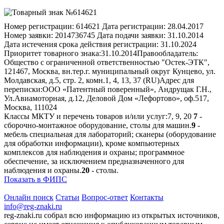
Номер регистрации:
614621
Дата регистрации:
28.04.2017
Номер заявки:
2014736745
Дата подачи заявки:
31.10.2014
Дата истечения срока действия регистрации:
31.10.2024
Приоритет товарного знака:
31.10.2014
Правообладатель:
Общество с ограниченной ответственностью "Остек-ЭТК",
121467, Москва, вн.тер.г. муниципальный округ Кунцево, ул.
Молдавская, д.5, стр. 2, комн.1, 4, 13, 37 (RU)
Адрес для
переписки:
ООО «Патентный поверенный», Андрущак Г.Н.,
Ул.Авиамоторная, д.12, Деловой Дом «Лефортово», оф.517,
Москва, 111024
Классы МКТУ и перечень товаров и/или услуг:
7, 9, 20
7
-
сборочно-монтажное оборудование, столы для машин.
9
-
мебель специальная для лабораторий; сканеры (оборудование
для обработки информации), кроме компьютерных
комплексов для наблюдения и охраны; программное
обеспечение, за исключением предназначенного для
наблюдения и охраны.
20
- столы.
Показать в ФИПС
Онлайн поиск
Статьи
Вопрос-ответ
Контакты
info@reg-znaki.ru
reg-znaki.ru собрал всю информацию из открытых источников,