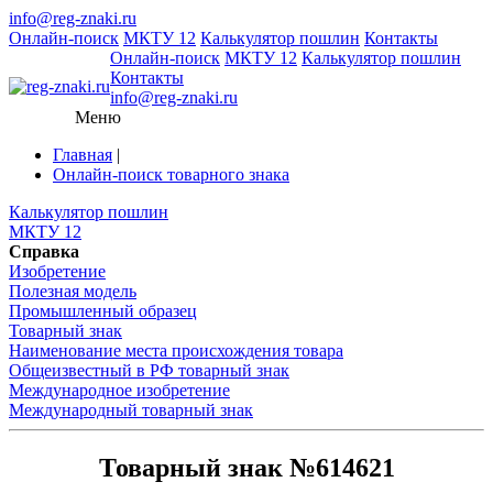
info@reg-znaki.ru
Онлайн-поиск
МКТУ 12
Калькулятор пошлин
Контакты
Онлайн-поиск
МКТУ 12
Калькулятор пошлин
Контакты
info@reg-znaki.ru
Меню
Главная
|
Онлайн-поиск товарного знака
Калькулятор пошлин
МКТУ 12
Справка
Изобретение
Полезная модель
Промышленный образец
Товарный знак
Наименование места происхождения товара
Общеизвестный в РФ товарный знак
Международное изобретение
Международный товарный знак
Товарный знак №614621