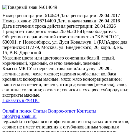
Номер регистрации:
614649
Дата регистрации:
28.04.2017
Номер заявки:
2016714400
Дата подачи заявки:
26.04.2016
Дата истечения срока действия регистрации:
26.04.2026
Приоритет товарного знака:
26.04.2016
Правообладатель:
Общество с ограниченной ответственностью "КВЭСТО",
630001, г. Новосибирск, ул. Дуси Ковальчук, 1 (RU)
Адрес для
переписки:
117279, Москва, ул. Введенского, 26, корп. 3, кв.
15, В.В. Доренской
Указание цвета или цветового сочетания:
белый, серый,
коричневый, красный, светло-зеленый, зеленый
Классы МКТУ и перечень товаров и/или услуг:
29
29
-
ветчина; дичь; желе мясное; изделия колбасные; колбаса
кровяная; консервы мясные; мясо; мясо консервированное;
паштеты из печени; печень; птица домашняя [неживая]; сало;
свинина; солонина; сосиски; сосиски в сухарях; субпродукты;
экстракты мясные.
Показать в ФИПС
Онлайн поиск
Статьи
Вопрос-ответ
Контакты
info@reg-znaki.ru
reg-znaki.ru собрал всю информацию из открытых источников,
сервис не имеет отношения к опубликованным товарным