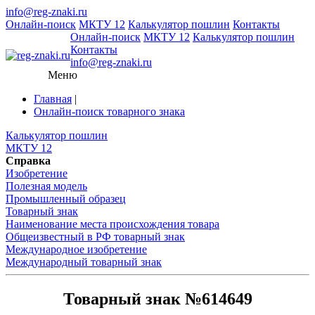
info@reg-znaki.ru
Онлайн-поиск
МКТУ 12
Калькулятор пошлин
Контакты
Онлайн-поиск
МКТУ 12
Калькулятор пошлин
Контакты
info@reg-znaki.ru
Меню
Главная
|
Онлайн-поиск товарного знака
Калькулятор пошлин
МКТУ 12
Справка
Изобретение
Полезная модель
Промышленный образец
Товарный знак
Наименование места происхождения товара
Общеизвестный в РФ товарный знак
Международное изобретение
Международный товарный знак
Товарный знак №614649