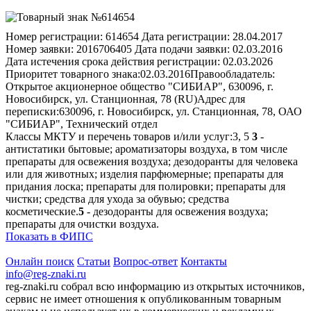
Номер регистрации:
614654
Дата регистрации:
28.04.2017
Номер заявки:
2016706405
Дата подачи заявки:
02.03.2016
Дата истечения срока действия регистрации:
02.03.2026
Приоритет товарного знака:
02.03.2016
Правообладатель:
Открытое акционерное общество "СИБИАР", 630096, г.
Новосибирск, ул. Станционная, 78 (RU)
Адрес для
переписки:
630096, г. Новосибирск, ул. Станционная, 78, ОАО
"СИБИАР", Технический отдел
Классы МКТУ и перечень товаров и/или услуг:
3, 5
3
-
антистатики бытовые; ароматизаторы воздуха, в том числе
препараты для освежения воздуха; дезодоранты для человека
или для животных; изделия парфюмерные; препараты для
придания лоска; препараты для полировки; препараты для
чистки; средства для ухода за обувью; средства
косметические.
5
- дезодоранты для освежения воздуха;
препараты для очистки воздуха.
Показать в ФИПС
Онлайн поиск
Статьи
Вопрос-ответ
Контакты
info@reg-znaki.ru
reg-znaki.ru собрал всю информацию из открытых источников,
сервис не имеет отношения к опубликованным товарным