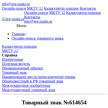
info@reg-znaki.ru
Онлайн-поиск
МКТУ 12
Калькулятор пошлин
Контакты
Онлайн-поиск
МКТУ 12
Калькулятор пошлин
Контакты
info@reg-znaki.ru
Меню
Главная
|
Онлайн-поиск товарного знака
Калькулятор пошлин
МКТУ 12
Справка
Изобретение
Полезная модель
Промышленный образец
Товарный знак
Наименование места происхождения товара
Общеизвестный в РФ товарный знак
Международное изобретение
Международный товарный знак
Товарный знак №614654