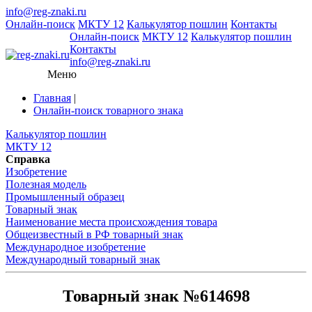
info@reg-znaki.ru
Онлайн-поиск
МКТУ 12
Калькулятор пошлин
Контакты
Онлайн-поиск
МКТУ 12
Калькулятор пошлин
Контакты
info@reg-znaki.ru
Меню
Главная
|
Онлайн-поиск товарного знака
Калькулятор пошлин
МКТУ 12
Справка
Изобретение
Полезная модель
Промышленный образец
Товарный знак
Наименование места происхождения товара
Общеизвестный в РФ товарный знак
Международное изобретение
Международный товарный знак
Товарный знак №614698