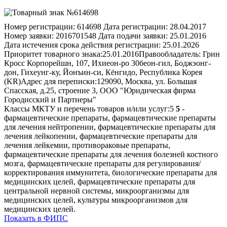
Номер регистрации:
614698
Дата регистрации:
28.04.2017
Номер заявки:
2016701548
Дата подачи заявки:
25.01.2016
Дата истечения срока действия регистрации:
25.01.2026
Приоритет товарного знака:
25.01.2016
Правообладатель:
Грин
Кросс Корпорейшн, 107, Ихиеон-ро 30беон-гил, Боджэонг-
дон, Гихеунг-ку, Йонъин-си, Кёнгидо, Республика Корея
(KR)
Адрес для переписки:
129090, Москва, ул. Большая
Спасская, д.25, строение 3, ООО "Юридическая фирма
Городисский и Партнеры"
Классы МКТУ и перечень товаров и/или услуг:
5
5
-
фармацевтические препараты, фармацевтические препараты
для лечения нейтропении, фармацевтические препараты для
лечения лейкопении, фармацевтические препараты для
лечения лейкемии, противораковые препараты,
фармацевтические препараты для лечения болезней костного
мозга, фармацевтические препараты для регулирования/
корректирования иммунитета, биологические препараты для
медицинских целей, фармацевтические препараты для
центральной нервной системы, микроорганизмы для
медицинских целей, культуры микроорганизмов для
медицинских целей.
Показать в ФИПС