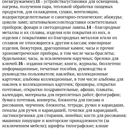
(незагружаемое).
11
- устройства/установки для освещения,
нагрева, получения пара, тепловой обработки пищевых
продуктов, для охлаждения, сушки, вентиляции,
водораспределительные и санитарно-технические; абажуры;
цоколи ламп; штативы/консоли/подставки осветительных
приборов; фонари и светодиодные лампы.
14
- благородные
металлы и их сплавы, изделия или покрытия из них, и
изделия с покрытиями из благородных металлов и/или их
сплавов не относящиеся к другим классам; ювелирные
изделия, бижутерия, драгоценные камни; часы и прочие
хронометрические приборы, в том числе часы-браслеты;
будильники; часы, за исключением наручных; брелоки для
ключей.
16
- издания печатные; книги, журналы, бюллетени
информационные, печатные пособия, руководства и
руководства пользователя; наклейки, коллекционные
карточки; альбомы коллекционные, в том числе альбомы для
наклеек и коллекционных карточек; брошюры, открытки
почтовые, открытки поздравительные, афиши, плакаты,
календари, материалы для переплетных работ; фотографии;
бумага почтовая, конверты, блокноты для письма и
рисования, черчения, блокноты, тетради, ручки и карандаши,
пеналы для ручек и карандашей, точилки для карандашей,
ластики/резинки для стирания, линейки; кисти для рисования;
машинки пишущие и конторские принадлежности (за
исключением мебели); шрифты типографские; клише