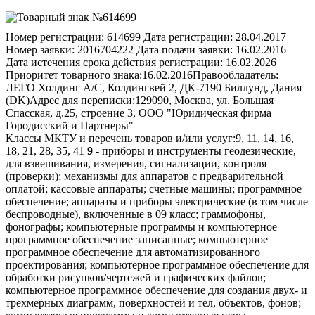
Номер регистрации:
614699
Дата регистрации:
28.04.2017
Номер заявки:
2016704222
Дата подачи заявки:
16.02.2016
Дата истечения срока действия регистрации:
16.02.2026
Приоритет товарного знака:
16.02.2016
Правообладатель:
ЛЕГО Холдинг А/С, Колдингвей 2, ДК-7190 Биллунд, Дания
(DK)
Адрес для переписки:
129090, Москва, ул. Большая
Спасская, д.25, строение 3, ООО "Юридическая фирма
Городисский и Партнеры"
Классы МКТУ и перечень товаров и/или услуг:
9, 11, 14, 16,
18, 21, 28, 35, 41
9
- приборы и инструменты геодезические,
для взвешивания, измерения, сигнализации, контроля
(проверки); механизмы для аппаратов с предварительной
оплатой; кассовые аппараты; счетные машины; программное
обеспечение; аппараты и приборы электрические (в том числе
беспроводные), включенные в 09 класс; граммофоны,
фонографы; компьютерные программы и компьютерное
программное обеспечение записанные; компьютерное
программное обеспечение для автоматизированного
проектирования; компьютерное программное обеспечение для
обработки рисунков/чертежей и графических файлов;
компьютерное программное обеспечение для создания двух- и
трехмерных диаграмм, поверхностей и тел, объектов, фонов;