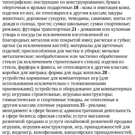
типографские; инструкции по конструированию; бумага
оберточная и ярлыки подарочные.
18
- кожа и имитация кожи,
изделия из них, не относящиеся к другим классам; шкуры
животных; дорожные сундуки, чемоданы, саквояжи; зонты от
дождя и солнца, трости; сумки школьные; сумки спортивные;
рюкзаки; футляры транспортные.
21
- домашняя или кухонная
утварь и посуда (за исключением изготовленной из
благородных металлов или покрытой ими); расчески и губки;
щетки (за исключением кистей); материалы для щеточных
изделий; приспособления для чистки и уборки; мочалки
металлические; необработанное или частично обработанное
стекло (за исключением строительного стекла); изделия из
стекла, фарфора и фаянса, не относящиеся к другим классам;
коробки для завтрака; формы для льда; копилки.
28
-
устройства карманные для компьютерных игр [для
использования исключительно с телевизионными
приемниками]; устройства и оборудование для компьютерных
игр; игрушки строительные, игрушки-конструкторы;
гимнастические и спортивные товары, не отнесенные к
другим классам; елочные украшения.
35
- реклама;
менеджмент в сфере бизнеса; административная деятельность
в сфере бизнеса; офисная служба; услуги магазинов
розничной продажи и услуги онлайновой розничной продажи
игрушек, игрушек-конструкторов, игр, принадлежностей для
игр, видеоигр, кинофильмов, канцелярских принадлежностей,