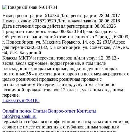
Номер регистрации:
614734
Дата регистрации:
28.04.2017
Номер заявки:
2016720579
Дата подачи заявки:
08.06.2016
Дата истечения срока действия регистрации:
08.06.2026
Приоритет товарного знака:
08.06.2016
Правообладатель:
Общество с ограниченной ответственностью "Гринд", 630099,
г. Новосибирск, ул. Максима Горького, 14, оф. 22 (RU)
Адрес
для переписки:
630132, г. Новосибирск, ул. Советская, 77А, кв.
64, И.Е. Батуриной
Классы МКТУ и перечень товаров и/или услуг:
12, 35
12
-
весла; весла кормовые; лодки гребные, в том числе
плоскодонные; лодки моторные; лодки надувные; лодки
понтонные.
35
- презентация товаров на всех медиасредсгвах с
целью розничной продажи; розничная продажа с
использованием Интернет-сайтов; услуги магазинов по
розничной продаже товаров 12 класса, указанных в данном
перечне.
Показать в ФИПС
Онлайн поиск
Статьи
Вопрос-ответ
Контакты
info@reg-znaki.ru
reg-znaki.ru собрал всю информацию из открытых источников,
сервис не имеет отношения к опубликованным товарным