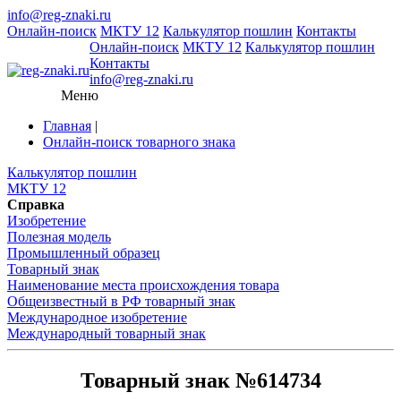
info@reg-znaki.ru
Онлайн-поиск
МКТУ 12
Калькулятор пошлин
Контакты
Онлайн-поиск
МКТУ 12
Калькулятор пошлин
Контакты
info@reg-znaki.ru
Меню
Главная
|
Онлайн-поиск товарного знака
Калькулятор пошлин
МКТУ 12
Справка
Изобретение
Полезная модель
Промышленный образец
Товарный знак
Наименование места происхождения товара
Общеизвестный в РФ товарный знак
Международное изобретение
Международный товарный знак
Товарный знак №614734