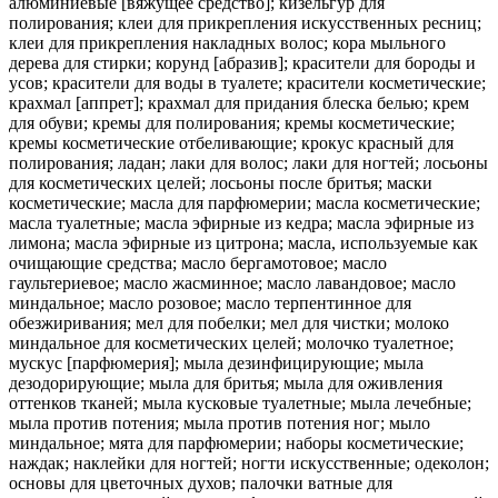
алюминиевые [вяжущее средство]; кизельгур для
полирования; клеи для прикрепления искусственных ресниц;
клеи для прикрепления накладных волос; кора мыльного
дерева для стирки; корунд [абразив]; красители для бороды и
усов; красители для воды в туалете; красители косметические;
крахмал [аппрет]; крахмал для придания блеска белью; крем
для обуви; кремы для полирования; кремы косметические;
кремы косметические отбеливающие; крокус красный для
полирования; ладан; лаки для волос; лаки для ногтей; лосьоны
для косметических целей; лосьоны после бритья; маски
косметические; масла для парфюмерии; масла косметические;
масла туалетные; масла эфирные из кедра; масла эфирные из
лимона; масла эфирные из цитрона; масла, используемые как
очищающие средства; масло бергамотовое; масло
гаультериевое; масло жасминное; масло лавандовое; масло
миндальное; масло розовое; масло терпентинное для
обезжиривания; мел для побелки; мел для чистки; молоко
миндальное для косметических целей; молочко туалетное;
мускус [парфюмерия]; мыла дезинфицирующие; мыла
дезодорирующие; мыла для бритья; мыла для оживления
оттенков тканей; мыла кусковые туалетные; мыла лечебные;
мыла против потения; мыла против потения ног; мыло
миндальное; мята для парфюмерии; наборы косметические;
наждак; наклейки для ногтей; ногти искусственные; одеколон;
основы для цветочных духов; палочки ватные для