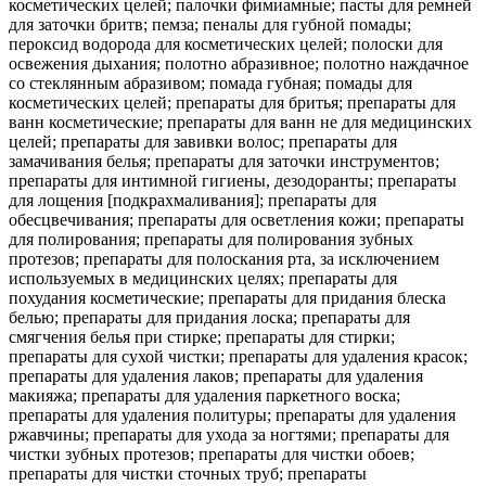
косметических целей; палочки фимиамные; пасты для ремней
для заточки бритв; пемза; пеналы для губной помады;
пероксид водорода для косметических целей; полоски для
освежения дыхания; полотно абразивное; полотно наждачное
со стеклянным абразивом; помада губная; помады для
косметических целей; препараты для бритья; препараты для
ванн косметические; препараты для ванн не для медицинских
целей; препараты для завивки волос; препараты для
замачивания белья; препараты для заточки инструментов;
препараты для интимной гигиены, дезодоранты; препараты
для лощения [подкрахмаливания]; препараты для
обесцвечивания; препараты для осветления кожи; препараты
для полирования; препараты для полирования зубных
протезов; препараты для полоскания рта, за исключением
используемых в медицинских целях; препараты для
похудания косметические; препараты для придания блеска
белью; препараты для придания лоска; препараты для
смягчения белья при стирке; препараты для стирки;
препараты для сухой чистки; препараты для удаления красок;
препараты для удаления лаков; препараты для удаления
макияжа; препараты для удаления паркетного воска;
препараты для удаления политуры; препараты для удаления
ржавчины; препараты для ухода за ногтями; препараты для
чистки зубных протезов; препараты для чистки обоев;
препараты для чистки сточных труб; препараты