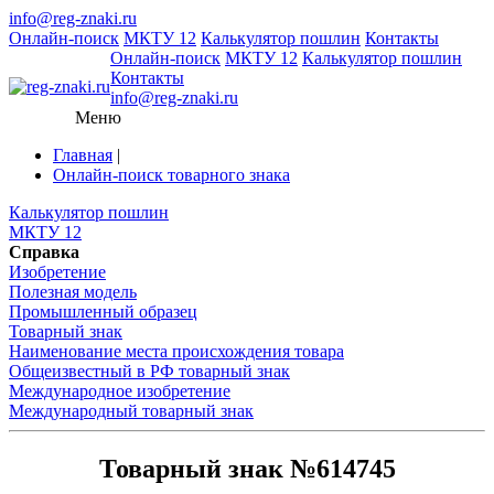
info@reg-znaki.ru
Онлайн-поиск
МКТУ 12
Калькулятор пошлин
Контакты
Онлайн-поиск
МКТУ 12
Калькулятор пошлин
Контакты
info@reg-znaki.ru
Меню
Главная
|
Онлайн-поиск товарного знака
Калькулятор пошлин
МКТУ 12
Справка
Изобретение
Полезная модель
Промышленный образец
Товарный знак
Наименование места происхождения товара
Общеизвестный в РФ товарный знак
Международное изобретение
Международный товарный знак
Товарный знак №614745