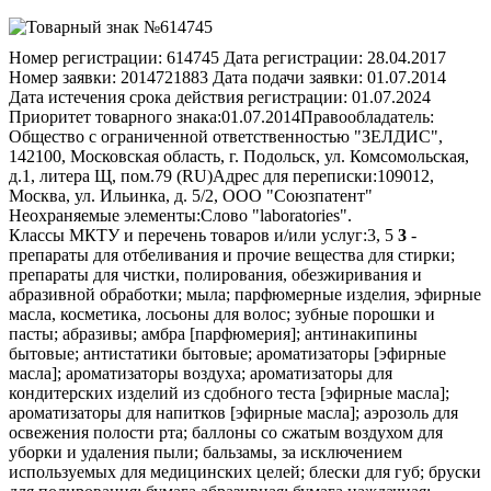
Номер регистрации:
614745
Дата регистрации:
28.04.2017
Номер заявки:
2014721883
Дата подачи заявки:
01.07.2014
Дата истечения срока действия регистрации:
01.07.2024
Приоритет товарного знака:
01.07.2014
Правообладатель:
Общество с ограниченной ответственностью "ЗЕЛДИС",
142100, Московская область, г. Подольск, ул. Комсомольская,
д.1, литера Щ, пом.79 (RU)
Адрес для переписки:
109012,
Москва, ул. Ильинка, д. 5/2, ООО "Союзпатент"
Неохраняемые элементы:
Слово "laboratories".
Классы МКТУ и перечень товаров и/или услуг:
3, 5
3
-
препараты для отбеливания и прочие вещества для стирки;
препараты для чистки, полирования, обезжиривания и
абразивной обработки; мыла; парфюмерные изделия, эфирные
масла, косметика, лосьоны для волос; зубные порошки и
пасты; абразивы; амбра [парфюмерия]; антинакипины
бытовые; антистатики бытовые; ароматизаторы [эфирные
масла]; ароматизаторы воздуха; ароматизаторы для
кондитерских изделий из сдобного теста [эфирные масла];
ароматизаторы для напитков [эфирные масла]; аэрозоль для
освежения полости рта; баллоны со сжатым воздухом для
уборки и удаления пыли; бальзамы, за исключением
используемых для медицинских целей; блески для губ; бруски