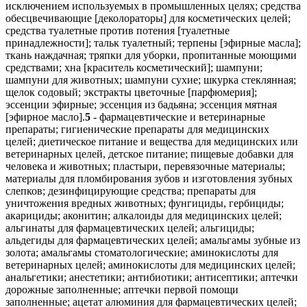
исключением используемых в промышленных целях; средства
обесцвечивающие [деколораторы] для косметических целей;
средства туалетные против потения [туалетные
принадлежности]; тальк туалетный; терпены [эфирные масла];
ткань наждачная; тряпки для уборки, пропитанные моющими
средствами; хна [краситель косметический]; шампуни;
шампуни для животных; шампуни сухие; шкурка стеклянная;
щелок содовый; экстракты цветочные [парфюмерия];
эссенции эфирные; эссенция из бадьяна; эссенция мятная
[эфирное масло].
5
- фармацевтические и ветеринарные препараты; гигиенические препараты для медицинских целей; диетическое питание и вещества для медицинских или ветеринарных целей, детское питание; пищевые добавки для человека и животных; пластыри, перевязочные материалы; материалы для пломбирования зубов и изготовления зубных слепков; дезинфицирующие средства; препараты для уничтожения вредных животных; фунгициды, гербициды; акарициды; аконитин; алкалоиды для медицинских целей; альгинаты для фармацевтических целей; альгициды; альдегиды для фармацевтических целей; амальгамы зубные из золота; амальгамы стоматологические; аминокислоты для ветеринарных целей; аминокислоты для медицинских целей; анальгетики; анестетики; антибиотики; антисептики; аптечки дорожные заполненные; аптечки первой помощи заполненные; ацетат алюминия для фармацевтических целей; ацетаты для фармацевтических целей; бактерициды; бальзамы для медицинских целей; бандажи перевязочные; биоциды; браслеты для медицинских целей; браслеты противоревматические; бром для фармацевтических целей; бумага для горчичников; бумага клейкая от мух; бумага реактивная для медицинских или ветеринарных целей; бумага с особой пропиткой от моли; вазелин для медицинских целей; вакцины; ванны кислородные; вата антисептическая; вата асептическая; вата гигроскопическая; вата для медицинских целей; вата хлопковая для медицинских целей; вещества диетические для медицинских целей; вещества контрастные радиологические для медицинских целей; вещества питательные для микроорганизмов; вещества радиоактивные для медицинских целей; висмут азотно-кислый основной для фармацевтических целей; вода мелиссовая для фармацевтических целей; вода морская для лечебных ванн; воды минеральные для медицинских целей; воды термальные; волокна пищевые; воск формовочный для стоматологических целей; газы для медицинских целей; гваякол для фармацевтических целей; гематоген; гемоглобин; гидрастин; гидрастинин; глицерин для медицинских целей; глицерофосфаты; глюкоза для медицинских целей; горечавка для фармацевтических целей; гормоны для медицинских целей; горчица для фармацевтических целей; горчичники; грязи для ванн; грязи лечебные; гуммигут для медицинских целей; гурьюн-бальзам для медицинских целей; дезодоранты для освежения воздуха; дезодоранты, за исключением предназначенных для человека или животных; дезодораторы для одежды или текстильных изделий; диастаза для медицинских целей; дигиталин; добавки минеральные пищевые; добавки пищевые; добавки пищевые белковые; добавки пищевые для животных; добавки пищевые дрожжевые; добавки пищевые из альгината; добавки пищевые из глюкозы; добавки пищевые из казеина; добавки пищевые из лецитина; добавки пищевые из масла льняного семени; добавки пищевые из прополиса; добавки пищевые из протеина; добавки пищевые из протеина для животных; добавки пищевые из пчелиного маточного молочка; добавки пищевые из пыльцы растений; добавки пищевые из ростков пшеницы; добавки пищевые из семян льна; добавки пищевые ферментные; дрожжи для фармацевтических целей; желатин для медицинских целей; жир рыбий; изотопы для медицинских целей; инсектициды; йод для фармацевтических целей; йодиды для фармацевтических целей; йодиды щелочных металлов для фармацевтических целей; йодоформ; каломель; камень винно-кислый кислый для фармацевтических целей; камень винный для фармацевтических целей; камфора для медицинских целей; капсулы для лекарств; капсулы для фармацевтических целей; карандаши гемостатические; карандаши для лечения бородавок; карандаши каустические; карандаши от головной боли; карбонил [противопаразитарное средство]; каустики для фармацевтических целей; кашу для фармацевтических целей; квассия для медицинских целей; квебрахо для медицинских целей; кислород для медицинских целей; кислота галловая для фармацевтических целей; кислоты для фармацевтических целей; клеи для зубных протезов; клей хирургический; клейкие ленты для медицинских целей; клетки стволовые для ветеринарных целей; клетки стволовые для медицинских целей; кокаин; коллодий для фармацевтических целей; кольца противомозольные для ног; кольца противоревматические; конфеты лекарственные; кора ангустура для медицинских целей; кора деревьев для фармацевтических целей; кора кедрового дерева, используемая в качестве репеллента; кора кондураговая для медицинских целей; кора кротоновая; кора мангрового дерева для фармацевтических целей; кора миробалана для фармацевтических целей; кора хинного дерева для медицинских целей; корни лекарственные; корни ревеня для фармацевтических целей; корпия для медицинских целей; крахмал для диетических или фармацевтических целей; креозот для фармацевтических целей; кровь для медицинских целей; культуры из биологических тканей для ветеринарных целей; культуры из биологических тканей для медицинских целей; культуры микроорганизмов для медицинских или ветеринарных целей; кураре; лаки для зубов; лакричник для фармацевтических целей; лактоза для фармацевтических целей; леденцы лекарственные; лейкопластыри; лекарства от запоров; лецитин для медицинских целей; лосьоны для ветеринарных целей; лосьоны для собак; лосьоны для фармацевтических целей; лубриканты для интимных целей; люпулин для фармацевтических целей; магнезия для фармацевтических целей; мази; мази для фармацевтических целей; мази от солнечных ожогов; мази ртутные; мази, предохраняющие от обморожения, для фармацевтических целей; марля для перевязок; масла лекарственные; масло горчичное для медицинских целей; масло камфорное для медицинских целей; масло касторовое для медицинских целей; масло терпентинное для фармацевтических целей; масло укропное для медицинских целей; мастики для зубов; материалы абразивные стоматологические; материалы перевязочные медицинские; материалы хирургические перевязочные; медикаменты; медикаменты для ветеринарных целей; медикаменты для серотерапии; медикаменты для человека; медикаменты стоматологические; ментол; микстуры; молескин для медицинских целей; молоко миндальное для фармацевтических целей; молочко маточное пчелиное для фармацевтических целей; молочные ферменты для фармацевтических целей; мох ирландский для медицинских целей; мука для фармацевтических целей; мука из льняного семени для фармацевтических целей; мука рыбная для фармацевтических целей; мухоловки клейкие; мята для фармацевтических целей; напитки диетические для медицинских целей; напитки из солодового молока для медицинских целей; наркотики; настои лекарственные; настойка йода; настойка эвкалипта для фармацевтических целей; настойки для медицинских целей; опий; оподельдок; отвары для фармацевтических целей; ошейники противопаразитарные для животных; палочки лакричные для фармацевтических целей; палочки серные [дезинфицирующие средства]; пастилки для фармацевтических целей; пектины для фармацевтических целей; пепсины для фармацевтических целей; пептоны для фармацевтических целей; пероксид водорода для медицинских целей; пестициды; питание детское; пиявки медицинские; плазма крови; повязки глазные, используемые в медицинских целях; повязки для горячих компрессов; повязки для компрессов; повязки наплечные хирургические; подгузники [детские пеленки]; подгузники для домашних животных; подушечки мозольные; подушечки, используемые при кормлении грудью; помады медицинские; порошок из шпанских мушек; порошок пиретрума; пояса для гигиенических женских прокладок; препараты антидиуретические; препараты бактериальные для медицинских и ветеринарных целей; препараты бактериологические для медицинских или ветеринарных целей; препараты бальзамические для медицинских целей; препараты белковые для медицинских целей; препараты биологические для ветеринарных целей; препараты биологические для медицинских целей; препараты висмута для фармацевтических целей; препараты витаминные; препараты диагностические для медицинских целей; препараты для ванн лечебные; препараты для лечения геморроя; препараты для лечения костных мозолей; препараты для облегчения прорезывания зубов; препараты для обработки ожогов; препараты для окуривания медицинские; препараты для органотерапии; препараты для очистки воздуха; препараты для промывания глаз; препараты для расширения бронхов; препараты для снижения половой активности; препараты для стерилизации; препараты для стерилизации почвы; препараты для удаления мозолей; препараты для удаления перхоти фармацевтические; препараты для уничтожения вредных растений; препараты для уничтожения домовых грибов; препараты для уничтожения личинок насекомых; препараты для уничтожения мух; препараты для уничтожения мышей; препараты для уничтожения наземных моллюсков; препараты для уничтожения паразитов; препараты для ухода за кожей фармацевтические; препараты для чистки контактных линз; препараты известковые для фармацевтических целей; препараты для ванн для медицинских целей; препараты медицинские для роста волос; препараты опиумные; препараты противоспоровые; препараты с алоэ вера для фармацевтических целей; препараты с микроэлементами для человека или животных; препараты сульфамидные [лекарственные препараты]; препараты фармацевтические от солнечных ожогов; препараты ферментативные для ветеринарных целей; препараты ферментативные для медицинских целей; препараты химико-фармацевтические; препараты химические для ветеринарных целей; препараты химические для диагностики беременности; препараты химические для медицинских целей; препараты химические для обработки злаков, пораженных головней; препараты химические для обработки пораженного винограда; препараты химические для обработки против милдью; препараты химические для обработки против филлоксеры; препараты химические для фармацевтических целей; препараты, используемые при обморожении; препараты, предохраняющие от моли; примочки глазные; примочки свинцовые; проводники химические для электрокардиографических электродов; продукты белковые пищевые для медицинских целей; продукты диетические пищевые для медицинских целей; продукты обработки хлебных злаков побочные для диетических и медицинских целей; прокладки гигиенич