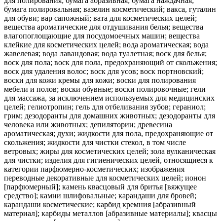
для полирования; бумага абразивная; бумага наждачная;
бумага полировальная; вазелин косметический; вакса, гуталин
для обуви; вар сапожный; вата для косметических целей;
вещества ароматические для отдушивания белья; вещества
влагопоглощающие для посудомоечных машин; вещества
клейкие для косметических целей; вода ароматическая; вода
жавелевая; вода лавандовая; вода туалетная; воск для белья;
воск для пола; воск для пола, предохраняющий от скольжения;
воск для удаления волос; воск для усов; воск портновский;
воски для кожи кремы для кожи; воски для полирования
мебели и полов; воски обувные; воски полировочные; гели
для массажа, за исключением используемых для медицинских
целей; гелиотропин; гель для отбеливания зубов; гераниол;
грим; дезодоранты для домашних животных; дезодоранты для
человека или животных; депилятории; древесина
ароматическая; духи; жидкости для пола, предохраняющие от
скольжения; жидкости для чистки стекол, в том числе
ветровых; жиры для косметических целей; зола вулканическая
для чистки; изделия для гигиенических целей, относящиеся к
категории парфюмерно-косметических; изображения
переводные декоративные для косметических целей; ионон
[парфюмерный]; камень квасцовый для бритья [вяжущее
средство]; камни шлифовальные; карандаши для бровей;
карандаши косметические; карбид кремния [абразивный
материал]; карбиды металлов [абразивные материалы]; квасцы