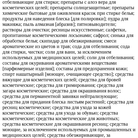
отбеливающие для стирки; препараты с алоэ вера для
косметических целей; препараты солнцезащитные; препараты
химические бытовые для оживления красок при стирке белья;
продукты для наведения блеска [для полировки]; пудра для
макияжа; пыль алмазная [абразив]; пятновыводители;
растворы для очистки; ресницы искусственные; салфетки,
пропитанные косметическими лосьонами; сафрол; синька для
обработки белья; скипидар для обезжиривания; смеси
ароматические из цветов и трав; сода для отбеливания; сода
для стирки, чистки; соли для ванн, за исключением
используемых для медицинских целей; соли для отбеливания;
составы для окуривания ароматическими веществами
[парфюмерные изделия]; составы для предохранения кожи;
спирт нашатырный [моющее, очищающее средство]; средства
вяжущие для косметических целей; средства для бровей
косметические; средства для гримирования; средства для
загара косметические; средства для окрашивания волос;
средства для перманентной завивки нейтрализующие;
средства для придания блеска листьям растений; средства для
ресниц косметические; средства для ухода за кожей
косметические; средства для ухода за обувью; средства
косметические; средства косметические для животных;
средства косметические для окрашивания ресниц; средства
моющие, за исключением используемых для промышленных и
медицинских целей; средства обезжиривающие, за