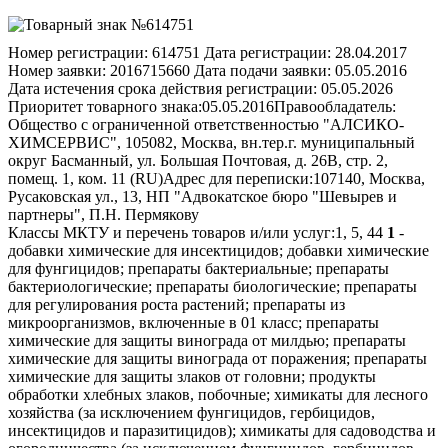
Номер регистрации:
614751
Дата регистрации:
28.04.2017
Номер заявки:
2016715660
Дата подачи заявки:
05.05.2016
Дата истечения срока действия регистрации:
05.05.2026
Приоритет товарного знака:
05.05.2016
Правообладатель:
Общество с ограниченной ответственностью "АЛСИКО-
ХИМСЕРВИС", 105082, Москва, вн.тер.г. муниципальный
округ Басманный, ул. Большая Почтовая, д. 26В, стр. 2,
помещ. 1, ком. 11 (RU)
Адрес для переписки:
107140, Москва,
Русаковская ул., 13, НП "Адвокатское бюро "Шевырев и
партнеры", П.Н. Пермякову
Классы МКТУ и перечень товаров и/или услуг:
1, 5, 44
1
-
добавки химические для инсектицидов; добавки химические
для фунгицидов; препараты бактериальные; препараты
бактериологические; препараты биологические; препараты
для регулирования роста растений; препараты из
микроорганизмов, включенные в 01 класс; препараты
химические для защиты винограда от милдью; препараты
химические для защиты винограда от поражения; препараты
химические для защиты злаков от головни; продукты
обработки хлебных злаков, побочные; химикаты для лесного
хозяйства (за исключением фунгицидов, гербицидов,
инсектицидов и паразитицидов); химикаты для садоводства и