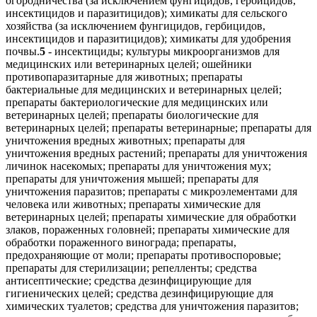
огородничества (за исключением фунгицидов, гербицидов,
инсектицидов и паразитицидов); химикаты для сельского
хозяйства (за исключением фунгицидов, гербицидов,
инсектицидов и паразитицидов); химикаты для удобрения
почвы.
5
- инсектициды; культуры микроорганизмов для
медицинских или ветеринарных целей; ошейники
противопаразитарные для животных; препараты
бактериальные для медицинских и ветеринарных целей;
препараты бактериологические для медицинских или
ветеринарных целей; препараты биологические для
ветеринарных целей; препараты ветеринарные; препараты для
уничтожения вредных животных; препараты для
уничтожения вредных растений; препараты для уничтожения
личинок насекомых; препараты для уничтожения мух;
препараты для уничтожения мышей; препараты для
уничтожения паразитов; препараты с микроэлементами для
человека или животных; препараты химические для
ветеринарных целей; препараты химические для обработки
злаков, пораженных головней; препараты химические для
обработки пораженного винограда; препараты,
предохраняющие от моли; препараты противоспоровые;
препараты для стерилизации; репелленты; средства
антисептические; средства дезинфицирующие для
гигиенических целей; средства дезинфицирующие для
химических туалетов; средства для уничтожения паразитов;