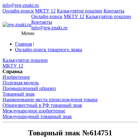
info@reg-znaki.ru
Онлайн-поиск
МКТУ 12
Калькулятор пошлин
Контакты
Онлайн-поиск
МКТУ 12
Калькулятор пошлин
Контакты
info@reg-znaki.ru
Меню
Главная
|
Онлайн-поиск товарного знака
Калькулятор пошлин
МКТУ 12
Справка
Изобретение
Полезная модель
Промышленный образец
Товарный знак
Наименование места происхождения товара
Общеизвестный в РФ товарный знак
Международное изобретение
Международный товарный знак
Товарный знак №614751