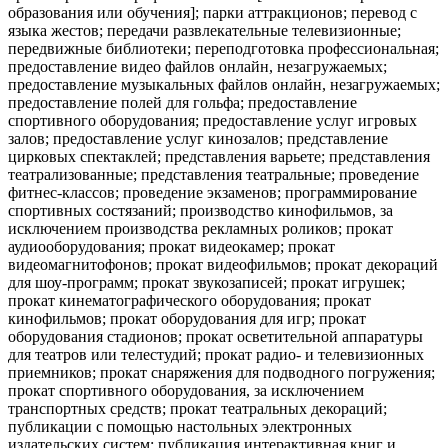
образования или обучения]; парки аттракционов; перевод с
языка жестов; передачи развлекательные телевизионные;
передвижные библиотеки; переподготовка профессиональная;
предоставление видео файлов онлайн, незагружаемых;
предоставление музыкальных файлов онлайн, незагружаемых;
предоставление полей для гольфа; предоставление
спортивного оборудования; предоставление услуг игровых
залов; предоставление услуг кинозалов; представление
цирковых спектаклей; представления варьете; представления
театрализованные; представления театральные; проведение
фитнес-классов; проведение экзаменов; программирование
спортивных состязаний; производство кинофильмов, за
исключением производства рекламных роликов; прокат
аудиооборудования; прокат видеокамер; прокат
видеомагнитофонов; прокат видеофильмов; прокат декораций
для шоу-программ; прокат звукозаписей; прокат игрушек;
прокат кинематографического оборудования; прокат
кинофильмов; прокат оборудования для игр; прокат
оборудования стадионов; прокат осветительной аппаратуры
для театров или телестудий; прокат радио- и телевизионных
приемников; прокат снаряжения для подводного погружения;
прокат спортивного оборудования, за исключением
транспортных средств; прокат театральных декораций;
публикации с помощью настольных электронных
издательских систем; публикация интерактивная книг и