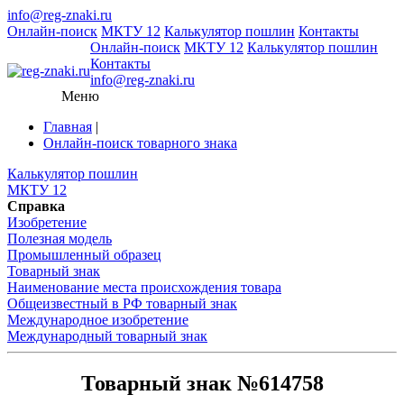
info@reg-znaki.ru
Онлайн-поиск
МКТУ 12
Калькулятор пошлин
Контакты
Онлайн-поиск
МКТУ 12
Калькулятор пошлин
Контакты
info@reg-znaki.ru
Меню
Главная
|
Онлайн-поиск товарного знака
Калькулятор пошлин
МКТУ 12
Справка
Изобретение
Полезная модель
Промышленный образец
Товарный знак
Наименование места происхождения товара
Общеизвестный в РФ товарный знак
Международное изобретение
Международный товарный знак
Товарный знак №614758