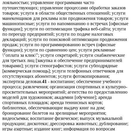
лояльностью; управление программами часто
путешествующих; управление процессами обработки заказов
товаров; услуги в области общественных отношений; услуги
манекенщиков для рекламы или продвижения товаров; услуги
машинописные; услуги по напоминанию о встречах [офисные
функции]; услуги по оптимизации трафика веб-сайта; услуги
по переезду предприятий; услуги по подаче налоговых
деклараций; услуги по поисковой оптимизации продвижения
продаж; услуги по программированию встреч (офисные
функции); услуги по сравнению цен; услуги рекламные
\"оплата за клик\"; услуги секретарей; услуги снабженческие
для третьих лиц [закупка и обеспечение предпринимателей
товарами]; услуги стенографистов; услуги субподрядные
[коммерческая помощь]; услуги телефонных ответчиков для
отсутствующих абонентов; услуги фотокопирования;
экспертиза деловая.
41
- воспитание; обеспечение учебного
процесса; развлечения; организация спортивных и культурно-
просветительных мероприятий; агентства по предоставлению
моделей для художников; академии [обучение]; аренда
спортивных площадок; аренда теннисных кортов;
библиотеки, обеспечивающие выдачу книг на дом;
бронирование билетов на зрелищные мероприятия;
видеосъемка; воспитание физическое; выпуск музыкальной
продукции; дискотеки; дрессировка животных; дублирование;
игры азартные; издание книг; информация по вопросам