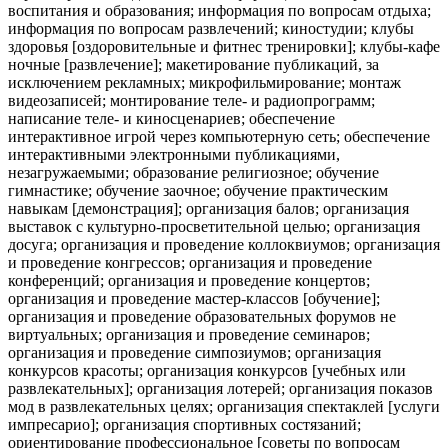
воспитания и образования; информация по вопросам отдыха;
информация по вопросам развлечений; киностудии; клубы
здоровья [оздоровительные и фитнес тренировки]; клубы-кафе
ночные [развлечение]; макетирование публикаций, за
исключением рекламных; микрофильмирование; монтаж
видеозаписей; монтирование теле- и радиопрограмм;
написание теле- и киносценариев; обеспечение
интерактивное игрой через компьютерную сеть; обеспечение
интерактивными электронными публикациями,
незагружаемыми; образование религиозное; обучение
гимнастике; обучение заочное; обучение практическим
навыкам [демонстрация]; организация балов; организация
выставок с культурно-просветительной целью; организация
досуга; организация и проведение коллоквиумов; организация
и проведение конгрессов; организация и проведение
конференций; организация и проведение концертов;
организация и проведение мастер-классов [обучение];
организация и проведение образовательных форумов не
виртуальных; организация и проведение семинаров;
организация и проведение симпозиумов; организация
конкурсов красоты; организация конкурсов [учебных или
развлекательных]; организация лотерей; организация показов
мод в развлекательных целях; организация спектаклей [услуги
импресарио]; организация спортивных состязаний;
ориентирование профессиональное [советы по вопросам