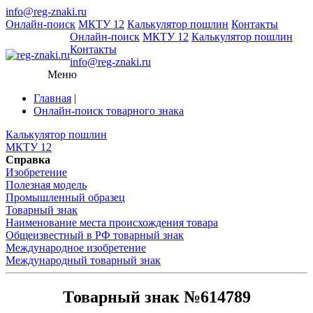
info@reg-znaki.ru
Онлайн-поиск
МКТУ 12
Калькулятор пошлин
Контакты
Онлайн-поиск
МКТУ 12
Калькулятор пошлин
Контакты
info@reg-znaki.ru
Меню
Главная
|
Онлайн-поиск товарного знака
Калькулятор пошлин
МКТУ 12
Справка
Изобретение
Полезная модель
Промышленный образец
Товарный знак
Наименование места происхождения товара
Общеизвестный в РФ товарный знак
Международное изобретение
Международный товарный знак
Товарный знак №614789