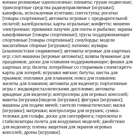
коньки роликовые однополозные; пиньяты; груши подвесные;
транспортные средства радиоуправляемые [игрушки];
канифоль, используемая атлетами; снегоступы; рогатки
[товары спортивные]; автоматы игровые с предварительной
оплатой; калейдоскопы; карты игральные; конфетти; мишени
электронные; приманки пахучие для охоты и рыбалки; экраны
камуфляжные [товары спортивные]; трусы поддерживающие
спортивные [товары спортивные]; сноуборды; модели
масштабные сборные [игрушки]; патинко; жумары
[альпинистское снаряжение]; автоматы игровые для азартных
игр; слот-машины [игровые автоматы]; шляпы бумажные для
праздников; доски для плавания поддерживающие; фишки для
азартных игр; билеты лотерейные со стираемым слоем/скретч-
карты для лотерей; игрушки мягкие; батуты; шесты для
прыжков; поплавки для плавания; пояса для плавания;
жилеты для плавания; автоматы для видеоигр; портативные
игры с жидкокристаллическими дисплеями; автоматы
аркадные для видеоигр; контроллеры для игровых консолей;
макеты [игрушки]/модели [игрушки]; фигурки [игрушки];
машины для подачи мячей; гантели гимнастические; маски
[игрушки]; матрешки; контроллеры для игрушек; сумки-
тележки для гольфа; доски для сапсерфинга; гироскопы и
стабилизаторы полета для воздушных моделей; джойстики
для видеоигр; пленка защитная для экранов игровых
консолей; дроны [игрушки].