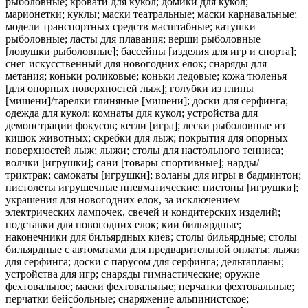
рыболовные; кровати для кукол; домики для кукол;
марионетки; куклы; маски театральные; маски карнавальные;
модели транспортных средств масштабные; катушки
рыболовные; ласты для плавания; верши рыболовные
[ловушки рыболовные]; бассейны [изделия для игр и спорта];
снег искусственный для новогодних елок; снаряды для
метания; коньки роликовые; коньки ледовые; кожа тюленья
[для опорных поверхностей лыж]; голубки из глины
[мишени]/тарелки глиняные [мишени]; доски для серфинга;
одежда для кукол; комнаты для кукол; устройства для
демонстрации фокусов; кегли [игра]; лески рыболовные из
кишок животных; скребки для лыж; покрытия для опорных
поверхностей лыж; лыжи; столы для настольного тенниса;
волчки [игрушки]; сани [товары спортивные]; нарды/
триктрак; самокаты [игрушки]; воланы для игры в бадминтон;
пистолеты игрушечные пневматические; пистоны [игрушки];
украшения для новогодних елок, за исключением
электрических лампочек, свечей и кондитерских изделий;
подставки для новогодних елок; кии бильярдные;
наконечники для бильярдных киев; столы бильярдные; столы
бильярдные с автоматами для предварительной оплаты; лыжи
для серфинга; доски с парусом для серфинга; дельтапланы;
устройства для игр; снаряды гимнастические; оружие
фехтовальное; маски фехтовальные; перчатки фехтовальные;
перчатки бейсбольные; снаряжение альпинистское;