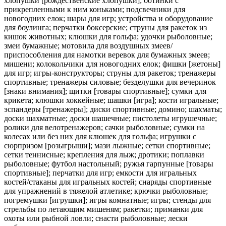
хлопушки [рождественские хлопушки]; ботинки с
прикрепленными к ним коньками; подсвечники для
новогодних елок; шары для игр; устройства и оборудование
для боулинга; перчатки боксерские; струны для ракеток из
кишок животных; клюшки для гольфа; удочки рыболовные;
змеи бумажные; мотовила для воздушных змеев/
приспособления для намотки веревок для бумажных змеев;
мишени; колокольчики для новогодних елок; фишки [жетоны]
для игр; игры-конструкторы; струны для ракеток; тренажеры
спортивные; тренажеры силовые; безделушки для вечеринок
[знаки внимания]; щитки [товары спортивные]; сумки для
крикета; клюшки хоккейные; шашки [игра]; кости игральные;
эспандеры [тренажеры]; диски спортивные; домино; шахматы;
доски шахматные; доски шашечные; пистолеты игрушечные;
ролики для велотренажеров; сачки рыболовные; сумки на
колесах или без них для клюшек для гольфа; игрушки с
сюрпризом [розыгрыши]; мази лыжные; сетки спортивные;
сетки теннисные; крепления для лыж; дротики; поплавки
рыболовные; футбол настольный; ружья гарпунные [товары
спортивные]; перчатки для игр; емкости для игральных
костей/стаканы для игральных костей; снаряды спортивные
для упражнений в тяжелой атлетике; крючки рыболовные;
погремушки [игрушки]; игры комнатные; игры; стенды для
стрельбы по летающим мишеням; ракетки; приманки для
охоты или рыбной ловли; снасти рыболовные; лески