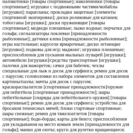
налокотники [товары спортивные]; наколенники [товары
спортивные]; игрушки с подвижными частями/мобайлы
[игрушки]; парапланы; прокладки защитные [элементы
спортивной экипировки]; доски роликовые для катания;
тобогганы [игрушки]; доски пружинящие [товары
спортивные]; медведи плюшевые; лыжи водные; перчатки для
гольфа; сигнализаторы поклевки [принадлежности
рыболовные]; датчики клева [принадлежности рыболовные];
игры настольные; карусели ярмарочные; диски летающие
[игрушки]; подковы для игр; маджонг; игрушки плюшевые;
приспособления для пускания мыльных пузырей [игрушки];
автомобили [игрушки]/средства транспортные [игрушки];
палочки для мажореток; сачки для бабочек; чехлы
специальные для лыж и досок для серфинга; ремни для досок
с парусом; головоломки из набора элементов для составления
картины/пазлы; мачты для досок с парусом;
краскораспылители [спортивные принадлежности]/оружие
для пейнтбола [спортивные принадлежности]; шары
пейнтбольные [снаряды для пейнтбольного оружия] [товары
спортивные]; ремни для досок для серфинга; устройства для
бросания теннисных мячей; блоки стартовые спортивные;
шары снежные; ремни для тяжелоатлетов [товары
спортивные]; боди-борды; карты для бинго; приспособления
для укладывания на место комьев земли [принадлежности для
гольфа]; манки для охоты; круги для рулетки вращающиеся;