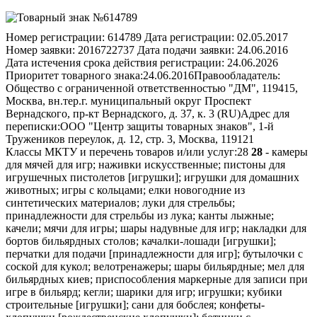
Номер регистрации:
614789
Дата регистрации:
02.05.2017
Номер заявки:
2016722737
Дата подачи заявки:
24.06.2016
Дата истечения срока действия регистрации:
24.06.2026
Приоритет товарного знака:
24.06.2016
Правообладатель:
Общество с ограниченной ответственностью "ДМ", 119415,
Москва, вн.тер.г. муниципальный округ Проспект
Вернадского, пр-кт Вернадского, д. 37, к. 3 (RU)
Адрес для
переписки:
ООО "Центр защиты товарных знаков", 1-й
Тружеников переулок, д. 12, стр. 3, Москва, 119121
Классы МКТУ и перечень товаров и/или услуг:
28
28
- камеры
для мячей для игр; наживки искусственные; пистоны для
игрушечных пистолетов [игрушки]; игрушки для домашних
животных; игры с кольцами; елки новогодние из
синтетических материалов; луки для стрельбы;
принадлежности для стрельбы из лука; канты лыжные;
качели; мячи для игры; шары надувные для игр; накладки для
бортов бильярдных столов; качалки-лошади [игрушки];
перчатки для подачи [принадлежности для игр]; бутылочки с
соской для кукол; велотренажеры; шары бильярдные; мел для
бильярдных киев; приспособления маркерные для записи при
игре в бильярд; кегли; шарики для игр; игрушки; кубики
строительные [игрушки]; сани для бобслея; конфеты-