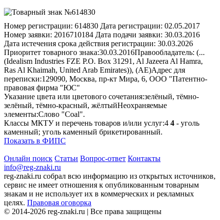
Номер регистрации:
614830
Дата регистрации:
02.05.2017
Номер заявки:
2016710184
Дата подачи заявки:
30.03.2016
Дата истечения срока действия регистрации:
30.03.2026
Приоритет товарного знака:
30.03.2016
Правообладатель:
(...
(Idealism Industries FZE P.O. Box 31291, Al Jazeera Al Hamra,
Ras Al Khaimah, United Arab Emirates)), (AE)
Адрес для
переписки:
129090, Москва, пр-кт Мира, 6, ООО "Патентно-
правовая фирма "ЮС"
Указание цвета или цветового сочетания:
зелёный, тёмно-
зелёный, тёмно-красный, жёлтый
Неохраняемые
элементы:
Слово "Coal".
Классы МКТУ и перечень товаров и/или услуг:
4
4
- уголь
каменный; уголь каменный брикетированный.
Показать в ФИПС
Онлайн поиск
Статьи
Вопрос-ответ
Контакты
info@reg-znaki.ru
reg-znaki.ru собрал всю информацию из открытых источников,
сервис не имеет отношения к опубликованным товарным
знакам и не использует их в коммерческих и рекламных
целях.
Правовая оговорка
© 2014-2026 reg-znaki.ru | Все права защищены