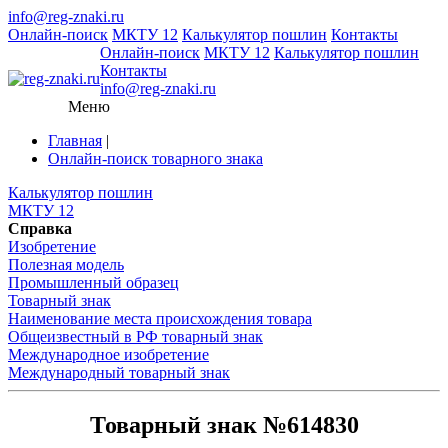
info@reg-znaki.ru
Онлайн-поиск
МКТУ 12
Калькулятор пошлин
Контакты
Онлайн-поиск
МКТУ 12
Калькулятор пошлин
Контакты
info@reg-znaki.ru
Меню
Главная
|
Онлайн-поиск товарного знака
Калькулятор пошлин
МКТУ 12
Справка
Изобретение
Полезная модель
Промышленный образец
Товарный знак
Наименование места происхождения товара
Общеизвестный в РФ товарный знак
Международное изобретение
Международный товарный знак
Товарный знак №614830