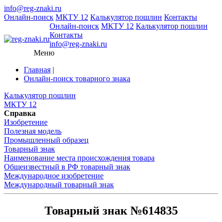
info@reg-znaki.ru
Онлайн-поиск
МКТУ 12
Калькулятор пошлин
Контакты
Онлайн-поиск
МКТУ 12
Калькулятор пошлин
Контакты
info@reg-znaki.ru
Меню
Главная
|
Онлайн-поиск товарного знака
Калькулятор пошлин
МКТУ 12
Справка
Изобретение
Полезная модель
Промышленный образец
Товарный знак
Наименование места происхождения товара
Общеизвестный в РФ товарный знак
Международное изобретение
Международный товарный знак
Товарный знак №614835