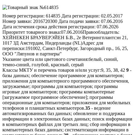
Номер регистрации:
614835
Дата регистрации:
02.05.2017
Номер заявки:
2016720300
Дата подачи заявки:
07.06.2016
Дата истечения срока действия регистрации:
07.06.2026
Приоритет товарного знака:
07.06.2016
Правообладатель:
ХЕЙНЕКЕН БРАУВЕРЭЙЕН Б.В., 2е Ветерингплантсэн 21,
1017 ЗД Амстердам, Нидерланды (NL)
Адрес для
переписки:
191002, Санкт-Петербург, Загородный пр., 16, 25,
ООО "Ляпунов и партнеры"
Указание цвета или цветового сочетания:
белый, синий,
темно-синий, голубой, красный, серый
Классы МКТУ и перечень товаров и/или услуг:
9, 35, 38, 42
9
-
базы данных; обеспечение программное для компьютеров;
приложения для компьютерного программного обеспечения,
загружаемые; программы для компьютеров; программы
игровые для компьютеров; программы компьютерные
[загружаемое программное обеспечение]; программы
операционные для компьютеров; приложения для мобильных
телефонов и планшетных компьютеров.
35
- ведение
автоматизированных баз данных; обновление и поддержка
информации в электронных базах данных; поиск информации
в компьютерных файлах для третьих лиц; сбор информации в
компьютерных базах данных; систематизация информации в