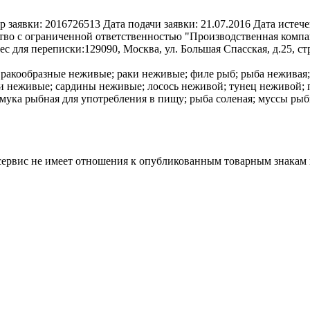
р заявки:
2016726513
Дата подачи заявки:
21.07.2016
Дата истече
во с ограниченной ответственностью "Производственная компа
ес для переписки:
129090, Москва, ул. Большая Спасская, д.25,
 ракообразные неживые; раки неживые; филе рыб; рыба неживая
 неживые; сардины неживые; лосось неживой; тунец неживой; 
мука рыбная для употребления в пищу; рыба соленая; муссы рыб
 сервис не имеет отношения к опубликованным товарным знакам 