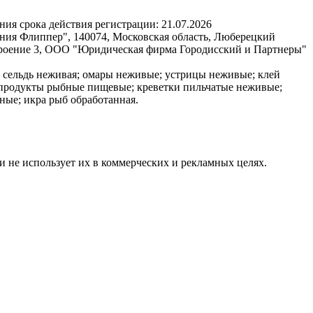
ния срока действия регистрации:
21.07.2026
ния Флиппер", 140074, Московская область, Люберецкий
 строение 3, ООО "Юридическая фирма Городисский и Партнеры"
; сельдь неживая; омары неживые; устрицы неживые; клей
продукты рыбные пищевые; креветки пильчатые неживые;
ные; икра рыб обработанная.
и не использует их в коммерческих и рекламных целях.