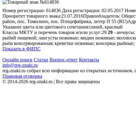
Номер регистрации:
614836
Дата регистрации:
02.05.2017
Номе
Приоритет товарного знака:
21.07.2016
Правообладатель:
Общест
район, пос. Томилино, пос. Птицефабрика, литер П 55 (RU)
Адр
Указание цвета или цветового сочетания:
cиний, красный
Классы МКТУ и перечень товаров и/или услуг:
29
29
- анчоусы;
рыбий пищевой; лангусты неживые; мидии неживые; моллюски
рыба консервированная; креветки неживые; консервы рыбные; 
Показать в ФИПС
Онлайн поиск
Статьи
Вопрос-ответ
Контакты
info@reg-znaki.ru
reg-znaki.ru собрал всю информацию из открытых источников,
Правовая оговорка
© 2014-2026 reg-znaki.ru | Все права защищены