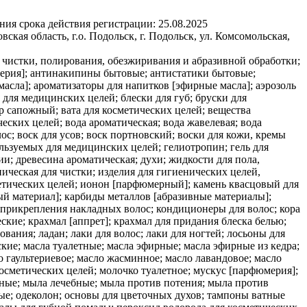
ния срока действия регистрации:
25.08.2025
ая область, г.о. Подольск, г. Подольск, ул. Комсомольская,
я чистки, полирования, обезжиривания и абразивной обработки;
мерия]; антинакипины бытовые; антистатики бытовые;
асла]; ароматизаторы для напитков [эфирные масла]; аэрозоль
для медицинских целей; блески для губ; бруски для
ар сапожный; вата для косметических целей; вещества
ских целей; вода ароматическая; вода жавелевая; вода
лос; воск для усов; воск портновский; воски для кожи, кремы
льзуемых для медицинских целей; гелиотропин; гель для
и; древесина ароматическая; духи; жидкости для пола,
ическая для чистки; изделия для гигиенических целей,
тических целей; ионон [парфюмерный]; камень квасцовый для
ый материал]; карбиды металлов [абразивные материалы];
 прикрепления накладных волос; кондиционеры для волос; кора
еские; крахмал [аппрет]; крахмал для придания блеска белью;
ания; ладан; лаки для волос; лаки для ногтей; лосьоны для
кие; масла туалетные; масла эфирные; масла эфирные из кедра;
 гаультериевое; масло жасминное; масло лавандовое; масло
косметических целей; молочко туалетное; мускус [парфюмерия];
ные; мыла лечебные; мыла против потения; мыла против
ые; одеколон; основы для цветочных духов; тампоны ватные