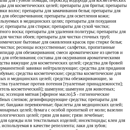
налы для губной помады; пероксид водорода для косметических
ады для косметических целей; препараты для бритья; препараты
вки волос; препараты для замачивания белья; препараты для
 для обесцвечивания; препараты для осветления кожи;
ользуемых в медицинских целях; препараты для похудания
е; препараты для стирки; препараты для сухой чистки;
етного воска; препараты для удаления политуры; препараты для
для чистки обоев; препараты для чистки сточных труб;
химические бытовые для оживления красок при стирке белья;
 очистки; ресницы искусственные; салфетки, пропитанные
кипидар для обезжиривания; смеси ароматические из цветов и
ли для отбеливания; составы для окуривания ароматическими
ства вяжущие для косметических целей; средства для бровей
 перманентной завивки нейтрализующие; средства для придания
 обувью; средства косметические; средства косметические для
ых и медицинских целей; средства обезжиривающие, за
тва туалетные против потения [туалетные принадлежности];
ситель косметический]; шампуни; шампуни для животных;
а; эссенция мятная [эфирное масло].
5
- гигиенические
убных слепков; дезинфицирующие средства; препараты для
е; бандажи перевязочные; браслеты для медицинских целей;
ринарных целей; бумага с особой пропиткой от моли; вазелин
логических целей; грязи для ванн; грязи лечебные;
 для одежды или текстильных изделий; инсектициды; клеи для
используемая в качестве репеллента; лаки для зубов;