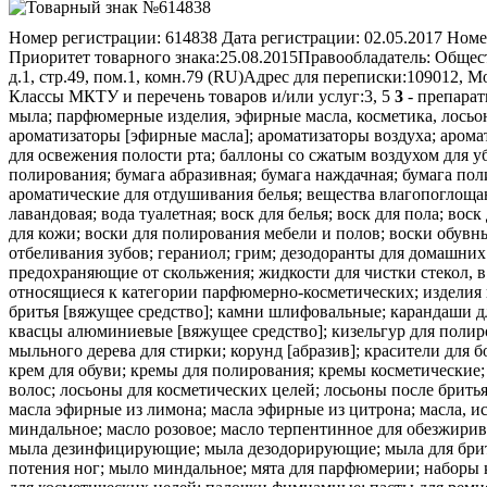
Номер регистрации:
614838
Дата регистрации:
02.05.2017
Номе
Приоритет товарного знака:
25.08.2015
Правообладатель:
Общест
д.1, стр.49, пом.1, комн.79 (RU)
Адрес для переписки:
109012, М
Классы МКТУ и перечень товаров и/или услуг:
3, 5
3
- препарат
мыла; парфюмерные изделия, эфирные масла, косметика, лосьо
ароматизаторы [эфирные масла]; ароматизаторы воздуха; аромат
для освежения полости рта; баллоны со сжатым воздухом для у
полирования; бумага абразивная; бумага наждачная; бумага пол
ароматические для отдушивания белья; вещества влагопоглоща
лавандовая; вода туалетная; воск для белья; воск для пола; во
для кожи; воски для полирования мебели и полов; воски обувн
отбеливания зубов; гераниол; грим; дезодоранты для домашних
предохраняющие от скольжения; жидкости для чистки стекол, в 
относящиеся к категории парфюмерно-косметических; изделия
бритья [вяжущее средство]; камни шлифовальные; карандаши д
квасцы алюминиевые [вяжущее средство]; кизельгур для полир
мыльного дерева для стирки; корунд [абразив]; красители для б
крем для обуви; кремы для полирования; кремы косметические;
волос; лосьоны для косметических целей; лосьоны после бритья
масла эфирные из лимона; масла эфирные из цитрона; масла, и
миндальное; масло розовое; масло терпентинное для обезжирив
мыла дезинфицирующие; мыла дезодорирующие; мыла для брить
потения ног; мыло миндальное; мята для парфюмерии; наборы к