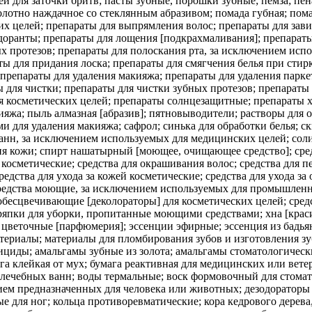
й для заточки бритв; пасты зубные, порошки зубные; пемза; пе
олотно наждачное со стеклянным абразивом; помада губная; пом
их целей; препараты для выпрямления волос; препараты для зави
доранты; препараты для лощения [подкрахмаливания]; препараты
х протезов; препараты для полоскания рта, за исключением исп
ы для придания лоска; препараты для смягчения белья при стирк
; препараты для удаления макияжа; препараты для удаления парк
 для чистки; препараты для чистки зубных протезов; препараты 
ля косметических целей; препараты солнцезащитные; препараты 
кияжа; пыль алмазная [абразив]; пятновыводители; растворы для
 для удаления макияжа; сафрол; синька для обработки белья; с
я ванн, за исключением используемых для медицинских целей; со
я кожи; спирт нашатырный [моющее, очищающее средство]; сред
а косметические; средства для окрашивания волос; средства для
редства для ухода за кожей косметические; средства для ухода за
средства моющие, за исключением используемых для промышленн
есцвечивающие [деколораторы] для косметических целей; средс
 тряпки для уборки, пропитанные моющими средствами; хна [кра
цветочные [парфюмерия]; эссенции эфирные; эссенция из бадьян
териалы; материалы для пломбирования зубов и изготовления з
иды; амальгамы зубные из золота; амальгамы стоматологически
га клейкая от мух; бумага реактивная для медицинских или вете
лечебных ванн; воды термальные; воск формовочный для стомато
нием предназначенных для человека или животных; дезодораторы
 для ног; кольца противоревматические; кора кедрового дерева, 