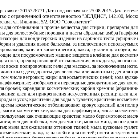
р заявки:
2015726771
Дата подачи заявки:
25.08.2015
Дата истече
во с ограниченной ответственностью "ЗЕЛДИС", 142100, Московск
осква, ул. Ильинка, 5/2, ООО "Союзпатент"
ы для отбеливания и прочие вещества для стирки; препараты дл
ны для волос; зубные порошки и пасты абразивы; амбра [парфю
изаторы для кондитерских изделий из сдобного теста [эфирные м
борки и удаления пыли; бальзамы, за исключением используемых 
ировальная; вазелин косметический; вакса, гуталин для обуви; в
ющие для посудомоечных машин; вещества клейкие для косметиче
ск для пола, предохраняющий от скольжения; воск для удаления во
ые; воски полировочные; гели для массажа, за исключением испо
 животных; дезодоранты для человека или животных; депилятори
том числе ветровых; жиры для косметических целей; зола вулкан
 парфюмерные; изображения переводные декоративные для косме
ля бровей; карандаши косметические; карбид кремния [абразивн
ования; клеи для прикрепления искусственных ресниц; клеи для
ороды и усов; красители для воды в туалете; красители косметич
 кремы косметические отбеливающие; крокус красный для полиров
; маски косметические; масла для парфюмерии; масла косметичес
спользуемые как очищающие средства; масло бергамотовое; масло
ания; мел для побелки; мел для чистки; молоко миндальное для 
я; мыла для оживления оттенков тканей; мыла кусковые туалет
осметические; наждак; наклейки для ногтей; ногти искусственн