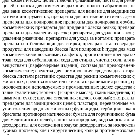
для косметических целей; палочки фимиамные; пасты для ремне
целей; полоски для освежения дыхания; полотно абразивное; п
для ванн косметические; препараты для ванн не для медицинск
заточки инструментов; препараты для интимной гигиены, дезо
препараты для полирования; препараты для полирования зубны
косметические; препараты для придания блеска белью; препарат
препараты для удаления красок; препараты для удаления лаков
удаления ржавчины; препараты для ухода за ногтями; препараты
препараты отбеливающие для стирки; препараты с алоэ вера д
продукты для наведения блеска [для полировки]; пудра для ма
косметическими лосьонами; салфетки, пропитанные препаратами
трав; сода для отбеливания; сода для стирки, чистки; соли дл
веществами [парфюмерные изделия]; составы для предохранени
косметические; средства для гримирования; средства для загар
блеска листьям растений; средства для ресниц косметические; с
животных; средства косметические для окрашивания ресниц; 
исключением используемых в промышленных целях; средства об
тальк туалетный; терпены [эфирные масла]; ткань наждачная;
шампуни сухие; шкурка стеклянная; щелок содовый; экстракты 
препараты для медицинских целей; пластыри, перевязочные ма
уничтожения вредных животных; фунгициды, гербициды акариц
браслеты противоревматические; бумага для горчичников; бума
для медицинских целей; ванны кислородные; вода морская для 
дезодоранты для освежения воздуха; дезодоранты, за исключе
зубных протезов; клей хирургический; кольца противомозольные