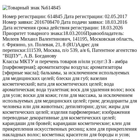
Номер регистрации:
614845
Дата регистрации:
02.05.2017
Номер заявки:
2016708470
Дата подачи заявки:
18.03.2016
Дата истечения срока действия регистрации:
18.03.2026
Приоритет товарного знака:
18.03.2016
Правообладатель:
Милеев Михаил Валентинович, 141195, Московская область,
г. Фрязино, ул. Полевая, 21, 8 (RU)
Адрес для
переписки:
111539, Москва, п/о 539, а/я 6, Патентное агентство
"ВЦПУ", А.В. Богданову
Классы МКТУ и перечень товаров и/или услуг:
3
3
- амбра
[парфюмерная]; ароматизаторы воздуха; ароматизаторы
[эфирные масла]; бальзамы, за исключением используемых
для медицинских целей; блески для губ; вазелин
косметический; вата для косметических целей; вода
ароматическая; вода туалетная; воск для удаления волос; воск
для усов; воски для кожи; гели для массажа, за исключением
используемых для медицинских целей; грим; дезодоранты для
человека или для животных; депилятории; духи; жиры для
косметических целей; изделия парфюмерные; изображения
переводные декоративные для косметических целей;
карандаши для бровей; карандаши косметические; клеи для
прикрепления искусственных ресниц; клеи для прикрепления
накладных волос; косметика; красители для бороды и усов;