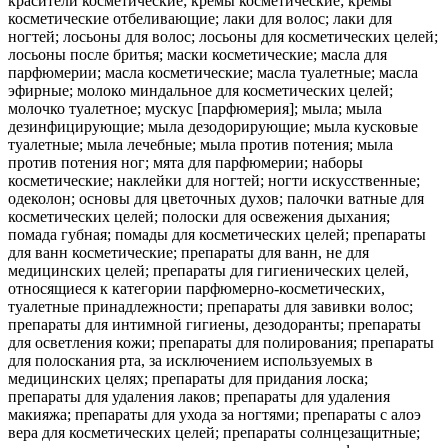
красители косметические; кремы косметические; кремы
косметические отбеливающие; лаки для волос; лаки для
ногтей; лосьоны для волос; лосьоны для косметических целей;
лосьоны после бритья; маски косметические; масла для
парфюмерии; масла косметические; масла туалетные; масла
эфирные; молоко миндальное для косметических целей;
молочко туалетное; мускус [парфюмерия]; мыла; мыла
дезинфицирующие; мыла дезодорирующие; мыла кусковые
туалетные; мыла лечебные; мыла против потения; мыла
против потения ног; мята для парфюмерии; наборы
косметические; наклейки для ногтей; ногти искусственные;
одеколон; основы для цветочных духов; палочки ватные для
косметических целей; полоски для освежения дыхания;
помада губная; помады для косметических целей; препараты
для ванн косметические; препараты для ванн, не для
медицинских целей; препараты для гигиенических целей,
относящиеся к категории парфюмерно-косметических,
туалетные принадлежности; препараты для завивки волос;
препараты для интимной гигиены, дезодоранты; препараты
для осветления кожи; препараты для полирования; препараты
для полоскания рта, за исключением используемых в
медицинских целях; препараты для придания лоска;
препараты для удаления лаков; препараты для удаления
макияжа; препараты для ухода за ногтями; препараты с алоэ
вера для косметических целей; препараты солнцезащитные;