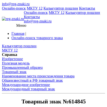
info@reg-znaki.ru
Онлайн-поиск
МКТУ 12
Калькулятор пошлин
Контакты
Онлайн-поиск
МКТУ 12
Калькулятор пошлин
Контакты
info@reg-znaki.ru
Меню
Главная
|
Онлайн-поиск товарного знака
Калькулятор пошлин
МКТУ 12
Справка
Изобретение
Полезная модель
Промышленный образец
Товарный знак
Наименование места происхождения товара
Общеизвестный в РФ товарный знак
Международное изобретение
Международный товарный знак
Товарный знак №614845