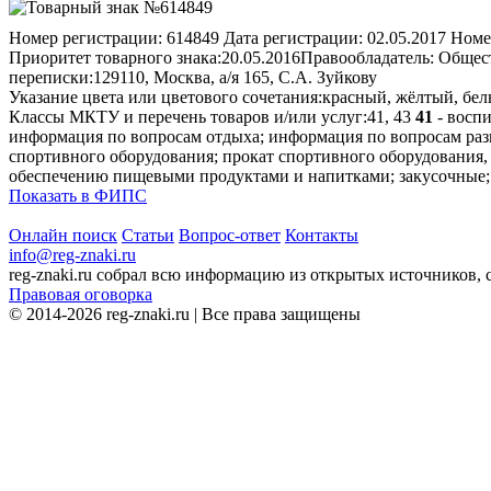
Номер регистрации:
614849
Дата регистрации:
02.05.2017
Номе
Приоритет товарного знака:
20.05.2016
Правообладатель:
Общест
переписки:
129110, Москва, а/я 165, С.А. Зуйкову
Указание цвета или цветового сочетания:
красный, жёлтый, бе
Классы МКТУ и перечень товаров и/или услуг:
41, 43
41
- воспи
информация по вопросам отдыха; информация по вопросам разв
спортивного оборудования; прокат спортивного оборудования, 
обеспечению пищевыми продуктами и напитками; закусочные; к
Показать в ФИПС
Онлайн поиск
Статьи
Вопрос-ответ
Контакты
info@reg-znaki.ru
reg-znaki.ru собрал всю информацию из открытых источников,
Правовая оговорка
© 2014-2026 reg-znaki.ru | Все права защищены