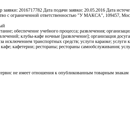
р заявки:
2016717782
Дата подачи заявки:
20.05.2016
Дата истече
во с ограниченной ответственностью "У МАКСА", 109457, Москва
лый
тание; обеспечение учебного процесса; развлечения; организац
лечений; клубы-кафе ночные [развлечение]; организация досуга
за исключением транспортных средств; услуги караоке; услуги 
афе; кафетерии; рестораны; рестораны самообслуживания; услуг
 сервис не имеет отношения к опубликованным товарным знакам 