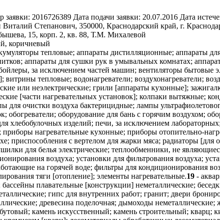
р заявки:
2016726389
Дата подачи заявки:
20.07.2016
Дата истече
 Виталий Степанович, 350000, Краснодарский край, г. Краснодар,
бышева, 15, корп. 2, кв. 88, Т.М. Михалевой
ый, коричневый
кумуляторы тепловые; аппараты дистилляционные; аппараты для
питков; аппараты для сушки рук в умывальных комнатах; аппар
; бойлеры, за исключением частей машин; вентиляторы бытовые 
; витрины тепловые; водонагреватели; воздухонагреватели; возд
еские или неэлектрические; грили [аппараты кухонные]; зажигал
кие [части нагревательных установок]; колпаки вытяжные; кон
пы для очистки воздуха бактерицидные; лампы ультрафиолетово
к; обогреватели; оборудование для бань с горячим воздухом; обо
ля хлебобулочных изделий; печи, за исключением лабораторных;
; приборы нагревательные кухонные; приборы отопительно-нагр
е; приспособления с вертелом для жарки мяса; радиаторы [для 
ушилки для белья электрические; теплообменники, не являющие
ционирования воздуха; установки для фильтрования воздуха; у
работающие на горячей воде; фильтры для кондиционирования во
лирования тяги [отопление]; элементы нагревательные.
19
- аквар
 бассейны плавательные [конструкции] неметаллические; беседк
металлические; гипс для внутренних работ; гранит; двери брон
ллические; древесина поделочная; дымоходы неметаллические; ж
 бутовый; камень искусственный; камень строительный; кварц; 