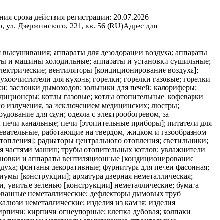
ния срока действия регистрации:
20.07.2026
 ул. Дзержинского, 221, кв. 56 (RU)
Адрес для
 высушивания; аппараты для дезодорации воздуха; аппараты
аты и машины холодильные; аппараты и установки сушильные;
электрические; вентиляторы [кондиционирование воздуха];
ухоочистители для кухонь; горелки; горелки газовые; горелки
ки; заслонки дымоходов; зольники для печей; калориферы;
диционеры; котлы газовые; котлы отопительные; кофеварки
го излучения, за исключением медицинских; люстры;
рудование для саун; одеяла с электрообогревом, за
 печи канальные; печи [отопительные приборы]; питатели для
евательные, работающие на твердом, жидком и газообразном
отопления]; радиаторы центрального отопления; светильники;
ся частями машин; трубы отопительных котлов; увлажнители
становки и аппараты вентиляционные [кондиционирование
здуха; фонтаны декоративные; фурнитура для печей фасонная;
иумы [конструкции]; арматура дверная неметаллическая;
и, увитые зеленью [конструкции] неметаллические; бумага
ированные неметаллические; дефлекторы дымовых труб
алюзи неметаллические; изделия из камня; изделия
кирпичи; кирпичи огнеупорные; клепка дубовая; колпаки