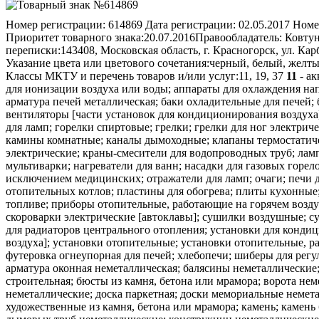
Номер регистрации:
614869
Дата регистрации:
02.05.2017
Номе
Приоритет товарного знака:
20.07.2016
Правообладатель:
Ковтун
переписки:
143408, Московская область, г. Красногорск, ул. Кар
Указание цвета или цветового сочетания:
черный, белый, желт
Классы МКТУ и перечень товаров и/или услуг:
11, 19, 37
11
- ак
для ионизации воздуха или воды; аппараты для охлаждения на
арматура печей металлическая; баки охладительные для печей
вентиляторы [части установок для кондиционирования воздуха]
для ламп; горелки спиртовые; грелки; грелки для ног электрич
камины комнатные; каналы дымоходные; клапаны термостатичес
электрические; краны-смесители для водопроводных труб; лам
мультиварки; нагреватели для ванн; насадки для газовых горело
исключением медицинских; отражатели для ламп; очаги; печи д
отопительных котлов; пластины для обогрева; плиты кухонные
топливе; приборы отопительные, работающие на горячем воздух
скороварки электрические [автоклавы]; сушилки воздушные; с
для радиаторов центрального отопления; установки для конди
воздуха]; установки отопительные; установки отопительные, 
футеровка огнеупорная для печей; хлебопечи; шиберы для регу
арматура оконная неметаллическая; балясины неметаллические;
строительная; бюсты из камня, бетона или мрамора; ворота не
неметаллические; доска паркетная; доски мемориальные немета
художественные из камня, бетона или мрамора; камень; камень