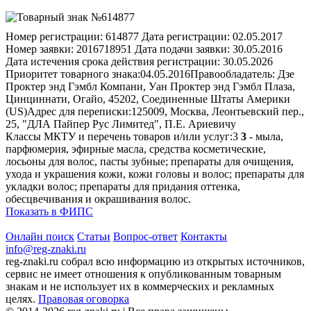
Номер регистрации:
614877
Дата регистрации:
02.05.2017
Номер заявки:
2016718951
Дата подачи заявки:
30.05.2016
Дата истечения срока действия регистрации:
30.05.2026
Приоритет товарного знака:
04.05.2016
Правообладатель:
Дзе
Проктер энд Гэмбл Компани, Уан Проктер энд Гэмбл Плаза,
Цинциннати, Огайо, 45202, Соединенные Штаты Америки
(US)
Адрес для переписки:
125009, Москва, Леонтьевский пер.,
25, "ДЛА Пайпер Рус Лимитед", П.Е. Ариевичу
Классы МКТУ и перечень товаров и/или услуг:
3
3
- мыла,
парфюмерия, эфирные масла, средства косметические,
лосьоны для волос, пасты зубные; препараты для очищения,
ухода и украшения кожи, кожи головы и волос; препараты для
укладки волос; препараты для придания оттенка,
обесцвечивания и окрашивания волос.
Показать в ФИПС
Онлайн поиск
Статьи
Вопрос-ответ
Контакты
info@reg-znaki.ru
reg-znaki.ru собрал всю информацию из открытых источников,
сервис не имеет отношения к опубликованным товарным
знакам и не использует их в коммерческих и рекламных
целях.
Правовая оговорка