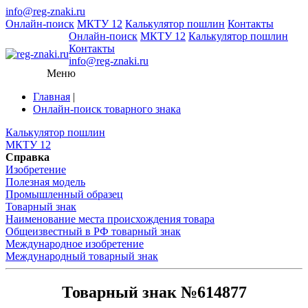
info@reg-znaki.ru
Онлайн-поиск
МКТУ 12
Калькулятор пошлин
Контакты
Онлайн-поиск
МКТУ 12
Калькулятор пошлин
Контакты
info@reg-znaki.ru
Меню
Главная
|
Онлайн-поиск товарного знака
Калькулятор пошлин
МКТУ 12
Справка
Изобретение
Полезная модель
Промышленный образец
Товарный знак
Наименование места происхождения товара
Общеизвестный в РФ товарный знак
Международное изобретение
Международный товарный знак
Товарный знак №614877