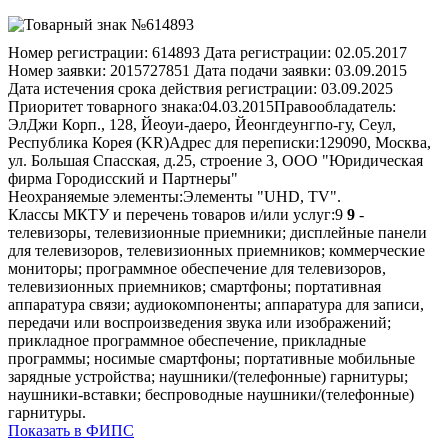
Номер регистрации:
614893
Дата регистрации:
02.05.2017
Номер заявки:
2015727851
Дата подачи заявки:
03.09.2015
Дата истечения срока действия регистрации:
03.09.2025
Приоритет товарного знака:
04.03.2015
Правообладатель:
ЭлДжи Корп., 128, Йеоуи-даеро, Йеонгдеунгпо-гу, Сеул,
Республика Корея (KR)
Адрес для переписки:
129090, Москва,
ул. Большая Спасская, д.25, строение 3, ООО "Юридическая
фирма Городисский и Партнеры"
Неохраняемые элементы:
Элементы "UHD, TV".
Классы МКТУ и перечень товаров и/или услуг:
9
9
-
телевизоры, телевизионные приемники; дисплейные панели
для телевизоров, телевизионных приемников; коммерческие
мониторы; программное обеспечение для телевизоров,
телевизионных приемников; смартфоны; портативная
аппаратура связи; аудиокомпоненты; аппаратура для записи,
передачи или воспроизведения звука или изображений;
прикладное программное обеспечение, прикладные
программы; носимые смартфоны; портативные мобильные
зарядные устройства; наушники/(телефонные) гарнитуры;
наушники-вставки; беспроводные наушники/(телефонные)
гарнитуры.
Показать в ФИПС