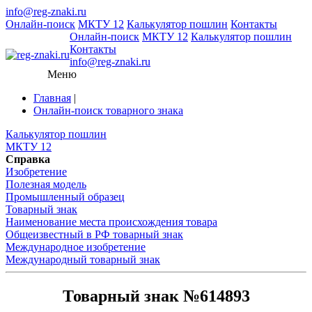
info@reg-znaki.ru
Онлайн-поиск
МКТУ 12
Калькулятор пошлин
Контакты
Онлайн-поиск
МКТУ 12
Калькулятор пошлин
Контакты
info@reg-znaki.ru
Меню
Главная
|
Онлайн-поиск товарного знака
Калькулятор пошлин
МКТУ 12
Справка
Изобретение
Полезная модель
Промышленный образец
Товарный знак
Наименование места происхождения товара
Общеизвестный в РФ товарный знак
Международное изобретение
Международный товарный знак
Товарный знак №614893