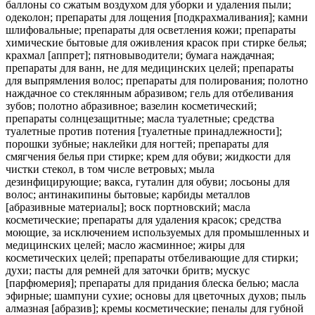
баллоны со сжатым воздухом для уборки и удаления пыли;
одеколон; препараты для лощения [подкрахмаливания]; камни
шлифовальные; препараты для осветления кожи; препараты
химические бытовые для оживления красок при стирке белья;
крахмал [аппрет]; пятновыводители; бумага наждачная;
препараты для ванн, не для медицинских целей; препараты
для выпрямления волос; препараты для полирования; полотно
наждачное со стеклянным абразивом; гель для отбеливания
зубов; полотно абразивное; вазелин косметический;
препараты солнцезащитные; масла туалетные; средства
туалетные против потения [туалетные принадлежности];
порошки зубные; наклейки для ногтей; препараты для
смягчения белья при стирке; крем для обуви; жидкости для
чистки стекол, в том числе ветровых; мыла
дезинфицирующие; вакса, гуталин для обуви; лосьоны для
волос; антинакипины бытовые; карбиды металлов
[абразивные материалы]; воск портновский; масла
косметические; препараты для удаления красок; средства
моющие, за исключением используемых для промышленных и
медицинских целей; масло жасминное; жиры для
косметических целей; препараты отбеливающие для стирки;
духи; пасты для ремней для заточки бритв; мускус
[парфюмерия]; препараты для придания блеска белью; масла
эфирные; шампуни сухие; основы для цветочных духов; пыль
алмазная [абразив]; кремы косметические; пеналы для губной