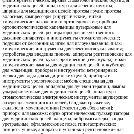
физиотерапевтическая; зеркала стоматологические; обувь для
медицинских целей; аппаратура для лечения глухоты;
шприцы для медицинских целей; протезы груди; протезы
волосные; компрессоры [хирургические]; нитки
хирургические; наколенники ортопедические; приборы
ортодонтологические; капельницы пузырьковые для
медицинских целей; респираторы для искусственного
дыхания; аппаратура и инструменты стоматологические;
подушки от бессонницы; иглы для иглоукалывания; пилы
хирургические; инструменты для электроиглоукалывания;
устройства для введения пилюль; аппараты рентгеновские для
медицинских целей; куклы эротические [секс-куклы]; ножи
хирургические; лампы для медицинских целей; инкубаторы
для младенцев; приборы и инструменты ветеринарные;
мешки для воды для медицинских целей; приборы и
инструменты урологические; мебель специальная для
медицинских целей; аппараты для лучевой терапии; лампы
ультрафиолетовые для медицинских целей; аппаратура
стоматологическая электрическая; инструменты акушерские;
лазеры для медицинских целей; бандажи грыжевые;
скальпели; мочеприемники [емкости для сбора мочи];
приборы для массажа; обувь ортопедическая; пульверизаторы
для медицинских целей; ланцеты; вибромассажеры; зонды
уретральные; офтальмоскопы; пояса гипогастрические;
пинцеты ушные; аппараты и установки рентгеновские для