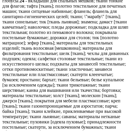
глобусы.
24
- вкладыши для спальных мешков; ткани тонкие
для флагов; тафта [ткань]; полотно текстильное для печатных
машин; ткани ситцевые набивные; фланель; фланель для
санитарно-гигиенических целей; ткани; \"марабу\" [ткань];
ткани синельные; тик [ткань льняная]; знамена; дамаст [ткани
камчатные]; наволочки; пледы дорожные; подкладка для шляп
текстильная; полотно из пенькового волокна; покрывала
постельные бумажные; дорожки для столов; тик [полотно
матрацное]; зефир [ткань]; материалы для текстильных
изделий; ткань волосяная [мешковина]; материалы для
фильтрования текстильные; шелк [ткань]; чехлы для диванных
подушек; одеяла; салфетки столовые текстильные; ткани из
искусственного шелка; подхваты для занавесей текстильные;
сетки противомоскитные; ткани эластичные; занавеси
текстильные или пластмассовые; скатерти клеенчатые;
бумазея; простыни; бархат; ткани бельевые; белье купальное
[за исключением одежды]; ткани трикотажные; ткани
шерстяные; канва для вышивания или ткачества; бортовка;
материалы текстильные; холст [ткань]; молескин [ткань];
джерси [ткань]; покрытия для мебели пластмассовые; креп
[ткань]; ткани газонепроницаемые для аэростатов; парча;
байка [ткань]; ткани клейкие, приклеиваемые при высокой
температуре; ткани льняные; саваны; материалы нетканые
текстильные; пуховики [одеяла пуховые]; принадлежности
постельные; скатерти, за исключением бумажных; ткани