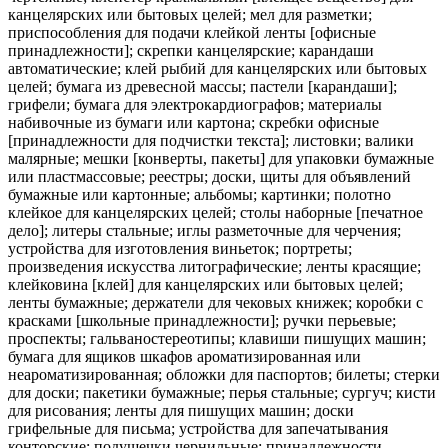
канцелярских или бытовых целей; мел для разметки;
приспособления для подачи клейкой ленты [офисные
принадлежности]; скрепки канцелярские; карандаши
автоматические; клей рыбий для канцелярских или бытовых
целей; бумага из древесной массы; пастели [карандаши];
грифели; бумага для электрокардиографов; материалы
набивочные из бумаги или картона; скребки офисные
[принадлежности для подчистки текста]; листовки; валики
малярные; мешки [конверты, пакеты] для упаковки бумажные
или пластмассовые; реестры; доски, щиты для объявлений
бумажные или картонные; альбомы; картинки; полотно
клейкое для канцелярских целей; столы наборные [печатное
дело]; литеры стальные; иглы разметочные для черчения;
устройства для изготовления виньеток; портреты;
произведения искусства литографические; ленты красящие;
клейковина [клей] для канцелярских или бытовых целей;
ленты бумажные; держатели для чековых книжек; коробки с
красками [школьные принадлежности]; ручки перьевые;
проспекты; гальваностереотипы; клавиши пишущих машин;
бумага для ящиков шкафов ароматизированная или
неароматизированная; обложки для паспортов; билеты; стерки
для доски; пакетики бумажные; перья стальные; сургуч; кисти
для рисования; ленты для пишущих машин; доски
грифельные для письма; устройства для запечатывания
конторские; подушечки чернильные; принадлежности