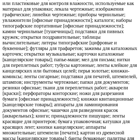
или пластиковые для контроля влажности, используемые как
материал для упаковки; лекала чертежные; изображения
графические; линейки чертежные; приборы чернильные;
увлажнители [офисные принадлежности]; каталоги; наборы
типографские портативные [офисные принадлежности];
камни чернильные [тушечницы]; подставки для пивных
кружек; открытки поздравительные; таблицы
вычислительные; литеры типографские [цифровые и
буквенные]; футляры для трафаретов; зажимы для каталожных
карточек; открытки музыкальные; карточки каталожные
[канцелярские товары]; папье-маше; мел для письма; нитки
для переплетных работ; тубусы картонные; ленты клейкие для
канцелярских или бытовых целей; перья золотые; книжки-
комиксы; ленты сигарные; подставки для печатей, штемпелей,
штампов; инструменты чертежные; папки для документов;
резинки офисные; ткани для переплетных работ; акварели
[краски]; перфораторы конторские; ножи для разрезания
бумаги [офисные принадлежности]; книжки квитанционные
[канцелярские товары]; аппараты для ламинирования
документов офисные; чашечки для разведения красок
[акварельных]; книги; принадлежности пишущие; ленты
красящие для принтеров; бумага упаковочная; катушки для
красящих лент; кнопки канцелярские; аппараты
множительные; штемпели [печати]; картон из древесной
массы [канцелярские товары]; банты бумажные; палитры для