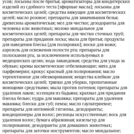
усов; лосьоны после бритья; ароматизаторы для кондитерских
изделий из сдобного теста [эфирные масла]; лосьоны для
косметических целей; средства вяжущие для косметических
целей; масло розовое; препараты для замачивания белья;
древесина ароматическая; мел для чистки; дезодоранты для
человека или животных; молоко миндальное для
косметических целей; препараты для чистки сточных труб;
препараты для придания лоска; мыла для бритья; продукты
для наведения блеска [для полировки]; воски для кожи;
аэрозоль для освежения полости рта; препараты для
полоскания рта, за исключением используемых в
медицинских целях; вода лавандовая; средства для ухода за
обувью; кремы косметические отбеливающие; мята для
парфюмерии; крокус красный для полирования; масло
терпентинное для обезжиривания; вещества клейкие для
косметических целей; тряпки для уборки, пропитанные
моющими средствами; мыла против потения; препараты для
удаления лаков; эссенция из бадьяна; крахмал для придания
блеска белью; пудра для макияжа; препараты для удаления
макияжа; блески для губ; пемза; масло гаультериевое;
препараты для интимной гигиены, дезодоранты;
кондиционеры для волос; ресницы искусственные; воск для
удаления волос; бумага абразивная; кизельгур для
полирования; дезодоранты для домашних животных;
препараты для заточки инструментов; масло миндальное;