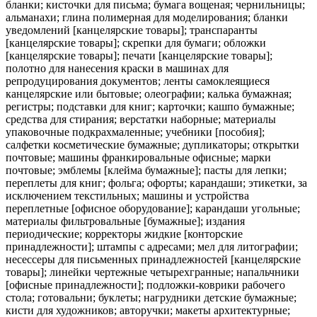
бланки; кисточки для письма; бумага вощеная; чернильницы;
альманахи; глина полимерная для моделирования; бланки
уведомлений [канцелярские товары]; транспаранты
[канцелярские товары]; скрепки для бумаги; обложки
[канцелярские товары]; печати [канцелярские товары];
полотно для нанесения краски в машинах для
репродуцирования документов; ленты самоклеящиеся
канцелярские или бытовые; олеографии; калька бумажная;
регистры; подставки для книг; карточки; кашпо бумажные;
средства для стирания; верстатки наборные; материалы
упаковочные подкрахмаленные; учебники [пособия];
салфетки косметические бумажные; дупликаторы; открытки
почтовые; машины франкировальные офисные; марки
почтовые; эмблемы [клейма бумажные]; пасты для лепки;
переплеты для книг; фольга; офорты; карандаши; этикетки, за
исключением текстильных; машины и устройства
переплетные [офисное оборудование]; карандаши угольные;
материалы фильтровальные [бумажные]; издания
периодические; корректоры жидкие [конторские
принадлежности]; штампы с адресами; мел для литографии;
несессеры для письменных принадлежностей [канцелярские
товары]; линейки чертежные четырехгранные; напальчники
[офисные принадлежности]; подложки-коврики рабочего
стола; готовальни; буклеты; нагрудники детские бумажные;
кисти для художников; авторучки; макеты архитектурные;