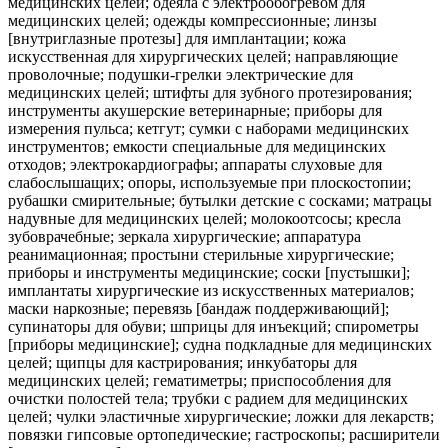
медицинских целей; одеяла с электрообогревом для
медицинских целей; одежды компрессионные; линзы
[внутриглазные протезы] для имплантации; кожа
искусственная для хирургических целей; направляющие
проволочные; подушки-грелки электрические для
медицинских целей; штифты для зубного протезирования;
инструменты акушерские ветеринарные; приборы для
измерения пульса; кетгут; сумки с наборами медицинских
инструментов; емкости специальные для медицинских
отходов; электрокардиографы; аппараты слуховые для
слабослышащих; опоры, используемые при плоскостопии;
рубашки смирительные; бутылки детские с сосками; матрацы
надувные для медицинских целей; молокоотсосы; кресла
зубоврачебные; зеркала хирургические; аппаратура
реанимационная; простыни стерильные хирургические;
приборы и инструменты медицинские; соски [пустышки];
имплантаты хирургические из искусственных материалов;
маски наркозные; перевязь [бандаж поддерживающий];
супинаторы для обуви; шприцы для инъекций; спирометры
[приборы медицинские]; судна подкладные для медицинских
целей; щипцы для кастрирования; инкубаторы для
медицинских целей; гематиметры; приспособления для
очистки полостей тела; трубки с радием для медицинских
целей; чулки эластичные хирургические; ложки для лекарств;
повязки гипсовые ортопедические; гастроскопы; расширители