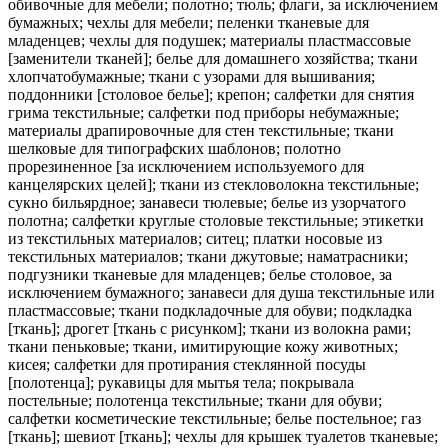
обивочные для мебели; полотно; тюль; флаги, за исключением
бумажных; чехлы для мебели; пеленки тканевые для
младенцев; чехлы для подушек; материалы пластмассовые
[заменители тканей]; белье для домашнего хозяйства; ткани
хлопчатобумажные; ткани с узорами для вышивания;
поддонники [столовое белье]; крепон; салфетки для снятия
грима текстильные; салфетки под приборы небумажные;
материалы драпировочные для стен текстильные; ткани
шелковые для типографских шаблонов; полотно
прорезиненное [за исключением используемого для
канцелярских целей]; ткани из стекловолокна текстильные;
сукно бильярдное; занавеси тюлевые; белье из узорчатого
полотна; салфетки круглые столовые текстильные; этикетки
из текстильных материалов; ситец; платки носовые из
текстильных материалов; ткани джутовые; наматрасники;
подгузники тканевые для младенцев; белье столовое, за
исключением бумажного; занавеси для душа текстильные или
пластмассовые; ткани подкладочные для обуви; подкладка
[ткань]; дрогет [ткань с рисунком]; ткани из волокна рами;
ткани пеньковые; ткани, имитирующие кожу животных;
кисея; салфетки для протирания стеклянной посуды
[полотенца]; рукавицы для мытья тела; покрывала
постельные; полотенца текстильные; ткани для обуви;
салфетки косметические текстильные; белье постельное; газ
[ткань]; шевиот [ткань]; чехлы для крышек туалетов тканевые;