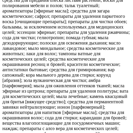
средства для придания блеска листьям растений; воски для
полирования мебели и полов; тальк туалетный;
ароматизаторы [эфирные масла]; средства для загара
косметические; сафрол; препараты для удаления паркетного
воска [очищающие препараты]; препараты для чистки обоев;
бальзамы, за исключением используемых для медицинских
целей; эссенции эфирные; препараты для удаления ржавчины;
сода для чистки; гелиотропин; помада губная; мыла
дезодорирующие; полоски для освежения дыхания; масло
лавандовое; мыло миндальное; средства косметические для
животных; лаки для волос; тампоны ватные для
косметических целей; средства косметические для
окрашивания ресниц и бровей; красители косметические;
антистатики бытовые; средства для гримирования; вар
сапожный; кора мыльного дерева для стирки; корунд
[абразив]; зола вулканическая для чистки; амбра
[парфюмерия]; мыла для оживления оттенков тканей; масла
эфирные из цитрона; препараты для удаления политуры; вата
для косметических целей; мыла лечебные; камень квасцовый
для бритья [вяжущее средство]; средства для перманентной
завивки нейтрализующие; ионон [парфюмерный];
ароматизаторы для напитков [эфирные масла]; средства для
окрашивания волос; сода для стирки; карандаши для бровей;
вещества влагопоглощающие для посудомоечных машин;
наждак; препараты с алоэ вера для косметических целей;