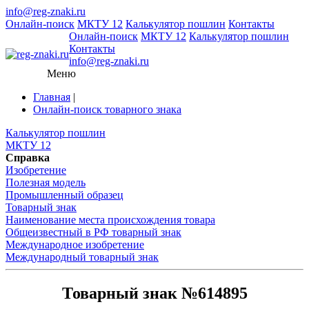
info@reg-znaki.ru
Онлайн-поиск
МКТУ 12
Калькулятор пошлин
Контакты
Онлайн-поиск
МКТУ 12
Калькулятор пошлин
Контакты
info@reg-znaki.ru
Меню
Главная
|
Онлайн-поиск товарного знака
Калькулятор пошлин
МКТУ 12
Справка
Изобретение
Полезная модель
Промышленный образец
Товарный знак
Наименование места происхождения товара
Общеизвестный в РФ товарный знак
Международное изобретение
Международный товарный знак
Товарный знак №614895