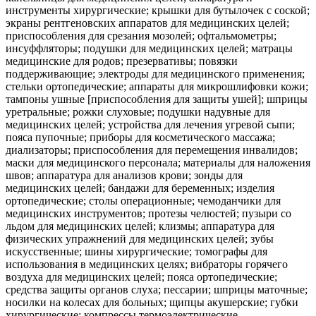
инструменты хирургические; крышки для бутылочек с соской;
экраны рентгеновских аппаратов для медицинских целей;
приспособления для срезания мозолей; офтальмометры;
инсуффляторы; подушки для медицинских целей; матрацы
медицинские для родов; презервативы; повязки
поддерживающие; электроды для медицинского применения;
стельки ортопедические; аппараты для микрошлифовки кожи;
тампоны ушные [приспособления для защиты ушей]; шприцы
уретральные; рожки слуховые; подушки надувные для
медицинских целей; устройства для лечения угревой сыпи;
пояса пупочные; приборы для косметического массажа;
диализаторы; приспособления для перемещения инвалидов;
маски для медицинского персонала; материалы для наложения
швов; аппаратура для анализов крови; зонды для
медицинских целей; бандажи для беременных; изделия
ортопедические; столы операционные; чемоданчики для
медицинских инструментов; протезы челюстей; пузыри со
льдом для медицинских целей; клизмы; аппаратура для
физических упражнений для медицинских целей; зубы
искусственные; шины хирургические; томографы для
использования в медицинских целях; вибраторы горячего
воздуха для медицинских целей; пояса ортопедические;
средства защиты органов слуха; пессарии; шприцы маточные;
носилки на колесах для больных; щипцы акушерские; губки
хирургические; компрессы термоэлектрические