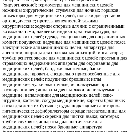
[хирургические]; термометры для медицинских целей;
ножницы хирургические; стульчаки для ночных горшков;
инжекторы для медицинских целей; повязки для суставов
ортопедические; протезы конечностей; зажимы
хирургические; ходунки опорные для лиц с ограниченными
возможностями; наклейки-индикаторы температуры, для
медицинских целей; одежда специальная для операционных
комнат; подушечки надувные для медицинских целей; пояса
электрические для медицинских целей; аппаратура для
анестезии; шприцы для подкожных инъекций; ингаляторы;
трубки рентгеновские для медицинских целей; простыни для
страдающих недержанием; аппараты для окуривания для
медицинских целей; бандажи эластичные; банки
медицинские; кровати, специально приспособленные для
медицинских целей; подушечки брюшные; иглы
медицинские; чулки эластичные, используемые при
расширении вен; аппараты для вытяжки, используемые в
медицине; напальчники для медицинских целей; секс-
игрушки; костыли; сосуды медицинские; корсеты брюшные;
соски для детских бутылок; судна подкладные санитарно-
гигиенические; дефибрилляторы сердца; плевательницы для
медицинских целей; скребки для чистки языка; катетеры;
трубки слуховые; аппараты диагностические для
медицинских целей; пояса брюшные; аппаратура