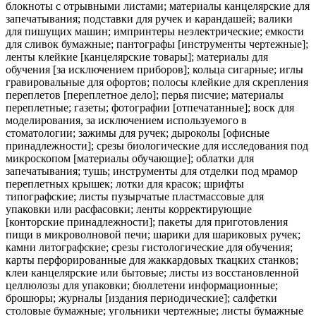
блокноты с отрывными листами; материалы канцелярские для
запечатывания; подставки для ручек и карандашей; валики
для пишущих машин; импринтеры неэлектрические; емкости
для сливок бумажные; пантографы [инструменты чертежные];
ленты клейкие [канцелярские товары]; материалы для
обучения [за исключением приборов]; кольца сигарные; иглы
гравировальные для офортов; полосы клейкие для скрепления
переплетов [переплетное дело]; перья писчие; материалы
переплетные; газеты; фотографии [отпечатанные]; воск для
моделирования, за исключением используемого в
стоматологии; зажимы для ручек; дыроколы [офисные
принадлежности]; срезы биологические для исследования под
микроскопом [материалы обучающие]; облатки для
запечатывания; тушь; инструменты для отделки под мрамор
переплетных крышек; лотки для красок; шрифты
типографские; листы пузырчатые пластмассовые для
упаковки или расфасовки; ленты корректирующие
[конторские принадлежности]; пакеты для приготовления
пищи в микроволновой печи; шарики для шариковых ручек;
камни литографские; срезы гистологические для обучения;
карты перфорированные для жаккардовых ткацких станков;
клеи канцелярские или бытовые; листы из восстановленной
целлюлозы для упаковки; бюллетени информационные;
брошюры; журналы [издания периодические]; салфетки
столовые бумажные; угольники чертежные; листы бумажные