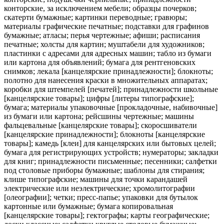
конторские, за исключением мебели; образцы почерков;
скатерти бумажные; картинки переводные; гравюры;
материалы графические печатные; подставки для графинов
бумажные; атласы; перья чертежные; афиши; расписания
печатные; холсты для картин; муштабели для художников;
пластинки с адресами для адресных машин; табло из бумаги
или картона для объявлений; бумага для рентгеновских
снимков; лекала [канцелярские принадлежности]; блокноты;
полотно для нанесения краски в множительных аппаратах;
коробки для штемпелей [печатей]; принадлежности школьные
[канцелярские товары]; цифры [литеры типографские];
бумага; материалы упаковочные [прокладочные, набивочные]
из бумаги или картона; рейсшины чертежные; машины
фальцевальные [канцелярские товары]; скоросшиватели
[канцелярские принадлежности]; блокноты [канцелярские
товары]; камедь [клеи] для канцелярских или бытовых целей;
бумага для регистрирующих устройств; нумераторы; закладки
для книг; принадлежности письменные; песенники; салфетки
под столовые приборы бумажные; шаблоны для стирания;
клише типографские; машины для точки карандашей
электрические или неэлектрические; хромолитографии
[олеографии]; четки; пресс-папье; упаковки для бутылок
картонные или бумажные; бумага копировальная
[канцелярские товары]; гектографы; карты географические;