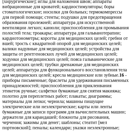
[хирургические]; иглы для наложения швов; аппараты
вибрационные для кроватей; кардиостимуляторы; боры
стоматологические; носилки для больных; термокомпрессы
для первой помощи; стенты; подушки для предотвращения
образования пролежней; аппаратура для искусственной
вентиляции легких; канюли; приспособления для промывания
полостей тела; троакары; аппаратура для гальванотерапии;
кардиотонометры; корсеты для медицинских целей; гребни от
вшей; трость с квадратной опорой для медицинских целей;
валики надувные для медицинских целей; устройства для
защиты от рентгеновских лучей для медицинских целей;
ходунки для медицинских целей; пояса гальванические для
медицинских целей; трубки дренажные для медицинских
целей; аппаратура для функционального восстановления тела
для медицинских целей; кресла медицинские или зубные.
16
-
приборы письменные; браслеты для удерживания письменных
принадлежностей; приспособления для приклеивания
этикеток ручные; салфетки бумажные для снятия макияжа;
полотно для переплетных работ; плакаты; диаграммы;
материалы для лепки; чернила; машины пишущие
электрические или неэлектрические; карты или ленты
бумажные для записи программ для вычислительных машин;
держатели для карандашей; блокноты для рисования,
черчения; зажимы для денег; шаблоны; стеатит [мел
портновский]; пеналы; календари; указки неэлектронные;