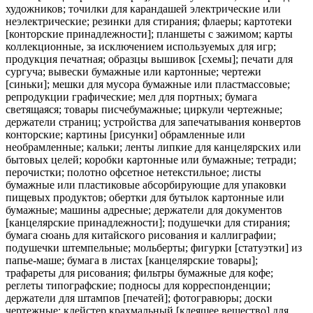
художников; точилки для карандашей электрические или
неэлектрические; резинки для стирания; флаеры; картотеки
[конторские принадлежности]; планшеты с зажимом; карты
коллекционные, за исключением используемых для игр;
продукция печатная; образцы вышивок [схемы]; печати для
сургуча; вывески бумажные или картонные; чертежи
[синьки]; мешки для мусора бумажные или пластмассовые;
репродукции графические; мел для портных; бумага
светящаяся; товары писчебумажные; циркули чертежные;
держатели страниц; устройства для запечатывания конвертов
конторские; картины [рисунки] обрамленные или
необрамленные; кальки; ленты липкие для канцелярских или
бытовых целей; коробки картонные или бумажные; тетради;
перочистки; полотно офсетное нетекстильное; листы
бумажные или пластиковые абсорбирующие для упаковки
пищевых продуктов; обертки для бутылок картонные или
бумажные; машины адресные; держатели для документов
[канцелярские принадлежности]; подушечки для стирания;
бумага сюань для китайского рисования и каллиграфии;
подушечки штемпельные; мольберты; фигурки [статуэтки] из
папье-маше; бумага в листах [канцелярские товары];
трафареты для рисования; фильтры бумажные для кофе;
реглеты типографские; подносы для корреспонденции;
держатели для штампов [печатей]; фотогравюры; доски
чертежные; клейстер крахмальный [клеящее вещество] для