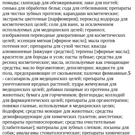
помады; скипидар для обезжиривания; лаки для ногтей;
синька для обработки белья; сода для отбеливания; препараты
для чистки зубных протезов; карандаши косметические;
экстракты цветочные [парфюмерия]; пероксид водорода для
косметических целей; соли для ванн, за исключением
используемых для медицинских целей; гераниол;
изображения переводные декоративные для косметических
целей; эссенция мятная [эфирное масло]; мыла против
потения ног; препараты для сухой чистки; квасцы
алюминиевые [вяжущее средство]; терпены [эфирные масла];
красители для бороды и усов; пасты зубные; средства для
ресниц косметические; масла, используемые как очищающие
средства; масло бергамотовое; депилятории; жидкости для
пола, предохраняющие от скольжения; палочки фимиамные.
5
- сассапариль для медицинских целей; препараты для уничтожения вредных растений; пудра жемчужная для медицинских целей; добавки пищевые из протеина для животных; бумага для горчичников; фунгициды; коллодий для фармацевтических целей; препараты для органотерапии; повязки глазные, используемые в медицинских целях; йодоформ; средства моющие для животных; средства дезинфицирующие для химических туалетов; анестетики; препараты противоспоровые; средства очистительные [слабительные]; материалы для зубных слепков; лосьоны для собак; амальгамы стоматологические; препараты химические для фармацевтических целей; лакричник для фармацевтических целей; мята для фармацевтических целей; эфиры целлюлозные простые для фармацевтических целей; помады медицинские; вата хлопковая для медицинских целей; материалы абразивные стоматологические; настойка йода; препараты для окуривания медицинские; медикаменты; добавки пищевые из протеина; радий для медицинских целей; таблетки от кашля; лаки для зубов; сиропы для фармацевтических целей; алкалоиды для медицинских целей; аптечки первой помощи заполненные; йодиды щелочных металлов для фармацевтических целей; прокладки ежедневные [гигиенические]; инсектициды; напитки из солодового молока для медицинских целей; газы для медицинских целей; средства глистогонные; препараты бактериологические для медицинских или ветеринарных целей; гидрастин; спирт медицинский; мука из льняного семени для фармацевтических целей; клетки стволовые для ветеринарных целей; средства, укрепляющие нервы; квебрахо для медицинских целей; магнезия для фармацевтических целей; воды минеральные для медицинских целей; браслеты для медицинских целей; конфеты лекарственные; отвары для фармацевтических целей; соли нюхательные; корни ревеня для фармацевтических целей; препараты для уничтожения вредных животных; препараты биологические для медицинских целей; средства жаропонижающие; препараты для стерилизации почвы; вещества питательные для микроорганизмов; препараты белковые для медицинских целей; сахар для медицинских целей; семя льняное для фармацевтических целей; мох ирландский для медицинских целей; вода морская для лечебных ванн; эфиры сложные целлюлозные для фармацевтических целей; повязки для горячих компрессов; медикаменты для человека; препараты для стерилизации; препараты диагностические для медицинских целей; эфиры сложные для фармацевтических целей; биомаркеры диагностические для медицинских целей; средства против потения; масло горчичное для медицинских целей; материалы перевязочные медицинские; средства кровоочистительные; порошок из шпанских мушек; молочко маточное пчелиное для фармацевтических целей; лекарства от запоров; палочки лакричные для фармацевтических целей; средства дезинфицирующие для гигиенических целей; препараты антидиуретические; дезинфектанты; фенолы для фармацевтических целей; средства для вагинального спринцевания для медицинских целей; кора деревьев для фармацевтических целей; йодиды для фармацевтических целей; эфиры простые для фармацевтических целей; средства, способствующие пищеварению, фармацевтические; препараты фармацевтические от солнечных ожогов; ацетат алюминия для фармацевтических целей; резина для медицинских целей; лейкопластыри; кровь для медицинских целей; пептоны для фармацевтических целей; добавки пищевые из глюкозы; бальзамы для медицинских целей; яды бактериальные; сыворотки; средства моющие для собак; альгинаты для фармацевтических целей; спорынья для фармацевтических целей; карандаши для лечения бородавок; бумага реактивная для медицинских или ветеринарных целей; средства седативные; препараты диагностические для ветеринарных целей; трусы-подгузники; примочки глазные; кора кедрового дерева, используемая в качестве репеллента; ферменты для медицинских целей; диастаза для медицинских целей; тампоны для заживления ран; препараты ферментативные для медицинских целей; кольца противоревматические; кокаин; подушечки мозольные; корма лечебные для животных; камфора для медицинских целей; плазма крови; снотворные; вещества радиоактивные для медицинских целей; гемоглобин; ялапа; дезодораторы для одежды или текстильных изделий; опий; препараты для промывания глаз; ферменты для ветеринарных целей; жир рыбий; соли калия для медицинских целей; подгузники для страдающих недержанием; лубриканты для интимных целей; продукты белковые пищевые для медицинских целей; вата асептическая; препараты для лечения геморроя; культуры микроорганизмов для медицинских или ветеринарных целей; препараты для ухода за кожей фармацевтические; камень винный для фармацевтических целей; травы курительные для лечебных целей; мука для фармацевтических целей; ткани биологические культур для медицинских целей; альгициды; препараты ферментативные для ветеринарных целей; горчичники; среды питательные для культур бактерий; экстракты табака [инсектициды]; хлеб диабетический для медицинских целей; сперма для искусственного оплодотворения; препараты для удаления мозолей; препараты медицинские для роста волос; бром для фармацевтических целей; дигиталин; грязи для ванн; продукты диетические пищевые для медицинских целей; микстуры; ленты клейкие для медицинских целей; мастики для зубов; вата для медицинских целей; медикаменты стоматологические; люпулин для фармацевтических целей; мази; смазки для медицинских целей; кольца противомозольные для ног; средства для уничтожения паразитов; смазка, используемая при доении; кора хинного дерева для медицинских целей; препараты для обработки ожогов; препараты для уничтожения наземных моллюсков; добавки пищевые ферментные; горечавка для фармацевтических целей; гормоны для медицинских целей; добавки пищевые; воск формовочный для стоматологических целей; чаи травяные для медицинских целей; препараты химические для обработки против милдью; карандаши каустические; уголь древесный для фармацевтических целей; хинин для медицинских целей; порошок пиретрума; средства вспомогательные для медицинских целей; бандажи перевязочные; репелленты для окуривания против насекомых; лактоза для фармацевтических целей; прокладки гигиенические; биоциды; дезодоранты, за исключением предназначенных для человека или животных; сбор чайный противоастматический; препараты бактериальные для медицинских и ветеринарных целей; препараты химические для обработки против филлоксеры; спирт для фармацевтических целей; реактивы химические для медицинских или ветеринарных целей; фосфаты для фармацевтических целей; препараты для ванн для медицинских целей; формальдегид для фармацевтических целей; мази ртутные; амальгамы зубные из золота; транквилизаторы; добавки пищевые из прополиса; смеси молочные сухие для детского питания; препараты химические для медицинских целей; соли для медицинских целей; препараты, используемые при обморожении; трансплантаты хирургические из живой ткани; соли натрия для медицинских целей; повязки наплечные хирургические; суппозитории; эвкалипт для фармацевтических целей; тампоны ватные для медицинских целей; препараты биологические для ветеринарных целей; палочки ватные для медицинских целей; средства противопаразитарные; воды термальные; гурьюн-бальзам для медицинских целей; травы лекарственные; карандаши гемостатические; резина для стоматологических целей; пепсины для фармацевтических целей; палочки серные [дезинфицирующие средства]; марля для перевязок; вазелин для медицинских целей; добавки пищевые из лецитина; масло камфорное для медицинских целей; средства слабительные; вещества контрастные радиологические для медицинских целей; висмут азотнокислый основной для фармацевтических целей; препараты ветеринарные; продукты обработки хлебных злаков побочные для диетических и медицинских целей; волокна пищевые; аптечки дорожные заполненные; препараты химико-фармацевтические; молескин для медицинских целей; свечи медицинские; чаи лекарственные; добавки пищевые из пчелиного маточного молочка; креозот для фармацевтических целей; средства против потения ног; препараты химические для обработки злаков, пораженных головней; препараты химические для ветеринарных целей; соли для ванн из минеральных вод; укроп аптечный [фенхель] для медицинских целей; корпия для медицинских целей; препараты химические для обработки пораженного винограда; средства нарывные; репелленты; аминокислоты для ветеринарных целей; кора кротоновая; стрихнин; антибиотики; пояса для гигиенических женских прокладок; корни лекарственные; бумага с особой пропиткой от моли; салфетки, пропитанные лекарственными средствами; средства вяжущие; средства моющие для медицинских целей; добавки минеральные пищевые; препараты с микроэлементами для человека или животных; мази, предохраняющие от обморожения, для фармацевтических целей; анальгетики; бактерициды; прополис для фармацевтических целей; кашу для фармацевтических целей; бумага клейкая от мух; мука рыбная для фармацевтических целей; средства тонизирующие [лекарственные препараты]; тампоны гигиенические для женщин; сода питьевая для фармацевтических целей; кислота галловая для фармацевтических целей; препараты известковые для фармацевтических целей; изотопы для медицинских целей; глицерофосфаты; соли для ванн для медицинских целей; солод для фармацевтических целей; лосьоны для ветеринарных целей; аминокислоты для медицинских целей; препараты для уничтожения мух; клетки стволовые для медицинских целей; препараты для ванн лечебные; препараты для лечения угрей; кураре; цемент костный для хирургии и ортопедии; масло терпентинное для фармацевтических целей; подгузники [детские пеленки]; подгузники для домашних животных; наркотики; камень виннокислый для фармацевтических целей; растворители для удаления лейкопластырей; средства дезинфицирующие; ферменты для фармацевтических целей; препараты фармацевтические; масла лекарственные; дрожжи для фармацевтических целей; глюкоза для медицинских целей; препараты для чистки контактных линз; стероиды; тимол для фармацевтических целей; грязи лечебные; препараты для уничтожения мышей; лецитин для медицинских целей; настойка эвкалипта для фармацевтических целей; препарат