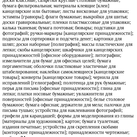
доски классные; салфетки круглые столовые бумажные;
бумага фильтровальная; материалы клеящие [клеи]
канцелярские или бытовые; листы вискозные для упаковки;
эстампы [гравюры]; флаги бумажные; выкройки для шитья;
доски гравировальные; пленки пластмассовые для упаковки;
калька тканевая; бумага почтовая; бювары; подставки для
фотографий; ручки-маркеры [канцелярские принадлежности];
подносы для сортировки и подсчета денег; картонки для
шляп; доски наборные [полиграфия]; массы пластические для
лепки; скобы канцелярские; шкафчики для канцелярских
принадлежностей [офисное оборудование]; литографии;
измельчители для бумаг для офисных целей; бумага
пергаментная; оболочки пластиковые эластичные для
штабелирования; наклейки самоклеящиеся [канцелярские
товары]; конверты [канцелярские товары]; чернила для
исправлений [гелиография]; полотенца для рук бумажные;
перья для письма [офисные принадлежности]; глина для
лепки; платки носовые бумажные; увлажнители для
поверхностей [офисные принадлежности]; белье столовое
бумажное; бумага офисная; держатели для мела; палочки для
письма тушью; устройства для наклеивания фотографий;
грифели для карандашей; формы для моделирования из глины
[материалы для художников]; картон; бумага туалетная;
издания печатные; устройства для скрепления скобами
[конторские принадлежности]; принадлежности чертежные;