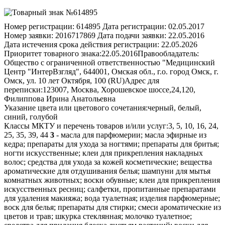
Номер регистрации:
614895
Дата регистрации:
02.05.2017
Номер заявки:
2016717869
Дата подачи заявки:
22.05.2016
Дата истечения срока действия регистрации:
22.05.2026
Приоритет товарного знака:
22.05.2016
Правообладатель:
Общество с ограниченной ответственностью "Медицинский
Центр "ИнтерВзгляд", 644001, Омская обл., г.о. город Омск, г.
Омск, ул. 10 лет Октября, 100 (RU)
Адрес для
переписки:
123007, Москва, Хорошевское шоссе,24,120,
Филиппова Ирина Анатольевна
Указание цвета или цветового сочетания:
черный, белый,
синий, голубой
Классы МКТУ и перечень товаров и/или услуг:
3, 5, 10, 16, 24,
25, 35, 39, 44
3
- масла для парфюмерии; масла эфирные из
кедра; препараты для ухода за ногтями; препараты для бритья;
ногти искусственные; клеи для прикрепления накладных
волос; средства для ухода за кожей косметические; вещества
ароматические для отдушивания белья; шампуни для мытья
комнатных животных; воски обувные; клеи для прикрепления
искусственных ресниц; салфетки, пропитанные препаратами
для удаления макияжа; вода туалетная; изделия парфюмерные;
воск для белья; препараты для стирки; смеси ароматические из
цветов и трав; шкурка стеклянная; молочко туалетное;