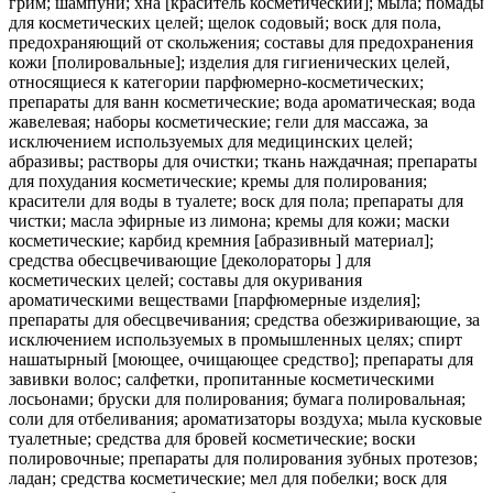
грим; шампуни; хна [краситель косметический]; мыла; помады
для косметических целей; щелок содовый; воск для пола,
предохраняющий от скольжения; составы для предохранения
кожи [полировальные]; изделия для гигиенических целей,
относящиеся к категории парфюмерно-косметических;
препараты для ванн косметические; вода ароматическая; вода
жавелевая; наборы косметические; гели для массажа, за
исключением используемых для медицинских целей;
абразивы; растворы для очистки; ткань наждачная; препараты
для похудания косметические; кремы для полирования;
красители для воды в туалете; воск для пола; препараты для
чистки; масла эфирные из лимона; кремы для кожи; маски
косметические; карбид кремния [абразивный материал];
средства обесцвечивающие [деколораторы ] для
косметических целей; составы для окуривания
ароматическими веществами [парфюмерные изделия];
препараты для обесцвечивания; средства обезжиривающие, за
исключением используемых в промышленных целях; спирт
нашатырный [моющее, очищающее средство]; препараты для
завивки волос; салфетки, пропитанные косметическими
лосьонами; бруски для полирования; бумага полировальная;
соли для отбеливания; ароматизаторы воздуха; мыла кусковые
туалетные; средства для бровей косметические; воски
полировочные; препараты для полирования зубных протезов;
ладан; средства косметические; мел для побелки; воск для