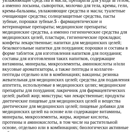
увлажняющие средства и масла; препараты для ухода за телом,
а именно лосьоны, сыворотки, молочко для тела, кремы, гели,
кремы-бальзамы, увлажняющие средства и масла; туалетные
очищающие средства; солнцезащитные средства, пасты
зубные, порошки зубные.
5
- фармацевтические и
ветеринарные препараты; медицинские препараты;
медицинские средства, а именно гигиенические средства для
медицинских целей, пластыри, гигиенические прокладки;
конфеты лекарственные; напитки для медицинских целей;
безалкогольные напитки для похудания; порошки и составы в
форме таблеток для изготовления напитков для похудания;
составы для изготовления таких напитков, содержащие
витамины, минералы, микроэлементы, аминокислоты и/или
вкусовые ароматизаторы, а также пептиды и коллаген-
пептиды отдельно или в комбинациях; вакцины; резинка
жевательная для медицинских целей; средства для подавления
аппетита, используемые в медицинских целях; медицинские
препараты для похудания; лакричник для фармацевтических
целей; рыбий жир; микстуры; чаи лекарственные; продукты
диетические пищевые для медицинских целей и вещества
диетические для медицинских целей; пищевые добавки для
медицинских целей на основе или содержащие витамины,
минералы, микроэлементы, жиры, жирные кислоты,
протеины и аминокислоты, в том числе на растительной
основе, отдельно или в комбинациях; биологически активные