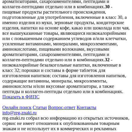
ароматизаторами, сахарозаменителями, пептидами и
коллаген-пептидами отдельно или в комбинациях.
30
-
пищевые продукты растительного происхождения,
подготовленные для употребления, включенные в класс 30, а
именно изделия из муки, зерновые продукты, кондитерские
изделия, напитки на основе кофе, какао или шоколада или чая,
все вышеуказанные товары, являющиеся низкокалорийными
или с повышенным содержанием углеводов и/или клетчатки,
усиленные витаминами, минералами, микроэлементами,
аминокислотами, пищевыми волокнами, вкусовыми
ароматизаторами, сахарозаменителями, пептидами и
коллаген-пептидами отдельно или в комбинациях.
32
-
низкокалорийные безалкогольные напитки, включенные в
класс 32; порошки и составы в форме таблеток для
изготовления напитков; составы для изготовления напитков,
содержащие витамины, минералы, микроэлементы,
аминокислоты и/или вкусовые ароматизаторы, а также
пептиды и коллаген-пептиды отдельно или в комбинациях.
Показать в ФИПС
Онлайн поиск
Статьи
Вопрос-ответ
Контакты
info@reg-znaki.ru
reg-znaki.ru собрал всю информацию из открытых источников,
сервис не имеет отношения к опубликованным товарным
знакам и не использует их в коммерческих и рекламных