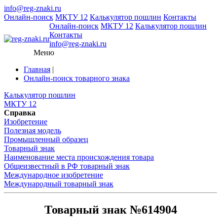
info@reg-znaki.ru
Онлайн-поиск
МКТУ 12
Калькулятор пошлин
Контакты
Онлайн-поиск
МКТУ 12
Калькулятор пошлин
Контакты
info@reg-znaki.ru
Меню
Главная
|
Онлайн-поиск товарного знака
Калькулятор пошлин
МКТУ 12
Справка
Изобретение
Полезная модель
Промышленный образец
Товарный знак
Наименование места происхождения товара
Общеизвестный в РФ товарный знак
Международное изобретение
Международный товарный знак
Товарный знак №614904