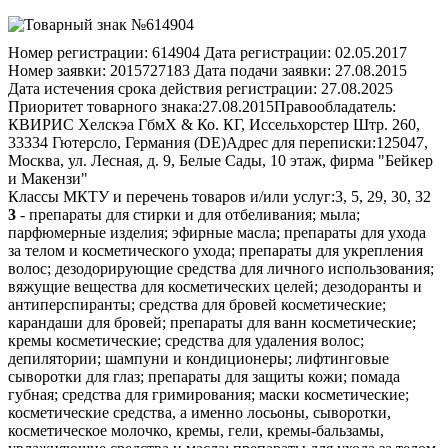
Номер регистрации:
614904
Дата регистрации:
02.05.2017
Номер заявки:
2015727183
Дата подачи заявки:
27.08.2015
Дата истечения срока действия регистрации:
27.08.2025
Приоритет товарного знака:
27.08.2015
Правообладатель:
КВИРИС Хелскэа ГбмХ & Ко. КГ, Иссельхорстер Штр. 260,
33334 Гютерсло, Германия (DE)
Адрес для переписки:
125047,
Москва, ул. Лесная, д. 9, Белые Сады, 10 этаж, фирма "Бейкер
и Макензи"
Классы МКТУ и перечень товаров и/или услуг:
3, 5, 29, 30, 32
3
- препараты для стирки и для отбеливания; мыла;
парфюмерные изделия; эфирные масла; препараты для ухода
за телом и косметического ухода; препараты для укрепления
волос; дезодорирующие средства для личного использования;
вяжущие вещества для косметических целей; дезодоранты и
антиперспиранты; средства для бровей косметические;
карандаши для бровей; препараты для ванн косметические;
кремы косметические; средства для удаления волос;
депилятории; шампуни и кондиционеры; лифтинговые
сыворотки для глаз; препараты для защиты кожи; помада
губная; средства для гримирования; маски косметические;
косметические средства, а именно лосьоны, сыворотки,
косметическое молочко, кремы, гели, кремы-бальзамы,