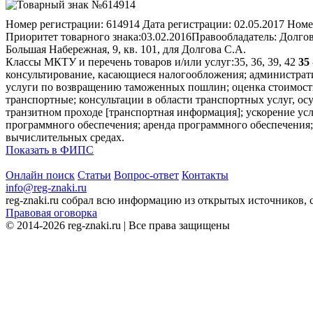
Номер регистрации:
614914
Дата регистрации:
02.05.2017
Номе
Приоритет товарного знака:
03.02.2016
Правообладатель:
Долгов
Большая Набережная, 9, кв. 101, для Долгова С.А.
Классы МКТУ и перечень товаров и/или услуг:
35, 36, 39, 42
35
консультирование, касающиеся налогообложения; администрат
услуги по возвращению таможенных пошлин; оценка стоимости
транспортные; консультации в области транспортных услуг, о
транзитном проходе [транспортная информация]; ускорение усл
программного обеспечения; аренда программного обеспечения;
вычислительных средах.
Показать в ФИПС
Онлайн поиск
Статьи
Вопрос-ответ
Контакты
info@reg-znaki.ru
reg-znaki.ru собрал всю информацию из открытых источников,
Правовая оговорка
© 2014-2026 reg-znaki.ru | Все права защищены