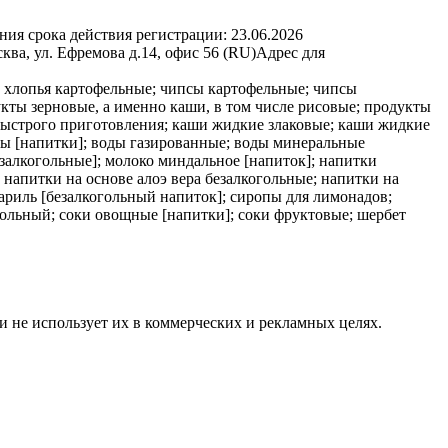
ния срока действия регистрации:
23.06.2026
ва, ул. Ефремова д.14, офис 56 (RU)
Адрес для
 хлопья картофельные; чипсы картофельные; чипсы
кты зерновые, а именно каши, в том числе рисовые; продукты
 быстрого приготовления; каши жидкие злаковые; каши жидкие
оды [напитки]; воды газированные; воды минеральные
езалкогольные]; молоко миндальное [напиток]; напитки
 напитки на основе алоэ вера безалкогольные; напитки на
ариль [безалкогольный напиток]; сиропы для лимонадов;
гольный; соки овощные [напитки]; соки фруктовые; шербет
и не использует их в коммерческих и рекламных целях.