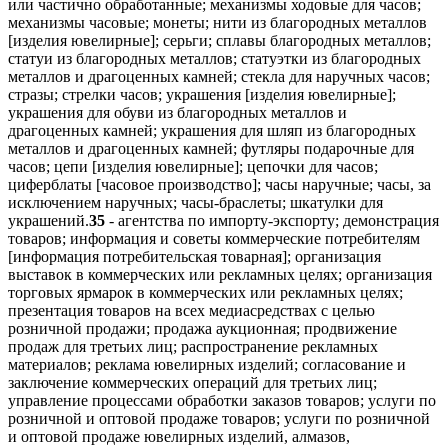
или частично обработанные; механизмы ходовые для часов;
механизмы часовые; монеты; нити из благородных металлов
[изделия ювелирные]; серьги; сплавы благородных металлов;
статуи из благородных металлов; статуэтки из благородных
металлов и драгоценных камней; стекла для наручных часов;
стразы; стрелки часов; украшения [изделия ювелирные];
украшения для обуви из благородных металлов и
драгоценных камней; украшения для шляп из благородных
металлов и драгоценных камней; футляры подарочные для
часов; цепи [изделия ювелирные]; цепочки для часов;
циферблаты [часовое производство]; часы наручные; часы, за
исключением наручных; часы-браслеты; шкатулки для
украшений.
35
- агентства по импорту-экспорту; демонстрация
товаров; информация и советы коммерческие потребителям
[информация потребительская товарная]; организация
выставок в коммерческих или рекламных целях; организация
торговых ярмарок в коммерческих или рекламных целях;
презентация товаров на всех медиасредствах с целью
розничной продажи; продажа аукционная; продвижение
продаж для третьих лиц; распространение рекламных
материалов; реклама ювелирных изделий; согласование и
заключение коммерческих операций для третьих лиц;
управление процессами обработки заказов товаров; услуги по
розничной и оптовой продаже товаров; услуги по розничной
и оптовой продаже ювелирных изделий, алмазов,