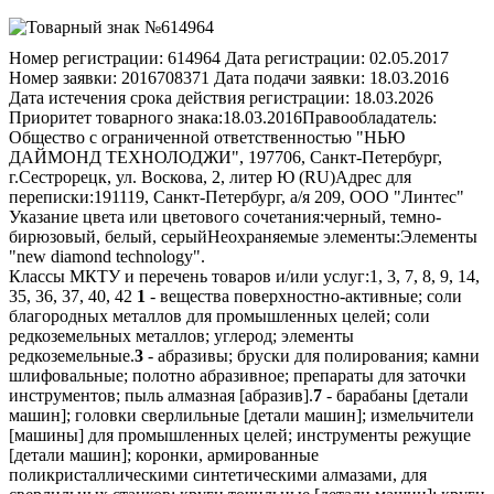
Номер регистрации:
614964
Дата регистрации:
02.05.2017
Номер заявки:
2016708371
Дата подачи заявки:
18.03.2016
Дата истечения срока действия регистрации:
18.03.2026
Приоритет товарного знака:
18.03.2016
Правообладатель:
Общество с ограниченной ответственностью "НЬЮ
ДАЙМОНД ТЕХНОЛОДЖИ", 197706, Санкт-Петербург,
г.Сестрорецк, ул. Воскова, 2, литер Ю (RU)
Адрес для
переписки:
191119, Санкт-Петербург, а/я 209, ООО "Линтес"
Указание цвета или цветового сочетания:
черный, темно-
бирюзовый, белый, серый
Неохраняемые элементы:
Элементы
"new diamond technology".
Классы МКТУ и перечень товаров и/или услуг:
1, 3, 7, 8, 9, 14,
35, 36, 37, 40, 42
1
- вещества поверхностно-активные; соли
благородных металлов для промышленных целей; соли
редкоземельных металлов; углерод; элементы
редкоземельные.
3
- абразивы; бруски для полирования; камни
шлифовальные; полотно абразивное; препараты для заточки
инструментов; пыль алмазная [абразив].
7
- барабаны [детали
машин]; головки сверлильные [детали машин]; измельчители
[машины] для промышленных целей; инструменты режущие
[детали машин]; коронки, армированные
поликристаллическими синтетическими алмазами, для