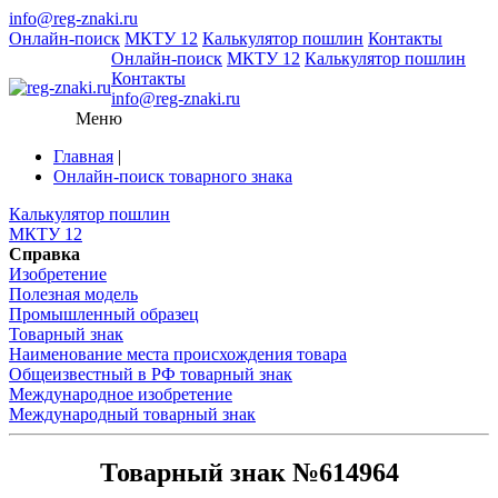
info@reg-znaki.ru
Онлайн-поиск
МКТУ 12
Калькулятор пошлин
Контакты
Онлайн-поиск
МКТУ 12
Калькулятор пошлин
Контакты
info@reg-znaki.ru
Меню
Главная
|
Онлайн-поиск товарного знака
Калькулятор пошлин
МКТУ 12
Справка
Изобретение
Полезная модель
Промышленный образец
Товарный знак
Наименование места происхождения товара
Общеизвестный в РФ товарный знак
Международное изобретение
Международный товарный знак
Товарный знак №614964