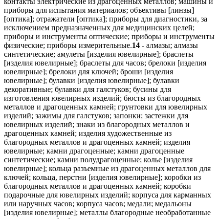
контакты электрические из драгоценных металлов; машины и
приборы для испытания материалов; объективы [линзы]
[оптика]; отражатели [оптика]; приборы для диагностики, за
исключением предназначенных для медицинских целей;
приборы и инструменты оптические; приборы и инструменты
физические; приборы измерительные.
14
- алмазы; алмазы
синтетические; амулеты [изделия ювелирные]; браслеты
[изделия ювелирные]; браслеты для часов; брелоки [изделия
ювелирные]; брелоки для ключей; броши [изделия
ювелирные]; булавки [изделия ювелирные]; булавки
декоративные; булавки для галстуков; бусины для
изготовления ювелирных изделий; бюсты из благородных
металлов и драгоценных камней; грунтовки для ювелирных
изделий; зажимы для галстуков; запонки; застежки для
ювелирных изделий; знаки из благородных металлов и
драгоценных камней; изделия художественные из
благородных металлов и драгоценных камней; изделия
ювелирные; камни драгоценные; камни драгоценные
синтетические; камни полудрагоценные; колье [изделия
ювелирные]; кольца разъемные из драгоценных металлов для
ключей; кольца, перстни [изделия ювелирные]; коробки из
благородных металлов и драгоценных камней; коробки
подарочные для ювелирных изделий; корпуса для карманных
или наручных часов; корпуса часов; медали; медальоны
[изделия ювелирные]; металлы благородные необработанные