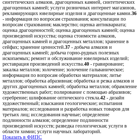
синтетических алмазов, драгоценных камней, синтетических
драгоценных камней; услуги розничных интернет магазинов,
рекламирующих ювелирные изделия и драгоценные камни.
36
- информация по вопросам страхования; консультации по
вопросам страхования; маклерство; оценка антиквариата;
оценка драгоценностей; оценка драгоценных камней; оценка
произведений искусства; оценка стоимости алмазов,
драгоценных камней и драгоценных металлов; хранение в
сейфах; хранение ценностей.
37
- добыча алмазов и
драгоценных камней; добыча горно-рудных полезных
ископаемых; ремонт и обслуживание ювелирных изделий;
реставрация произведений искусства.
40
- гравирование;
закалка металлов; золочение; золочение гальваническое;
информация по вопросам обработки материалов; литье
металлов; обработка абразивная; обработка и резка алмазов и
других драгоценных камней; обработка металлов; обрамление
художественных работ; полирование с помощью абразивов;
серебрение; шлифование оптического стекла.
42
- дизайн
художественный; изыскания геологические; испытания
материалов; исследования и разработка новых товаров для
третьих лиц; исследования научные; определение
подлинности алмазов; определение подлинности
произведений искусств; разведка геологическая; услуги в
области химии; услуги научных лабораторий.
Показать в ФИПС