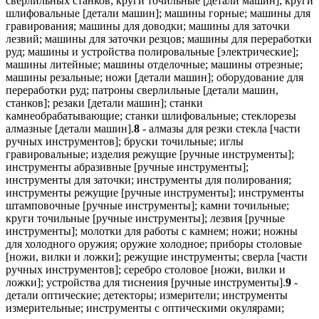
сверлильных станков; круги точильные [детали машин]; круги
шлифовальные [детали машин]; машины горные; машины для
гравирования; машины для доводки; машины для заточки
лезвий; машины для заточки резцов; машины для переработки
руд; машины и устройства полировальные [электрические];
машины литейные; машины отделочные; машины отрезные;
машины резальные; ножи [детали машин]; оборудование для
переработки руд; патроны сверлильные [детали машин,
станков]; резаки [детали машин]; станки
камнеобрабатывающие; станки шлифовальные; стеклорезы
алмазные [детали машин].
8
- алмазы для резки стекла [части
ручных инструментов]; бруски точильные; иглы
гравировальные; изделия режущие [ручные инструменты];
инструменты абразивные [ручные инструменты];
инструменты для заточки; инструменты для полирования;
инструменты режущие [ручные инструменты]; инструменты
штамповочные [ручные инструменты]; камни точильные;
круги точильные [ручные инструменты]; лезвия [ручные
инструменты]; молотки для работы с камнем; ножи; ножны
для холодного оружия; оружие холодное; приборы столовые
[ножи, вилки и ложки]; режущие инструменты; сверла [части
ручных инструментов]; серебро столовое [ножи, вилки и
ложки]; устройства для тиснения [ручные инструменты].
9
-
детали оптические; детекторы; измерители; инструменты
измерительные; инструменты с оптическими окулярами;