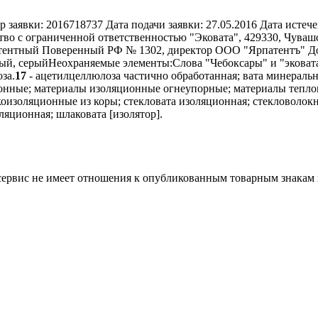
р заявки:
2016718737
Дата подачи заявки:
27.05.2016
Дата истече
во с ограниченной ответственностью "Эковата", 429330, Чувашс
 Патентный Поверенный РФ № 1302, директор ООО "Ярпатентъ" Д
ный, серый
Неохраняемые элементы:
Слова "Чебоксары" и "эковат
за.
17
- ацетилцеллюлоза частично обработанная; вата минеральн
онные; материалы изоляционные огнеупорные; материалы тепло
оизоляционные из коры; стекловата изоляционная; стекловолокн
яционная; шлаковата [изолятор].
 сервис не имеет отношения к опубликованным товарным знакам 