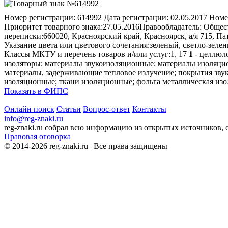
Номер регистрации:
614992
Дата регистрации:
02.05.2017
Номе
Приоритет товарного знака:
27.05.2016
Правообладатель:
Общест
переписки:
660020, Красноярский край, Красноярск, а/я 715,
Указание цвета или цветового сочетания:
зеленый, светло-зеле
Классы МКТУ и перечень товаров и/или услуг:
1, 17
1
- целлюло
изоляторы; материалы звукоизоляционные; материалы изоляци
материалы, задерживающие тепловое излучение; покрытия звук
изоляционные; ткани изоляционные; фольга металлическая изол
Показать в ФИПС
Онлайн поиск
Статьи
Вопрос-ответ
Контакты
info@reg-znaki.ru
reg-znaki.ru собрал всю информацию из открытых источников,
Правовая оговорка
© 2014-2026 reg-znaki.ru | Все права защищены