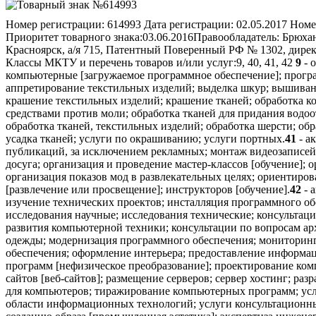
Номер регистрации:
614993
Дата регистрации:
02.05.2017
Номе
Приоритет товарного знака:
03.06.2016
Правообладатель:
Брюхан
Красноярск, а/я 715, Патентный Поверенный РФ № 1302, дир
Классы МКТУ и перечень товаров и/или услуг:
9, 40, 41, 42
9
- 
компьютерные [загружаемое программное обеспечение]; прогр
аппретирование текстильных изделий; выделка шкур; вышивани
крашение текстильных изделий; крашение тканей; обработка ко
средствами против моли; обработка тканей для придания водоо
обработка тканей, текстильных изделий; обработка шерсти; об
усадка тканей; услуги по окрашиванию; услуги портных.
41
- а
публикаций, за исключением рекламных; монтаж видеозаписей;
досуга; организация и проведение мастер-классов [обучение];
организация показов мод в развлекательных целях; ориентиров
[развлечение или просвещение]; инструкторов [обучение].
42
- 
изучение технических проектов; инсталляция программного обе
исследования научные; исследования технические; консультаци
развития компьютерной техники; консультации по вопросам ар
одежды; модернизация программного обеспечения; мониторинг
обеспечения; оформление интерьера; предоставление информа
программ [нефизическое преобразование]; проектирование ком
сайтов [веб-сайтов]; размещение серверов; сервер хостинг; ра
для компьютеров; тиражирование компьютерных программ; услу
области информационных технологий; услуги консультационны