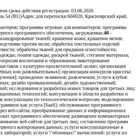
ния срока действия регистрации:
03.06.2026
кв.54 (RU)
Адрес для переписки:
660020, Красноярский край,
пьютеров; программы игровые для компьютеров; программы
рного программного обеспечения, загружаемые.
40
-
аландрирование тканей; крашение кожи; крашение мехов;
средствами против моли; обработка текстильных изделий
мости; обработка тканей для придания огнестойкости;
одежды; пошив одежды; раскрой тканей; стегание материала;
вопросам воспитания и образования; макетирование
выставок с культурно-просветительной целью; организация
чебных или развлекательных]; организация конкурсов красоты;
чения]; проведение экзаменов; развлечения; услуги клубов
нных; дизайн промышленный; дизайн художественный;
й; исследования и разработка новых товаров для третьих лиц;
мационных технологий; консультации в области разработки и
я; консультации по технологическим вопросам; моделирование
раммное как услуга [SaaS]; обслуживание программного
ерез веб-сайты; преобразование данных и информационных
прокат программного обеспечения; размещение компьютерных
луживание веб-сайтов для третьих лиц; составление программ
ервного копирования данных; услуги консультационные в
 лабораторий; услуги \"облачных\" вычислений; услуги по