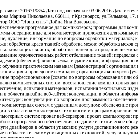
р заявки:
2016719854
Дата подачи заявки:
03.06.2016
Дата истече
ова Марина Николаевна, 660111, г.Красноярск, ул.Тельмана, 17, 
ектор ООО "Ярпатентъ" Дойна Яна Валерьевна
обеспечение программное для компьютеров; программы для ком
аммы операционные для компьютеров; приложения для компьюте
е; дубление; информация по вопросам обработки материалов; к
жи; обработка краев тканей; обработка мехов; обработка мехов 
тталкивающих свойств; обработка тканей для придания несминае
рамление художественных работ; отбеливание тканей; переделка 
кадемии [обучение]; видеосъемка; издание книг; информация по 
 обучение практическим навыкам [демонстрация]; организация 
 организация и проведение семинаров; организация конкурсов [у
ание профессиональное [советы по вопросам образования или обу
анализ компьютерных систем; восстановление компьютерных да
спечения; испытания материалов; испытания текстильных издели
и в области дизайна веб-сайтов; консультации в области инфор
хитектуры; консультации по вопросам программного обеспечени
 компьютерных систем с удаленным доступом; обеспечение прог
ции в области компьютерных технологий и программирования ч
пьютерных систем; прокат веб-серверов; прокат компьютеров; 
зработка программного обеспечения; создание и техническое обс
ги дизайнеров в области упаковки; услуги дистанционного рез
е в области телекоммуникационных технологий; услуги научных