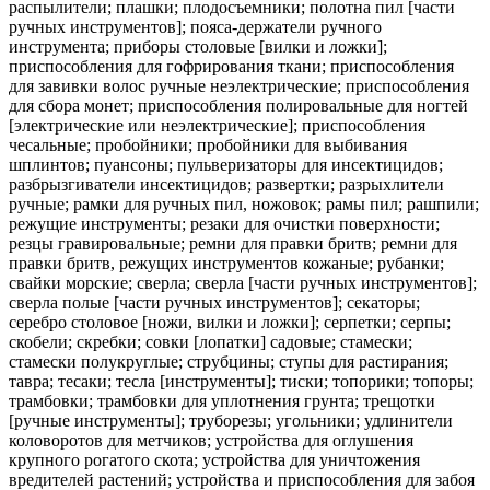
распылители; плашки; плодосъемники; полотна пил [части
ручных инструментов]; пояса-держатели ручного
инструмента; приборы столовые [вилки и ложки];
приспособления для гофрирования ткани; приспособления
для завивки волос ручные неэлектрические; приспособления
для сбора монет; приспособления полировальные для ногтей
[электрические или неэлектрические]; приспособления
чесальные; пробойники; пробойники для выбивания
шплинтов; пуансоны; пульверизаторы для инсектицидов;
разбрызгиватели инсектицидов; развертки; разрыхлители
ручные; рамки для ручных пил, ножовок; рамы пил; рашпили;
режущие инструменты; резаки для очистки поверхности;
резцы гравировальные; ремни для правки бритв; ремни для
правки бритв, режущих инструментов кожаные; рубанки;
свайки морские; сверла; сверла [части ручных инструментов];
сверла полые [части ручных инструментов]; секаторы;
серебро столовое [ножи, вилки и ложки]; серпетки; серпы;
скобели; скребки; совки [лопатки] садовые; стамески;
стамески полукруглые; струбцины; ступы для растирания;
тавра; тесаки; тесла [инструменты]; тиски; топорики; топоры;
трамбовки; трамбовки для уплотнения грунта; трещотки
[ручные инструменты]; труборезы; угольники; удлинители
коловоротов для метчиков; устройства для оглушения
крупного рогатого скота; устройства для уничтожения
вредителей растений; устройства и приспособления для забоя