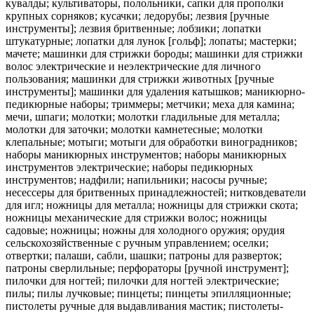
кувалды; культиваторы, полольники, сапки для прополки
крупных сорняков; кусачки; ледорубы; лезвия [ручные
инструменты]; лезвия бритвенные; лобзики; лопатки
штукатурные; лопатки для лунок [гольф]; лопаты; мастерки;
мачете; машинки для стрижки бороды; машинки для стрижки
волос электрические и неэлектрические для личного
пользования; машинки для стрижки животных [ручные
инструменты]; машинки для удаления катышков; маникюрно-
педикюрные наборы; триммеры; метчики; меха для камина;
мечи, шпаги; молотки; молотки гладильные для металла;
молотки для заточки; молотки камнетесные; молотки
клепальные; мотыги; мотыги для обработки виноградников;
наборы маникюрных инструментов; наборы маникюрных
инструментов электрические; наборы педикюрных
инструментов; надфили; напильники; насосы ручные;
несессеры для бритвенных принадлежностей; нитковдеватели
для игл; ножницы для металла; ножницы для стрижки скота;
ножницы механические для стрижки волос; ножницы
садовые; ножницы; ножны для холодного оружия; орудия
сельскохозяйственные с ручным управлением; оселки;
отвертки; палаши, сабли, шашки; патроны для разверток;
патроны сверлильные; перфораторы [ручной инструмент];
пилочки для ногтей; пилочки для ногтей электрические;
пилы; пилы лучковые; пинцеты; пинцеты эпилляционные;
пистолеты ручные для выдавливания мастик; пистолеты-