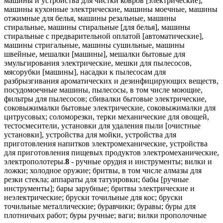
машины и устройства для чистки ковров [электрические],
машины кухонные электрические, машины моечные, машины
отжимные для белья, машины резальные, машины
стиральные, машины стиральные [для белья], машины
стиральные с предварительной оплатой [автоматические],
машины стригальные, машины сушильные, машины
швейные, мешалки [машины], мешалки бытовые для
эмульгирования электрические, мешки для пылесосов,
мясорубки [машины], насадки к пылесосам для
разбрызгивания ароматических и дезинфицирующих веществ,
посудомоечные машины, пылесосы, в том числе моющие,
фильтры для пылесосов; сбивалки бытовые электрические,
соковыжималки бытовые электрические, соковыжималки для
цитрусовых; соломорезки, терки механические для овощей,
тестосмесители, установки для удаления пыли [очистные
установки], устройства для мойки, устройства для
приготовления напитков электромеханические, устройства
для приготовления пищевых продуктов электромеханические,
электрополотеры.
8
- ручные орудия и инструменты; вилки и
ложки; холодное оружие; бритвы, в том числе алмазы для
резки стекла; аппараты для татуировки; бабы [ручные
инструменты]; бары зарубные; бритвы электрические и
неэлектрические; бруски точильные для кос; бруски
точильные металлические; буравчики; буравы; буры для
плотничьих работ; буры ручные; ваги; вилки прополочные