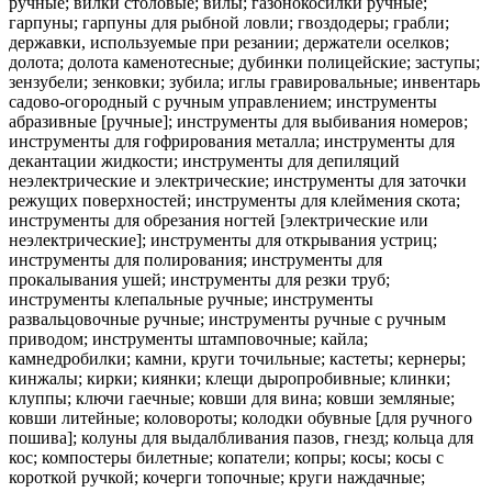
ручные; вилки столовые; вилы; газонокосилки ручные;
гарпуны; гарпуны для рыбной ловли; гвоздодеры; грабли;
державки, используемые при резании; держатели оселков;
долота; долота каменотесные; дубинки полицейские; заступы;
зензубели; зенковки; зубила; иглы гравировальные; инвентарь
садово-огородный с ручным управлением; инструменты
абразивные [ручные]; инструменты для выбивания номеров;
инструменты для гофрирования металла; инструменты для
декантации жидкости; инструменты для депиляций
неэлектрические и электрические; инструменты для заточки
режущих поверхностей; инструменты для клеймения скота;
инструменты для обрезания ногтей [электрические или
неэлектрические]; инструменты для открывания устриц;
инструменты для полирования; инструменты для
прокалывания ушей; инструменты для резки труб;
инструменты клепальные ручные; инструменты
развальцовочные ручные; инструменты ручные с ручным
приводом; инструменты штамповочные; кайла;
камнедробилки; камни, круги точильные; кастеты; кернеры;
кинжалы; кирки; киянки; клещи дыропробивные; клинки;
клуппы; ключи гаечные; ковши для вина; ковши земляные;
ковши литейные; коловороты; колодки обувные [для ручного
пошива]; колуны для выдалбливания пазов, гнезд; кольца для
кос; компостеры билетные; копатели; копры; косы; косы с
короткой ручкой; кочерги топочные; круги наждачные;