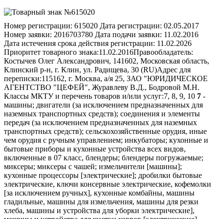
Номер регистрации:
615020
Дата регистрации:
02.05.2017
Номер заявки:
2016703780
Дата подачи заявки:
11.02.2016
Дата истечения срока действия регистрации:
11.02.2026
Приоритет товарного знака:
11.02.2016
Правообладатель:
Костычев Олег Александрович, 141602, Московская область,
Клинский р-н, г. Клин, ул. Радищева, 30 (RU)
Адрес для
переписки:
115162, г. Москва, а/я 25, ЗАО "ЮРИДИЧЕСКОЕ
АГЕНТСТВО "ЦЕФЕЙ", Журавлеву В.Д., Бодровой М.Н.
Классы МКТУ и перечень товаров и/или услуг:
7, 8, 9, 10
7
-
машины; двигатели (за исключением предназначенных для
наземных транспортных средств); соединения и элементы
передач (за исключением предназначенных для наземных
транспортных средств); сельскохозяйственные орудия, иные
чем орудия с ручным управлением; инкубаторы; кухонные и
бытовые приборы и кухонные устройства всех видов,
включенные в 07 класс, блендеры; блендеры погружаемые;
миксеры; миксеры с чашей; измельчители [машины];
кухонные процессоры [электрические]; дробилки бытовые
электрические, ключи консервные электрические, кофемолки
[за исключением ручных], кухонные комбайны, машины
гладильные, машины для измельчения, машины для резки
хлеба, машины и устройства для уборки электрические],