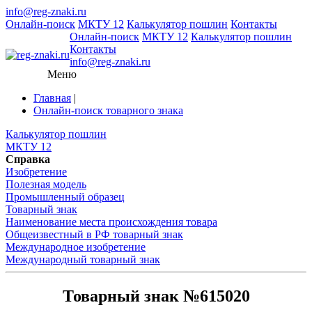
info@reg-znaki.ru
Онлайн-поиск
МКТУ 12
Калькулятор пошлин
Контакты
Онлайн-поиск
МКТУ 12
Калькулятор пошлин
Контакты
info@reg-znaki.ru
Меню
Главная
|
Онлайн-поиск товарного знака
Калькулятор пошлин
МКТУ 12
Справка
Изобретение
Полезная модель
Промышленный образец
Товарный знак
Наименование места происхождения товара
Общеизвестный в РФ товарный знак
Международное изобретение
Международный товарный знак
Товарный знак №615020