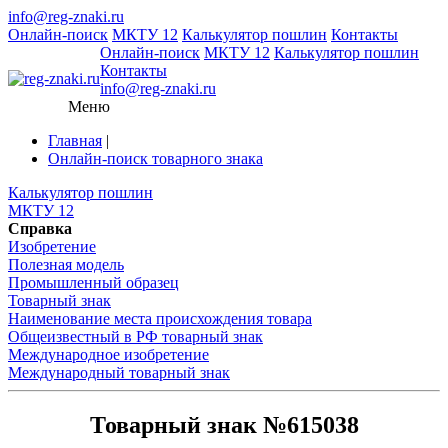
info@reg-znaki.ru
Онлайн-поиск
МКТУ 12
Калькулятор пошлин
Контакты
Онлайн-поиск
МКТУ 12
Калькулятор пошлин
Контакты
info@reg-znaki.ru
Меню
Главная
|
Онлайн-поиск товарного знака
Калькулятор пошлин
МКТУ 12
Справка
Изобретение
Полезная модель
Промышленный образец
Товарный знак
Наименование места происхождения товара
Общеизвестный в РФ товарный знак
Международное изобретение
Международный товарный знак
Товарный знак №615038