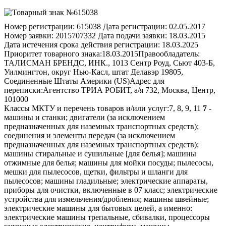
Номер регистрации:
615038
Дата регистрации:
02.05.2017
Номер заявки:
2015707332
Дата подачи заявки:
18.03.2015
Дата истечения срока действия регистрации:
18.03.2025
Приоритет товарного знака:
18.03.2015
Правообладатель:
ТАЛИСМАН БРЕНДС, ИНК., 1013 Сентр Роуд, Сьют 403-Б,
Уилмингтон, округ Нью-Касл, штат Делавэр 19805,
Соединенные Штаты Америки (US)
Адрес для
переписки:
Агентство ТРИА РОБИТ, а/я 732, Москва, Центр,
101000
Классы МКТУ и перечень товаров и/или услуг:
7, 8, 9, 11
7
-
машины и станки; двигатели (за исключением
предназначенных для наземных транспортных средств);
соединения и элементы передач (за исключением
предназначенных для наземных транспортных средств);
машины стиральные и сушильные [для белья]; машины
отжимные для белья; машины для мойки посуды; пылесосы,
мешки для пылесосов, щетки, фильтры и шланги для
пылесосов; машины гладильные; электрические аппараты,
приборы для очистки, включенные в 07 класс; электрические
устройства для измельчения/дробления; машины швейные;
электрические машины для бытовых целей, а именно:
электрические машины трепальные, сбивалки, процессоры