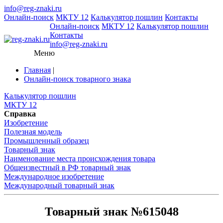
info@reg-znaki.ru
Онлайн-поиск
МКТУ 12
Калькулятор пошлин
Контакты
Онлайн-поиск
МКТУ 12
Калькулятор пошлин
Контакты
info@reg-znaki.ru
Меню
Главная
|
Онлайн-поиск товарного знака
Калькулятор пошлин
МКТУ 12
Справка
Изобретение
Полезная модель
Промышленный образец
Товарный знак
Наименование места происхождения товара
Общеизвестный в РФ товарный знак
Международное изобретение
Международный товарный знак
Товарный знак №615048