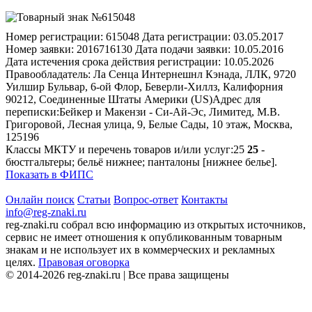
Номер регистрации:
615048
Дата регистрации:
03.05.2017
Номер заявки:
2016716130
Дата подачи заявки:
10.05.2016
Дата истечения срока действия регистрации:
10.05.2026
Правообладатель:
Ла Сенца Интернешнл Кэнада, ЛЛК, 9720
Уилшир Бульвар, 6-ой Флор, Беверли-Хиллз, Калифорния
90212, Соединенные Штаты Америки (US)
Адрес для
переписки:
Бейкер и Макензи - Си-Ай-Эс, Лимитед, М.В.
Григоровой, Лесная улица, 9, Белые Сады, 10 этаж, Москва,
125196
Классы МКТУ и перечень товаров и/или услуг:
25
25
-
бюстгальтеры; бельё нижнее; панталоны [нижнее белье].
Показать в ФИПС
Онлайн поиск
Статьи
Вопрос-ответ
Контакты
info@reg-znaki.ru
reg-znaki.ru собрал всю информацию из открытых источников,
сервис не имеет отношения к опубликованным товарным
знакам и не использует их в коммерческих и рекламных
целях.
Правовая оговорка
© 2014-2026 reg-znaki.ru | Все права защищены