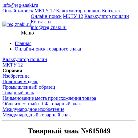
info@reg-znaki.ru
Онлайн-поиск
МКТУ 12
Калькулятор пошлин
Контакты
Онлайн-поиск
МКТУ 12
Калькулятор пошлин
Контакты
info@reg-znaki.ru
Меню
Главная
|
Онлайн-поиск товарного знака
Калькулятор пошлин
МКТУ 12
Справка
Изобретение
Полезная модель
Промышленный образец
Товарный знак
Наименование места происхождения товара
Общеизвестный в РФ товарный знак
Международное изобретение
Международный товарный знак
Товарный знак №615049