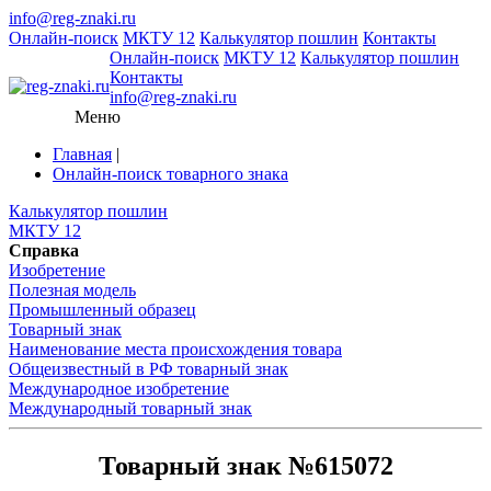
info@reg-znaki.ru
Онлайн-поиск
МКТУ 12
Калькулятор пошлин
Контакты
Онлайн-поиск
МКТУ 12
Калькулятор пошлин
Контакты
info@reg-znaki.ru
Меню
Главная
|
Онлайн-поиск товарного знака
Калькулятор пошлин
МКТУ 12
Справка
Изобретение
Полезная модель
Промышленный образец
Товарный знак
Наименование места происхождения товара
Общеизвестный в РФ товарный знак
Международное изобретение
Международный товарный знак
Товарный знак №615072