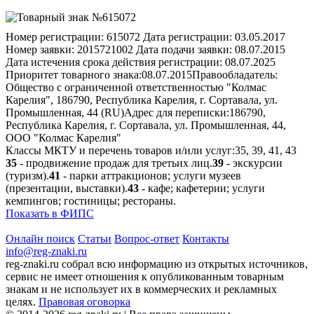
Номер регистрации:
615072
Дата регистрации:
03.05.2017
Номер заявки:
2015721002
Дата подачи заявки:
08.07.2015
Дата истечения срока действия регистрации:
08.07.2025
Приоритет товарного знака:
08.07.2015
Правообладатель:
Общество с ограниченной ответственностью "Колмас
Карелия", 186790, Республика Карелия, г. Сортавала, ул.
Промышленная, 44 (RU)
Адрес для переписки:
186790,
Республика Карелия, г. Сортавала, ул. Промышленная, 44,
ООО "Колмас Карелия"
Классы МКТУ и перечень товаров и/или услуг:
35, 39, 41, 43
35
- продвижение продаж для третьих лиц.
39
- экскурсии
(туризм).
41
- парки аттракционов; услуги музеев
(презентации, выставки).
43
- кафе; кафетерии; услуги
кемпингов; гостиницы; рестораны.
Показать в ФИПС
Онлайн поиск
Статьи
Вопрос-ответ
Контакты
info@reg-znaki.ru
reg-znaki.ru собрал всю информацию из открытых источников,
сервис не имеет отношения к опубликованным товарным
знакам и не использует их в коммерческих и рекламных
целях.
Правовая оговорка