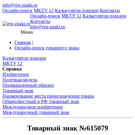
info@reg-znaki.ru
Онлайн-поиск
МКТУ 12
Калькулятор пошлин
Контакты
Онлайн-поиск
МКТУ 12
Калькулятор пошлин
Контакты
info@reg-znaki.ru
Меню
Главная
|
Онлайн-поиск товарного знака
Калькулятор пошлин
МКТУ 12
Справка
Изобретение
Полезная модель
Промышленный образец
Товарный знак
Наименование места происхождения товара
Общеизвестный в РФ товарный знак
Международное изобретение
Международный товарный знак
Товарный знак №615079