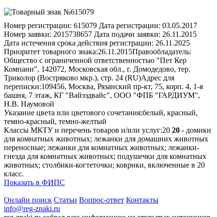
Номер регистрации:
615079
Дата регистрации:
03.05.2017
Номер заявки:
2015738657
Дата подачи заявки:
26.11.2015
Дата истечения срока действия регистрации:
26.11.2025
Приоритет товарного знака:
26.11.2015
Правообладатель:
Общество с ограниченной ответственностью "Пет Кер
Компани", 142072, Московская обл., г. Домодедово, тер.
Триколор (Востряково мкр.), стр. 24 (RU)
Адрес для
переписки:
109456, Москва, Рязанский пр-кт, 75, корп. 4, 1-я
башня, 7 этаж, КГ "Вайзэдвайс", ООО "ФПБ "ГАРДИУМ",
Н.В. Наумовой
Указание цвета или цветового сочетания:
белый, красный,
темно-красный, темно-желтый
Классы МКТУ и перечень товаров и/или услуг:
20
20
- домики
для комнатных животных; лежанки для домашних животных
переносные; лежанки для комнатных животных; лежанки-
гнезда для комнатных животных; подушечки для комнатных
животных; столбики-когтеточки; коврики, включенные в 20
класс.
Показать в ФИПС
Онлайн поиск
Статьи
Вопрос-ответ
Контакты
info@reg-znaki.ru