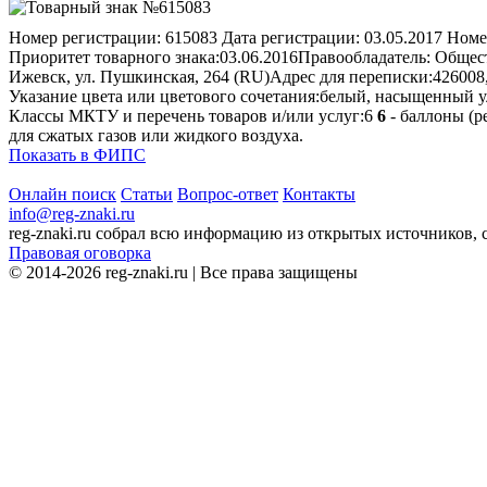
Номер регистрации:
615083
Дата регистрации:
03.05.2017
Номе
Приоритет товарного знака:
03.06.2016
Правообладатель:
Общест
Ижевск, ул. Пушкинская, 264 (RU)
Адрес для переписки:
426008
Указание цвета или цветового сочетания:
белый, насыщенный 
Классы МКТУ и перечень товаров и/или услуг:
6
6
- баллоны (р
для сжатых газов или жидкого воздуха.
Показать в ФИПС
Онлайн поиск
Статьи
Вопрос-ответ
Контакты
info@reg-znaki.ru
reg-znaki.ru собрал всю информацию из открытых источников,
Правовая оговорка
© 2014-2026 reg-znaki.ru | Все права защищены