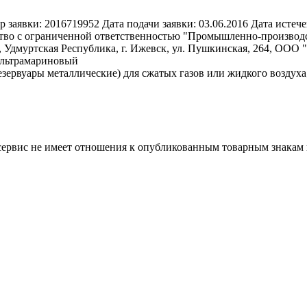
р заявки:
2016719952
Дата подачи заявки:
03.06.2016
Дата истече
во с ограниченной ответственностью "Промышленно-производств
, Удмуртская Республика, г. Ижевск, ул. Пушкинская, 264, ОО
ультрамариновый
езервуары металлические) для сжатых газов или жидкого воздуха
 сервис не имеет отношения к опубликованным товарным знакам 