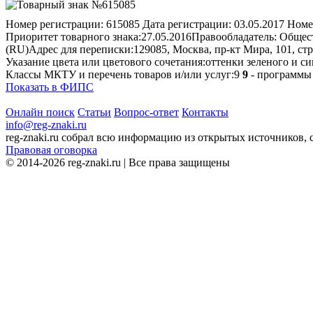
Номер регистрации:
615085
Дата регистрации:
03.05.2017
Номе
Приоритет товарного знака:
27.05.2016
Правообладатель:
Общест
(RU)
Адрес для переписки:
129085, Москва, пр-кт Мира, 101, 
Указание цвета или цветового сочетания:
оттенки зеленого и си
Классы МКТУ и перечень товаров и/или услуг:
9
9
- программы 
Показать в ФИПС
Онлайн поиск
Статьи
Вопрос-ответ
Контакты
info@reg-znaki.ru
reg-znaki.ru собрал всю информацию из открытых источников,
Правовая оговорка
© 2014-2026 reg-znaki.ru | Все права защищены