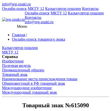
info@reg-znaki.ru
Онлайн-поиск
МКТУ 12
Калькулятор пошлин
Контакты
Онлайн-поиск
МКТУ 12
Калькулятор пошлин
Контакты
info@reg-znaki.ru
Меню
Главная
|
Онлайн-поиск товарного знака
Калькулятор пошлин
МКТУ 12
Справка
Изобретение
Полезная модель
Промышленный образец
Товарный знак
Наименование места происхождения товара
Общеизвестный в РФ товарный знак
Международное изобретение
Международный товарный знак
Товарный знак №615090