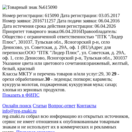
Номер регистрации:
615090
Дата регистрации:
03.05.2017
Номер заявки:
2016711257
Дата подачи заявки:
06.04.2016
Дата истечения срока действия регистрации:
06.04.2026
Приоритет товарного знака:
06.04.2016
Правообладатель:
Общество с ограниченной ответственностью "ПТК "Лидер
Плюс", 301037, Тульская обл., Ясногорский р-н, село
Денисово, ул. Советская, д. 29А, оф. 1 (RU)
Адрес для
переписки:
ООО "ПТК "Лидер Плюс", ул. Советская, д. 29А,
оф. 1, село Денисово, Ясногорский р-н, Тульская обл., 301037
Указание цвета или цветового сочетания:
оранжевый, желтый,
белый, красный
Классы МКТУ и перечень товаров и/или услуг:
29, 30
29
-
орехи обработанные.
30
- леденцы; попкорн; карамель;
кукуруза молотая, поджаренная; кукурузная мука; сахар;
хлопья из зерновых продуктов.
Показать в ФИПС
Онлайн поиск
Статьи
Вопрос-ответ
Контакты
info@reg-znaki.ru
reg-znaki.ru собрал всю информацию из открытых источников,
сервис не имеет отношения к опубликованным товарным
знакам и не использует их в коммерческих и рекламных