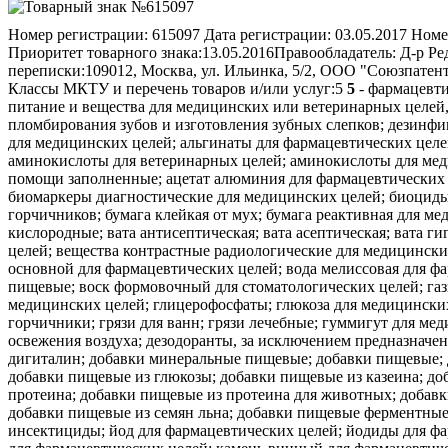
Номер регистрации:
615097
Дата регистрации:
03.05.2017
Номе
Приоритет товарного знака:
13.05.2016
Правообладатель:
Д-р Ре
переписки:
109012, Москва, ул. Ильинка, 5/2, ООО "Союзпатен
Классы МКТУ и перечень товаров и/или услуг:
5
5
- фармацевтические продукты, медицинские и ветеринарные препараты; гигиенические препараты для медицинских целей; диетическое питание и вещества для медицинских или ветеринарных целей, детское питание; пищевые добавки для человека и животных; пластыри, перевязочные материалы; материалы для пломбирования зубов и изготовления зубных слепков; дезинфицирующие средства; препараты для уничтожения вредных животных; фунгициды, гербициды; акарициды; аконитин; алкалоиды для медицинских целей; альгинаты для фармацевтических целей; альгициды; альдегиды для фармацевтических целей; амальгамы зубные из золота; амальгамы стоматологические; аминокислоты для ветеринарных целей; аминокислоты для медицинских целей; анальгетики; анестетики; антибиотики; антисептики; аптечки дорожные заполненные; аптечки первой помощи заполненные; ацетат алюминия для фармацевтических целей; ацетаты для фармацевтических целей; бактерициды; бальзамы для медицинских целей; бандажи перевязочные; биомаркер