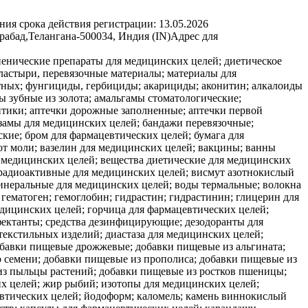
ния срока действия регистрации:
13.05.2026
рабад,Телангана-500034, Индия (IN)
Адрес для
и для зубов; материалы абразивные стоматологические; материалы для зубных слепков; материалы для пломбирования зубов; материалы перевязочные медицинские; материалы хирургические перевязочные; медикаменты; медикаменты для ветеринарных целей; медикаменты для серотерапии; медикаменты для человека; медикаменты стоматологические; ментол; микстуры; молескин для медицинских целей; молоко миндальное для фармацевтических целей; молоко сухое для детей; молочко маточное пчелиное для фармацевтических целей; молочные ферменты для фармацевтических целей; мох ирландский для медицинских целей; мука для фармацевтических целей; мука из льняного семени для фармацевтических целей; мука рыбная для фармацевтических целей; мухоловки клейкие; мята для фармацевтических целей; напитки диетические для медицинских целей; напитки из солодового молока для медицинских целей; наркотики; настои лекарственные; настойка йода; настойка эвкалипта для фармацевтических целей; настойки для медицинских целей; опий; оподельдок; отвары для фармацевтических целей; ошейники противопаразитарные для животных; палочки ватные для медицинских целей; тампоны ватные для медицинских целей; палочки лакричные для фармацевтических целей; палочки серные [дезинфицирующие средства]; пастилки для фармацевтических целей; пектины для фармацевтических целей; пепсины для фармацевтических целей; пептоны для фармацевтических целей; пероксид водорода для медицинских целей; пестициды; пиявки медицинские; плазма крови; повязки глазные, используемые в медицинских целях; повязки для горячих компрессов; повязки для компрессов; повязки наплечные хирургические; подгузники [детские пеленки]; подгузники для домашних животных; подгузники для страдающих недержанием; подушечки мозольные; подушечки, используемые при кормлении грудью; помады медицинские; порошок из шпанских мушек; порошок пиретрума; пояса для гигиенических женских прокладок; препараты антидиуретические; препараты бактериальные для медицинских и ветеринарных целей; препараты бактериологические для медицинских или ветеринарных целей; препараты бальзамические для медицинских целей; препараты белковые для медицинских целей; препараты биологические для ветеринарных целей; препараты биологические для медицинских целей; препараты ветеринарные; препараты висмута для фармацевтических целей; препараты витаминные; препараты диагностические для ветеринарных целей; препараты диагностические для медицинских целей; препараты для ванн для медицинских целей; препараты для ванн лечебные; препараты для лечения геморроя; препараты для лечения костных мозолей; препараты для лечения угрей; препараты для облегчения прорезывания зубов; препараты для обработки ожогов; препараты для окуривания медицинские; препараты для органотерапии; препараты для очистки воздуха; препараты для промывания глаз; препараты для расширения бронхов; препараты для снижения половой активности; препараты для стерилизации; препараты для стерилизации почвы; препараты для удаления мозолей; препараты для удаления перхоти фармацевтические; препараты для уничтожения вредных растений; препараты для уничтожения домовых грибов; препараты для уничтожения личинок насекомых; препараты для уничтожения мух; препараты для уничтожения мышей; препараты для уничтожения наземных моллюсков; препараты для уничтожения паразитов; препараты для ухода за кожей фармацевтические; препараты для чистки контактных линз; препараты из микроорганизмов для медицинских или ветеринарных целей; препараты известковые фармацевтические; препараты медицинские для роста волос; препараты опиумные; препараты противоспоровые; препараты с алоэ вера для фармацевтических целей; препараты с микроэлементами для человека или животных; препараты сульфамидные [лекарственные препараты]; препараты фармацевтические; препараты фармацевтические для лечения солнечных ожогов; препараты ферментативные для ветеринарных целей; препараты ферментативные для медицинских целей; препараты химико-фармацевтические; препараты химические для ветеринарных целей; препараты химические для диагностики беременности; препараты химические для медицинских целей; препараты химические для обработки злаков, пораженных головней; препараты химические для обработки пораженного винограда; препараты химические для обработки против милдью; препараты химические для обработки против