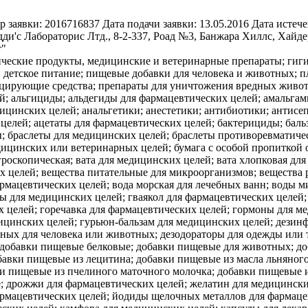
р заявки:
2016716837
Дата подачи заявки:
13.05.2016
Дата истече
дди'с Лабораторис Лтд., 8-2-337, Роад №3, Банжара Хиллс, Хайде
т"
ы диагностические для медицинских целей; биоциды; браслеты для медицинских целей; браслеты противоревматические; бром для фармацевтических целей; бумага для горчичников; бумага клейкая от мух; бумага реактивная для медицинских или ветеринарных целей; бумага с особой пропиткой от моли; вазелин для медицинских целей; вакцины; ванны кислородные; вата антисептическая; вата асептическая; вата гигроскопическая; вата для медицинских целей; вата хлопковая для медицинских целей; вещества диетические для медицинских целей; вещества контрастные радиологические для медицинских целей; вещества питательные для микроорганизмов; вещества радиоактивные для медицинских целей; висмут азотнокислый основной для фармацевтических целей; вода мелиссовая для фармацевтических целей; вода морская для лечебных ванн; воды минеральные для медицинских целей; воды термальные; волокна пищевые; воск формовочный для стоматологических целей; газы для медицинских целей; гваякол для фармацевтических целей; гематоген; гемоглобин; гидрастин; гидрастинин; глицерин для медицинских целей; глицерофосфаты; глюкоза для медицинских целей; горечавка для фармацевтических целей; гормоны для медицинских целей; горчица для фармацевтических целей; горчичники; грязи для ванн; грязи лечебные; гуммигут для медицинских целей; гурьюн-бальзам для медицинских целей; дезинфектанты; средства дезинфицирующие; дезодоранты для освежения воздуха; дезодоранты, за исключением предназначенных для человека или животных; дезодораторы для одежды или текстильных изделий; диастаза для медицинских целей; дигиталин; добавки минеральные пищевые; добавки пищевые; добавки пищевые белковые; добавки пищевые для животных; добавки пищевые дрожжевые; добавки пищевые из альгината; добавки пищевые из глюкозы; добавки пищевые из казеина; добавки пищевые из лецитина; добавки пищевые из масла льняного семени; добавки пищевые из прополиса; добавки пищевые из протеина; добавки пищевые из протеина для животных; добавки пищевые из пчелиного маточного молочка; добавки пищевые из пыльцы растений; добавки пищевые из ростков пшеницы; добавки пищевые из семян льна; добавки пищевые ферментные; дрожжи для фармацевтических целей; желатин для медицинских целей; жир рыбий; изотопы для медицинских целей; инсектициды; йод для фармацевтических целей; йодиды для фармацевтических целей; йодиды щелочных металлов для фармацевтических целей; йодоформ; каломель; камень виннокислый для фармацевтических целей; камень винный для фармацевтических целей; камфора для медицинских целей; капсулы для лекарств; капсулы для фармацевтических целей; карандаши гемостатические; карандаши для лечения бородавок; карандаши каустические; карандаши от головной боли; карбонил [противопаразитарное средство]; каустики для фармацевтических целей; кашу для фармацевтических целей; квассия для медицинских целей; квебрахо для медицинских целей; кислород для медицинских целей; кислота галловая для фармацевтических целей; кислоты для фармацевтических целей; клеи для зубных протезов; клей хирургический; клетки стволовые для ветеринарных целей; клетки стволовые для медицинских целей; кокаин; коллаген для медицинских целей; коллодий для фармацевтических целей; кольца противомозольные для ног; кольца противоревматические; конфеты лекарственные; кора ангустура для медицинских целей; кора деревьев для фармацевтических целей; кора кедрового дерева, используемая в качестве репеллента; кора кондураговая для медицинских целей; кора кротоновая; кора мангрового дерева для фармацевтических целей; кора миробалана для фармацевтических целей; кора хинного дерева для медицинских целей; корма лечебные для животных; корни лекарственные; корни ревеня для фармацевтических целей; корпия для медицинских целей; крахмал для диетических или фармацевтических целей; креозот для фармацевтических целей; кровь для медицинских целей; культуры микроорганизмов для медицинских или ветеринарных целей; кураре; лаки для зубов; лакричник для фармацевтических целей; лактоза для фармацевтических целей; леденцы лекарственные; лейкопластыри; лекарства от запоров; ленты клейкие для медицинских целей; лецитин для медицинских целей; лосьоны для ветеринарных целей; лосьоны для собак; лосьоны для фармацевтических целей; лубриканты для интимных целей; лупулин для фармацевтических целей; магнезия для фармацевтических целей; мази; мази для фармацевтических целей; мази от солнечных ожогов; мази ртутные; мази, предохраняющие от обморожения, для фармацевтических целей; марля для перевязок; масла лекарственные; масло горчичное для медицинских целей; масло камфорное для медицинских целей; масло касторовое для медицинских целей; масло терпентинное для фармацевтических целей; масло укропное для медицинских целей; мастик