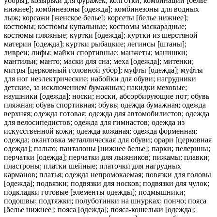
уборы]; козырьки для фуражек; колготки; комбинации [белье
нижнее]; комбинезоны [одежда]; комбинезоны для водных
лыж; корсажи [женское белье]; корсеты [белье нижнее];
костюмы; костюмы купальные; костюмы маскарадные;
костюмы пляжные; куртки [одежда]; куртки из шерстяной
материи [одежда]; куртки рыбацкие; легинсы [штаны];
ливреи; лифы; майки спортивные; манжеты; манишки;
мантильи; манто; маски для сна; меха [одежда]; митенки;
митры [церковный головной убор]; муфты [одежда]; муфты
для ног неэлектрические; набойки для обуви; нагрудники
детские, за исключением бумажных; накидки меховые;
наушники [одежда]; носки; носки, абсорбирующие пот; обувь
пляжная; обувь спортивная; обувь; одежда бумажная; одежда
верхняя; одежда готовая; одежда для автомобилистов; одежда
для велосипедистов; одежда для гимнастов; одежда из
искусственной кожи; одежда кожаная; одежда форменная;
одежда; окантовка металлическая для обуви; орари [церковная
одежда]; пальто; панталоны [нижнее белье]; парки; пелерины;
перчатки [одежда]; перчатки для лыжников; пижамы; плавки;
пластроны; платки шейные; платочки для нагрудных
карманов; платья; одежда непромокаемая; повязки для головы
[одежда]; подвязки; подвязки для носков; подвязки для чулок;
подкладки готовые [элементы одежды]; подмышники;
подошвы; подтяжки; полуботинки на шнурках; пончо; пояса
[белье нижнее]; пояса [одежда]; пояса-кошельки [одежда];