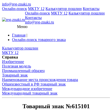
info@reg-znaki.ru
Онлайн-поиск
МКТУ 12
Калькулятор пошлин
Контакты
Онлайн-поиск
МКТУ 12
Калькулятор пошлин
Контакты
info@reg-znaki.ru
Меню
Главная
|
Онлайн-поиск товарного знака
Калькулятор пошлин
МКТУ 12
Справка
Изобретение
Полезная модель
Промышленный образец
Товарный знак
Наименование места происхождения товара
Общеизвестный в РФ товарный знак
Международное изобретение
Международный товарный знак
Товарный знак №615101