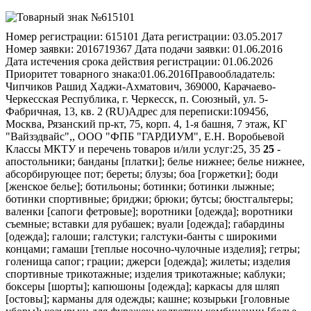
Номер регистрации:
615101
Дата регистрации:
03.05.2017
Номер заявки:
2016719367
Дата подачи заявки:
01.06.2016
Дата истечения срока действия регистрации:
01.06.2026
Приоритет товарного знака:
01.06.2016
Правообладатель:
Чипчиков Рашид Хаджи-Ахматович, 369000, Карачаево-
Черкесская Республика, г. Черкесск, п. Союзный, ул. 5-
Фабричная, 13, кв. 2 (RU)
Адрес для переписки:
109456,
Москва, Рязанский пр-кт, 75, корп. 4, 1-я башня, 7 этаж, КГ
"Вайзэдвайс",, ООО "ФПБ "ГАРДИУМ", Е.Н. Воробьевой
Классы МКТУ и перечень товаров и/или услуг:
25, 35
25
-
апостольники; банданы [платки]; белье нижнее; белье нижнее,
абсорбирующее пот; береты; блузы; боа [горжетки]; боди
[женское белье]; ботильоны; ботинки; ботинки лыжные;
ботинки спортивные; бриджи; брюки; бутсы; бюстгальтеры;
валенки [сапоги фетровые]; воротники [одежда]; воротники
съемные; вставки для рубашек; вуали [одежда]; габардины
[одежда]; галоши; галстуки; галстуки-банты с широкими
концами; гамаши [теплые носочно-чулочные изделия]; гетры;
голенища сапог; грации; джерси [одежда]; жилеты; изделия
спортивные трикотажные; изделия трикотажные; каблуки;
боксеры [шорты]; капюшоны [одежда]; каркасы для шляп
[остовы]; карманы для одежды; кашне; козырьки [головные