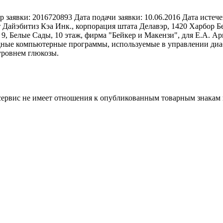
р заявки:
2016720893
Дата подачи заявки:
10.06.2016
Дата истече
 Дайэбитиз Кэа Инк., корпорация штата Делавэр, 1420 Харбор
, 9, Белые Сады, 10 этаж, фирма "Бейкер и Макензи", для Е.А. А
дные компьютерные программы, используемые в управлении диа
уровнем глюкозы.
 сервис не имеет отношения к опубликованным товарным знакам 