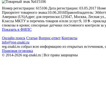
Номер регистрации:
615106
Дата регистрации:
03.05.2017
Номе
Приоритет товарного знака:
10.06.2016
Правообладатель:
Эбботт
Америки (US)
Адрес для переписки:
125047, Москва, Лесная ул.
Классы МКТУ и перечень товаров и/или услуг:
9, 10
9
- прикла
глюкозы в крови; сенсорные датчики постоянного контроля за 
Показать в ФИПС
Онлайн поиск
Статьи
Вопрос-ответ
Контакты
info@reg-znaki.ru
reg-znaki.ru собрал всю информацию из открытых источников,
Правовая оговорка
© 2014-2026 reg-znaki.ru | Все права защищены