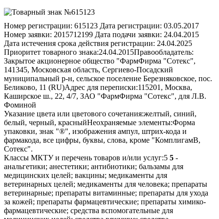
Номер регистрации:
615123
Дата регистрации:
03.05.2017
Номер заявки:
2015712199
Дата подачи заявки:
24.04.2015
Дата истечения срока действия регистрации:
24.04.2025
Приоритет товарного знака:
24.04.2015
Правообладатель:
Закрытое акционерное общество "ФармФирма "Сотекс",
141345, Московская область, Сергиево-Посадский
муниципальный р-н, сельское поселение Березняковское, пос.
Беликово, 11 (RU)
Адрес для переписки:
115201, Москва,
Каширское ш., 22, 4/7, ЗАО "ФармФирма "Сотекс", для Л.В.
Фоминой
Указание цвета или цветового сочетания:
желтый, синий,
белый, черный, красный
Неохраняемые элементы:
Форма
упаковки, знак "®", изображения ампул, штрих-кода и
фармакода, все цифры, буквы, слова, кроме "КомплигамВ,
Сотекс".
Классы МКТУ и перечень товаров и/или услуг:
5
5
-
анальгетики; анестетики; антибиотики; бальзамы для
медицинских целей; вакцины; медикаменты для
ветеринарных целей; медикаменты для человека; препараты
ветеринарные; препараты витаминные; препараты для ухода
за кожей; препараты фармацевтические; препараты химико-
фармацевтические; средства вспомогательные для