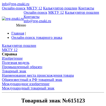
info@reg-znaki.ru
Онлайн-поиск
МКТУ 12
Калькулятор пошлин
Контакты
Онлайн-поиск
МКТУ 12
Калькулятор пошлин
Контакты
info@reg-znaki.ru
Меню
Главная
|
Онлайн-поиск товарного знака
Калькулятор пошлин
МКТУ 12
Справка
Изобретение
Полезная модель
Промышленный образец
Товарный знак
Наименование места происхождения товара
Общеизвестный в РФ товарный знак
Международное изобретение
Международный товарный знак
Товарный знак №615123