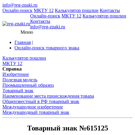
info@reg-znaki.ru
Онлайн-поиск
МКТУ 12
Калькулятор пошлин
Контакты
Онлайн-поиск
МКТУ 12
Калькулятор пошлин
Контакты
info@reg-znaki.ru
Меню
Главная
|
Онлайн-поиск товарного знака
Калькулятор пошлин
МКТУ 12
Справка
Изобретение
Полезная модель
Промышленный образец
Товарный знак
Наименование места происхождения товара
Общеизвестный в РФ товарный знак
Международное изобретение
Международный товарный знак
Товарный знак №615125