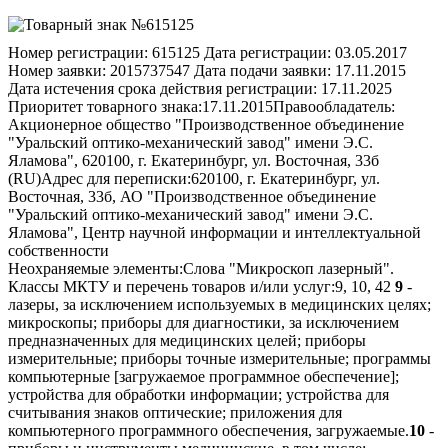
Номер регистрации:
615125
Дата регистрации:
03.05.2017
Номер заявки:
2015737547
Дата подачи заявки:
17.11.2015
Дата истечения срока действия регистрации:
17.11.2025
Приоритет товарного знака:
17.11.2015
Правообладатель:
Акционерное общество "Производственное объединение
"Уральский оптико-механический завод" имени Э.С.
Яламова", 620100, г. Екатеринбург, ул. Восточная, 33б
(RU)
Адрес для переписки:
620100, г. Екатеринбург, ул.
Восточная, 33б, АО "Производственное объединение
"Уральский оптико-механический завод" имени Э.С.
Яламова", Центр научной информации и интеллектуальной
собственности
Неохраняемые элементы:
Слова "Микроскоп лазерный".
Классы МКТУ и перечень товаров и/или услуг:
9, 10, 42
9
-
лазеры, за исключением используемых в медицинских целях;
микроскопы; приборы для диагностики, за исключением
предназначенных для медицинских целей; приборы
измерительные; приборы точные измерительные; программы
компьютерные [загружаемое программное обеспечение];
устройства для обработки информации; устройства для
считывания знаков оптические; приложения для
компьютерного программного обеспечения, загружаемые.
10
-