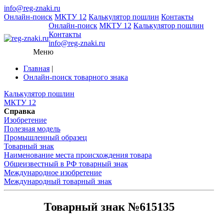
info@reg-znaki.ru
Онлайн-поиск
МКТУ 12
Калькулятор пошлин
Контакты
Онлайн-поиск
МКТУ 12
Калькулятор пошлин
Контакты
info@reg-znaki.ru
Меню
Главная
|
Онлайн-поиск товарного знака
Калькулятор пошлин
МКТУ 12
Справка
Изобретение
Полезная модель
Промышленный образец
Товарный знак
Наименование места происхождения товара
Общеизвестный в РФ товарный знак
Международное изобретение
Международный товарный знак
Товарный знак №615135