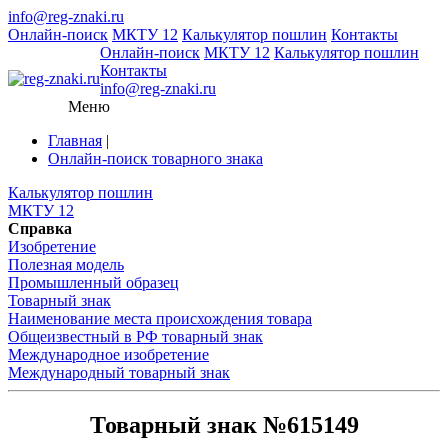
info@reg-znaki.ru
Онлайн-поиск
МКТУ 12
Калькулятор пошлин
Контакты
Онлайн-поиск
МКТУ 12
Калькулятор пошлин
Контакты
info@reg-znaki.ru
Меню
Главная
|
Онлайн-поиск товарного знака
Калькулятор пошлин
МКТУ 12
Справка
Изобретение
Полезная модель
Промышленный образец
Товарный знак
Наименование места происхождения товара
Общеизвестный в РФ товарный знак
Международное изобретение
Международный товарный знак
Товарный знак №615149