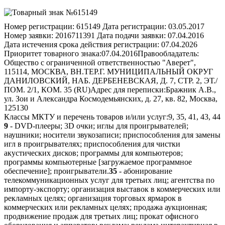
Номер регистрации:
615149
Дата регистрации:
03.05.2017
Номер заявки:
2016711391
Дата подачи заявки:
07.04.2016
Дата истечения срока действия регистрации:
07.04.2026
Приоритет товарного знака:
07.04.2016
Правообладатель:
Общество с ограниченной ответственностью "Аверет",
115114, МОСКВА, ВН.ТЕР.Г. МУНИЦИПАЛЬНЫЙ ОКРУГ
ДАНИЛОВСКИЙ, НАБ. ДЕРБЕНЕВСКАЯ, Д. 7, СТР. 2, ЭТ./
ПОМ. 2/1, КОМ. 35 (RU)
Адрес для переписки:
Бражник А.В.,
ул. Зои и Александра Космодемьянских, д. 27, кв. 82, Москва,
125130
Классы МКТУ и перечень товаров и/или услуг:
9, 35, 41, 43, 44
9
- DVD-плееры; 3D очки; иглы для проигрывателей;
наушники; носители звукозаписи; приспособления для замены
игл в проигрывателях; приспособления для чистки
акустических дисков; программы для компьютеров;
программы компьютерные [загружаемое программное
обеспечение]; проигрыватели.
35
- абонирование
телекоммуникационных услуг для третьих лиц; агентства по
импорту-экспорту; организация выставок в коммерческих или
рекламных целях; организация торговых ярмарок в
коммерческих или рекламных целях; продажа аукционная;
продвижение продаж для третьих лиц; прокат офисного