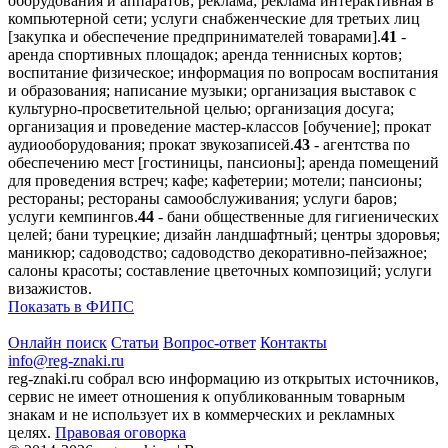
оборудования и аппаратов; реклама; реклама интерактивная в
компьютерной сети; услуги снабженческие для третьих лиц
[закупка и обеспечение предпринимателей товарами].
41
-
аренда спортивных площадок; аренда теннисных кортов;
воспитание физическое; информация по вопросам воспитания
и образования; написание музыки; организация выставок с
культурно-просветительной целью; организация досуга;
организация и проведение мастер-классов [обучение]; прокат
аудиооборудования; прокат звукозаписей.
43
- агентства по
обеспечению мест [гостиницы, пансионы]; аренда помещений
для проведения встреч; кафе; кафетерии; мотели; пансионы;
рестораны; рестораны самообслуживания; услуги баров;
услуги кемпингов.
44
- бани общественные для гигиенических
целей; бани турецкие; дизайн ландшафтный; центры здоровья;
маникюр; садоводство; садоводство декоративно-пейзажное;
салоны красоты; составление цветочных композиций; услуги
визажистов.
Показать в ФИПС
Онлайн поиск
Статьи
Вопрос-ответ
Контакты
info@reg-znaki.ru
reg-znaki.ru собрал всю информацию из открытых источников,
сервис не имеет отношения к опубликованным товарным
знакам и не использует их в коммерческих и рекламных
целях.
Правовая оговорка