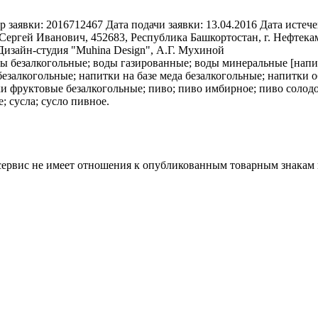
р заявки:
2016712467
Дата подачи заявки:
13.04.2016
Дата истече
Сергей Иванович, 452683, Республика Башкортостан, г. Нефтекам
 Дизайн-студия "Muhina Design", А.Г. Мухиной
ы безалкогольные; воды газированные; воды минеральные [напит
безалкогольные; напитки на базе меда безалкогольные; напитки
ки фруктовые безалкогольные; пиво; пиво имбирное; пиво солод
 сусла; сусло пивное.
 сервис не имеет отношения к опубликованным товарным знакам 