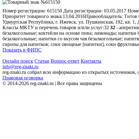
Номер регистрации:
615150
Дата регистрации:
03.05.2017
Номе
Приоритет товарного знака:
13.04.2016
Правообладатель:
Титов 
Удмуртская Республика, г. Ижевск, ул. Пушкинская, 192, кв. 1,
Классы МКТУ и перечень товаров и/или услуг:
32
32
- аперитив
безалкогольные; коктейли на основе пива; лимонады; напитки 
безалкогольные; напитки со вкусом чая безалкогольные; напит
сиропы для напитков; соки овощные [напитки], соки фруктовые;
Показать в ФИПС
Онлайн поиск
Статьи
Вопрос-ответ
Контакты
info@reg-znaki.ru
reg-znaki.ru собрал всю информацию из открытых источников,
Правовая оговорка
© 2014-2026 reg-znaki.ru | Все права защищены