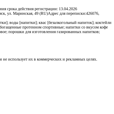
ния срока действия регистрации:
13.04.2026
ск, ул. Маринская, 49 (RU)
Адрес для переписки:
426076,
ки]; воды [напитки]; квас [безалкогольный напиток]; коктейли
 обогащенные протеином спортивные; напитки со вкусом кофе
овое; порошки для изготовления газированных напитков;
и не использует их в коммерческих и рекламных целях.